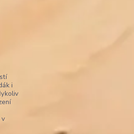
stí
dák i
dykoliv
zení
 v