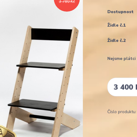
3 780 Kč
Dostupnost
Židle č.1
Židle č.2
Nejsme plátc
3 400 
Číslo produktu: