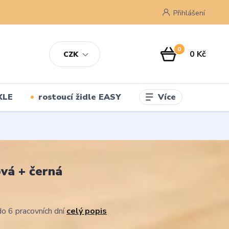
Přihlášení
0
0 Kč
CZK
Více
XLE
rostoucí židle EASY
vá + černá
o 6 pracovních dní
celý popis