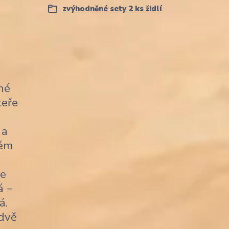
zvýhodněné sety 2 ks židlí
né
teře
 a
kém
je
á –
á.
 dvě