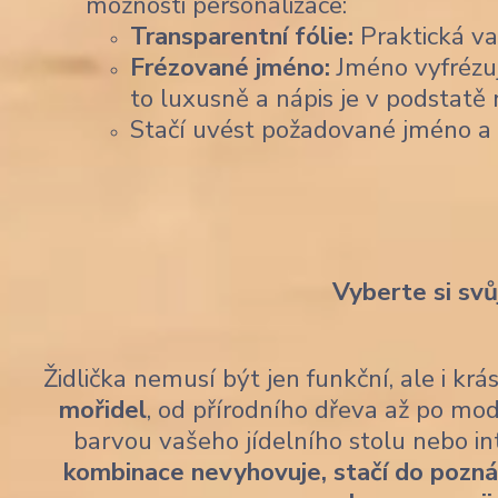
možnosti personalizace:
Transparentní fólie:
Praktická var
Frézované jméno:
Jméno vyfrézu
to luxusně a nápis je v podstatě 
Stačí uvést požadované jméno a
Vyberte si svů
Židlička nemusí být jen funkční, ale i kr
mořidel
, od přírodního dřeva až po mod
barvou vašeho jídelního stolu nebo i
kombinace nevyhovuje, stačí do pozn