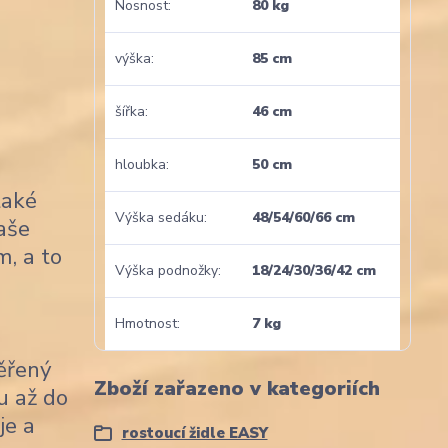
Nosnost
80 kg
výška
85 cm
šířka
46 cm
hloubka
50 cm
také
Výška sedáku
48/54/60/66 cm
naše
m, a to
Výška podnožky
18/24/30/36/42 cm
Hmotnost
7 kg
věřený
Zboží zařazeno v kategoriích
u až do
je a
rostoucí židle EASY