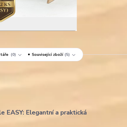
táře
0
Související zboží
5
le EASY: Elegantní a praktická