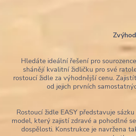
Zvýhodn
Hledáte ideální řešení pro sourozen
shánějí kvalitní židličku pro své rato
rostoucí židle za výhodnější cenu. Zajis
od jejich prvních samostatný
Rostoucí židle EASY představuje sázku 
model, který zajistí zdravé a pohodlné 
dospělosti. Konstrukce je navržena tak