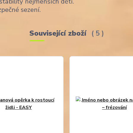
stability nejmenších dětí.
zpečné sezení.
Související zboží
5