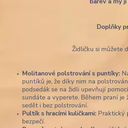
barev a my ji
Doplňky p
Židličku si můžete 
Molitanové polstrování s puntíky:
Na
puntíků je, že díky nim na polstrován
podsedák se na židli upevňují pomocí
sundáte a vyperete. Během praní je 
sedět i bez polstrování.
Pultík s hracími kuličkami:
Praktický p
bezpečí.