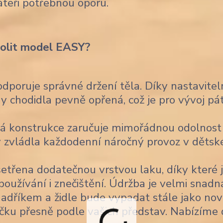
áteři potřebnou oporu.
volit model EASY?
poruje správné držení těla. Díky nastavitel
 chodidla pevně opřená, což je pro vývoj pá
á konstrukce zaručuje mimořádnou odolnost
 aby zvládla každodenní náročný provoz v děts
šetřena dodatečnou vrstvou laku, díky které 
užívání i znečištění. Údržba je velmi snadn
 hadříkem a židle bude vypadat stále jako nov
čku přesně podle vašich představ. Nabízíme