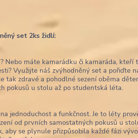
ěný set 2ks židlí:
ce? Nebo máte kamarádku či kamaráda, kteří 
lesti? Využijte náš zvýhodněný set a pořiďte 
títe tak zdravé a pohodlné sezení oběma děte
ch pokusů u stolu až po studentská léta.
na jednoduchost a funkčnost. Je to léty pro
sezení od prvních samostatných pokusů u stol
, aby se plynule přizpůsobila každé fázi vývo