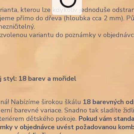
ianta, kterou lze kdykoliv jednoduše odstran
jeme přímo do dřeva (hloubka cca 2 mm). Pů
nezničitelný.
 zvolenou variantu do poznámky v objednávc
j styl: 18 barev a mořidel
ásná! Nabízíme širokou škálu
18 barevných od
erní barevné variace. Snadno tak sladíte židl
nteriérem dětského pokoje.
Pokud vám standa
ámky v objednávce uvést požadovanou komb