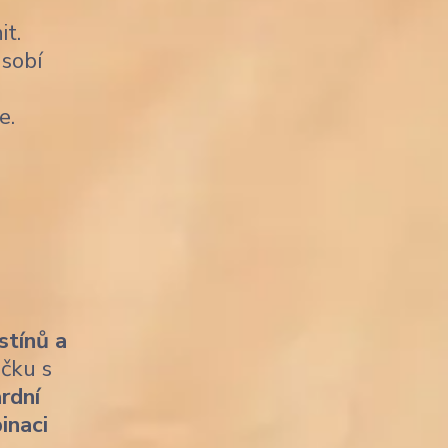
it.
sobí
e.
stínů a
ičku s
rdní
inaci