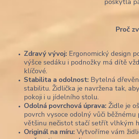
poskytla p
Proč z
Zdravý vývoj:
Ergonomický design pod
výšce sedáku i podnožky má dítě vždy
klíčové.
Stabilita a odolnost:
Bytelná dřevěn
stabilitu. Židlička je navržena tak,
pokoji i u jídelního stolu.
Odolná povrchová úprava:
Židle je o
povrch vysoce odolný vůči běžnému po
většinu nečistot stačí setřít vlhkým
Originál na míru:
Vytvoříme vám židli