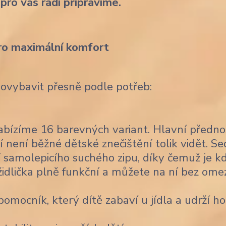
 pro vás rádi připravíme.
ro maximální komfort
dovybavit přesně podle potřeb:
bízíme 16 barevných variant. Hlavní předno
í není běžné dětské znečištění tolik vidět. Se
 samolepicího suchého zipu, díky čemuž je k
židlička plně funkční a můžete na ní bez ome
omocník, který dítě zabaví u jídla a udrží ho