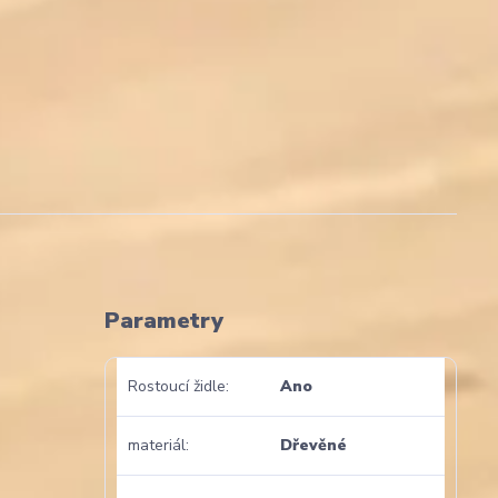
Parametry
Rostoucí židle
Ano
materiál
Dřevěné