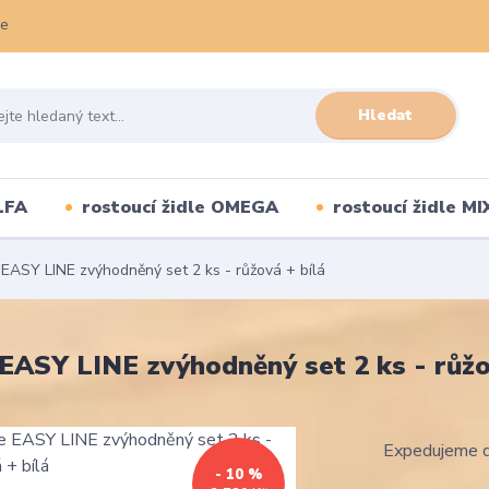
ce
Hledat
LFA
rostoucí židle OMEGA
rostoucí židle MI
 EASY LINE zvýhodněný set 2 ks - růžová + bílá
 EASY LINE zvýhodněný set 2 ks - růžo
Expedujeme d
- 10 %