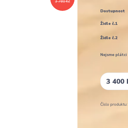
3 780 Kč
Dostupnost
Židle č.1
Židle č.2
Nejsme plátc
3 400 
Číslo produktu: