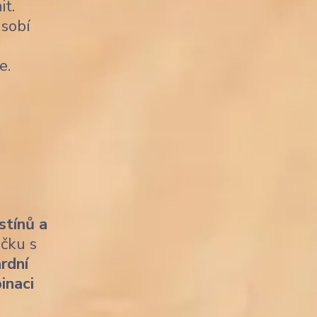
it.
sobí
e.
stínů a
ičku s
rdní
inaci