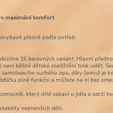
ro maximální komfort
dovybavit přesně podle potřeb:
bízíme 16 barevných variant. Hlavní předno
í není běžné dětské znečištění tolik vidět. Se
 samolepicího suchého zipu, díky čemuž je k
židlička plně funkční a můžete na ní bez ome
omocník, který dítě zabaví u jídla a udrží ho
stability nejmenších dětí.