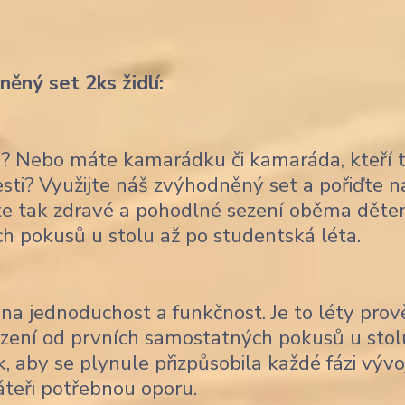
ěný set 2ks židlí:
ce? Nebo máte kamarádku či kamaráda, kteří 
lesti? Využijte náš zvýhodněný set a pořiďte 
títe tak zdravé a pohodlné sezení oběma děte
ch pokusů u stolu až po studentská léta.
na jednoduchost a funkčnost. Je to léty pro
sezení od prvních samostatných pokusů u stol
, aby se plynule přizpůsobila každé fázi vývo
áteři potřebnou oporu.