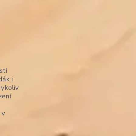
stí
dák i
dykoliv
zení
 v