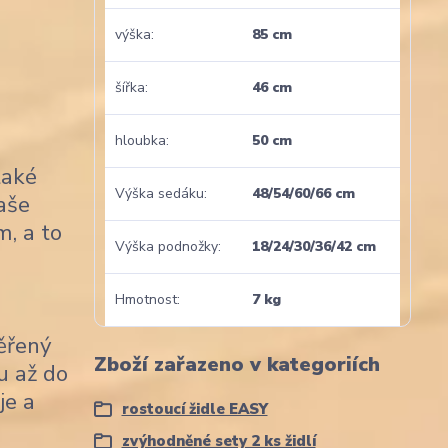
výška
85 cm
šířka
46 cm
hloubka
50 cm
také
Výška sedáku
48/54/60/66 cm
naše
m, a to
Výška podnožky
18/24/30/36/42 cm
Hmotnost
7 kg
věřený
Zboží zařazeno v kategoriích
u až do
je a
rostoucí židle EASY
zvýhodněné sety 2 ks židlí