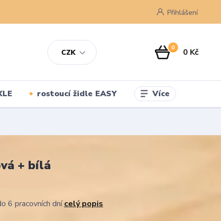
Přihlášení
0
0 Kč
CZK
Více
XLE
rostoucí židle EASY
vá + bílá
o 6 pracovních dní
celý popis