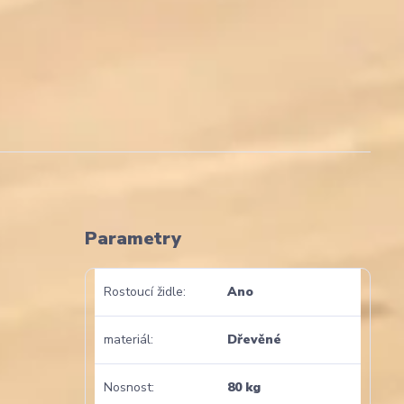
Parametry
Rostoucí židle
Ano
materiál
Dřevěné
Nosnost
80 kg