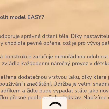
volit model EASY?
poruje správné držení těla. Díky nastavitel
 chodidla pevně opřená, což je pro vývoj pá
á konstrukce zaručuje mimořádnou odolnost
 aby zvládla každodenní náročný provoz v děts
šetřena dodatečnou vrstvou laku, díky které 
užívání i znečištění. Údržba je velmi snadn
 hadříkem a židle bude vypadat stále jako nov
čku přesně podle vašich představ. Nabízíme