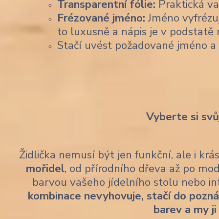
Transparentní fólie:
Praktická var
Frézované jméno:
Jméno vyfrézu
to luxusně a nápis je v podstatě 
Stačí uvést požadované jméno a
Vyberte si svů
Židlička nemusí být jen funkční, ale i kr
mořidel
, od přírodního dřeva až po mod
barvou vašeho jídelního stolu nebo i
kombinace nevyhovuje, stačí do pozn
barev a my ji