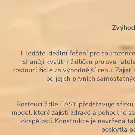
Zvýhodn
Hledáte ideální řešení pro sourozen
shánějí kvalitní židličku pro své rato
rostoucí židle za výhodnější cenu. Zajis
od jejich prvních samostatný
Rostoucí židle EASY představuje sázku 
model, který zajistí zdravé a pohodlné 
dospělosti. Konstrukce je navržena tak
poskytla p