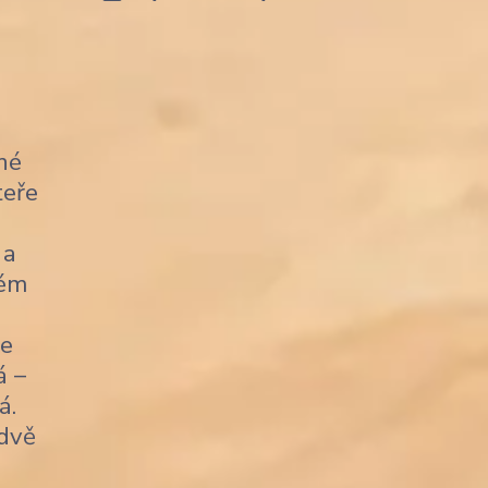
né
teře
 a
kém
je
á –
á.
 dvě