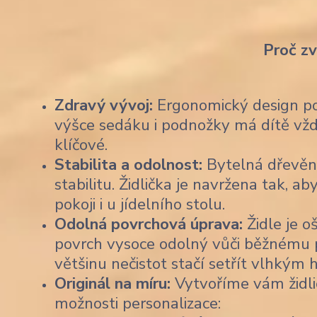
Proč z
Zdravý vývoj:
Ergonomický design pod
výšce sedáku i podnožky má dítě vždy
klíčové.
Stabilita a odolnost:
Bytelná dřevěn
stabilitu. Židlička je navržena tak,
pokoji i u jídelního stolu.
Odolná povrchová úprava:
Židle je o
povrch vysoce odolný vůči běžnému po
většinu nečistot stačí setřít vlhkým
Originál na míru:
Vytvoříme vám židli
možnosti personalizace: