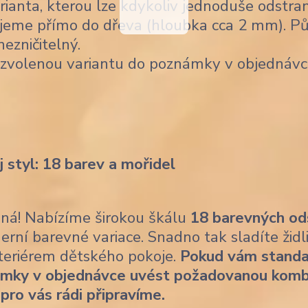
ianta, kterou lze kdykoliv jednoduše odstran
jeme přímo do dřeva (hloubka cca 2 mm). Pů
nezničitelný.
 zvolenou variantu do poznámky v objednávc
j styl: 18 barev a mořidel
ásná! Nabízíme širokou škálu
18 barevných od
erní barevné variace. Snadno tak sladíte židl
nteriérem dětského pokoje.
Pokud vám standa
ámky v objednávce uvést požadovanou komb
 pro vás rádi připravíme.