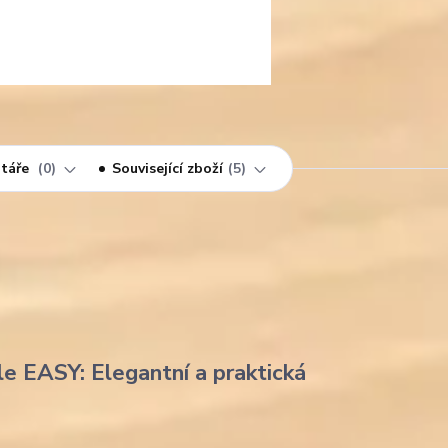
táře
0
Související zboží
5
le EASY: Elegantní a praktická