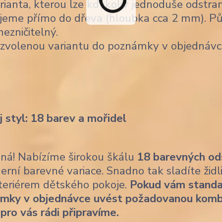
ianta, kterou lze kdykoliv jednoduše odstran
jeme přímo do dřeva (hloubka cca 2 mm). Pů
nezničitelný.
 zvolenou variantu do poznámky v objednávc
j styl: 18 barev a mořidel
ásná! Nabízíme širokou škálu
18 barevných od
erní barevné variace. Snadno tak sladíte židl
nteriérem dětského pokoje.
Pokud vám standa
ámky v objednávce uvést požadovanou komb
 pro vás rádi připravíme.