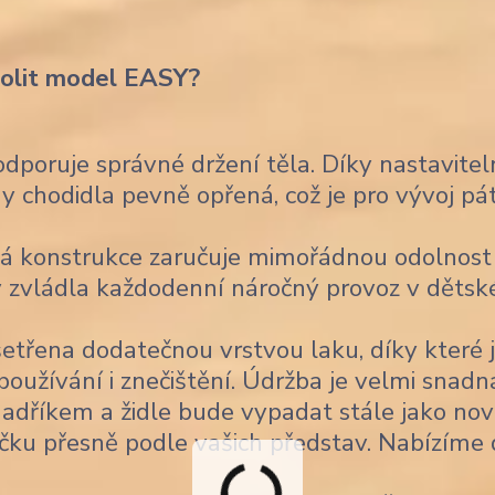
volit model EASY?
poruje správné držení těla. Díky nastavitel
 chodidla pevně opřená, což je pro vývoj pá
á konstrukce zaručuje mimořádnou odolnost
 aby zvládla každodenní náročný provoz v děts
šetřena dodatečnou vrstvou laku, díky které 
užívání i znečištění. Údržba je velmi snadn
 hadříkem a židle bude vypadat stále jako nov
čku přesně podle vašich představ. Nabízíme