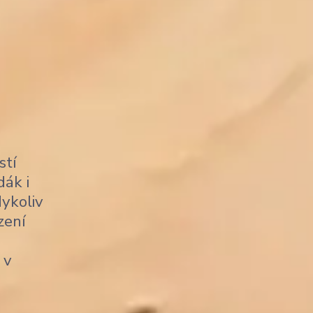
stí
dák i
dykoliv
zení
 v