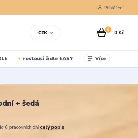
Přihlášení
0
0 Kč
CZK
Více
XLE
rostoucí židle EASY
odní + šedá
o 6 pracovních dní
celý popis