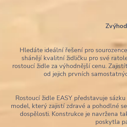
Zvýhodn
Hledáte ideální řešení pro sourozen
shánějí kvalitní židličku pro své rato
rostoucí židle za výhodnější cenu. Zajis
od jejich prvních samostatný
Rostoucí židle EASY představuje sázku 
model, který zajistí zdravé a pohodlné 
dospělosti. Konstrukce je navržena tak
poskytla p