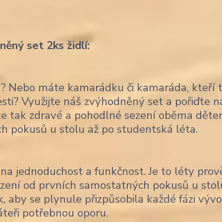
ěný set 2ks židlí:
ce? Nebo máte kamarádku či kamaráda, kteří 
lesti? Využijte náš zvýhodněný set a pořiďte 
títe tak zdravé a pohodlné sezení oběma děte
ch pokusů u stolu až po studentská léta.
na jednoduchost a funkčnost. Je to léty pro
sezení od prvních samostatných pokusů u stol
, aby se plynule přizpůsobila každé fázi vývo
áteři potřebnou oporu.