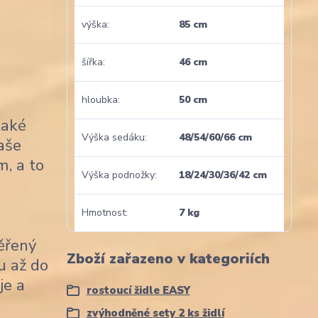
výška
85 cm
šířka
46 cm
hloubka
50 cm
také
Výška sedáku
48/54/60/66 cm
naše
m, a to
Výška podnožky
18/24/30/36/42 cm
Hmotnost
7 kg
věřený
Zboží zařazeno v kategoriích
u až do
je a
rostoucí židle EASY
zvýhodněné sety 2 ks židlí