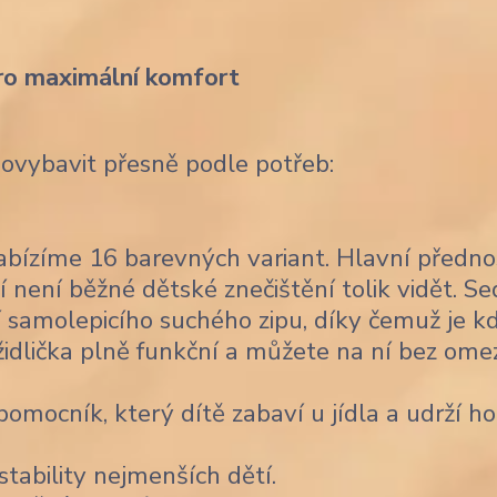
ro maximální komfort
dovybavit přesně podle potřeb:
bízíme 16 barevných variant. Hlavní předno
í není běžné dětské znečištění tolik vidět. Se
 samolepicího suchého zipu, díky čemuž je k
židlička plně funkční a můžete na ní bez ome
omocník, který dítě zabaví u jídla a udrží ho
stability nejmenších dětí.