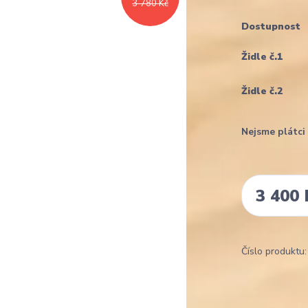
3 780 Kč
Dostupnost
Židle č.1
Židle č.2
Nejsme plátc
3 400 
Číslo produktu: