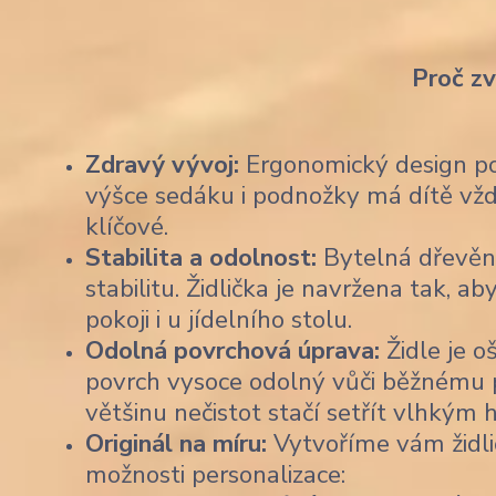
Proč z
Zdravý vývoj:
Ergonomický design pod
výšce sedáku i podnožky má dítě vždy
klíčové.
Stabilita a odolnost:
Bytelná dřevěn
stabilitu. Židlička je navržena tak,
pokoji i u jídelního stolu.
Odolná povrchová úprava:
Židle je o
povrch vysoce odolný vůči běžnému po
většinu nečistot stačí setřít vlhkým
Originál na míru:
Vytvoříme vám židli
možnosti personalizace: