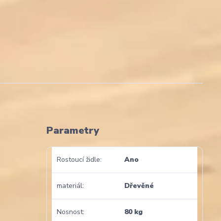
Parametry
Rostoucí židle
Ano
materiál
Dřevěné
Nosnost
80 kg