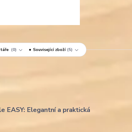
táře
0
Související zboží
5
le EASY: Elegantní a praktická