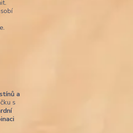
it.
sobí
e.
stínů a
ičku s
rdní
inaci