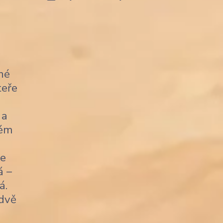
né
teře
 a
kém
je
á –
á.
 dvě