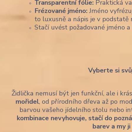
Transparentní fólie:
Praktická var
Frézované jméno:
Jméno vyfrézu
to luxusně a nápis je v podstatě 
Stačí uvést požadované jméno a
Vyberte si svů
Židlička nemusí být jen funkční, ale i kr
mořidel
, od přírodního dřeva až po mod
barvou vašeho jídelního stolu nebo i
kombinace nevyhovuje, stačí do pozn
barev a my ji