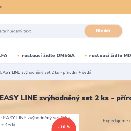
ce
Hledat
LFA
rostoucí židle OMEGA
rostoucí židle MI
 EASY LINE zvýhodněný set 2 ks - přírodní + šedá
 EASY LINE zvýhodněný set 2 ks - přír
Expedujeme d
- 10 %