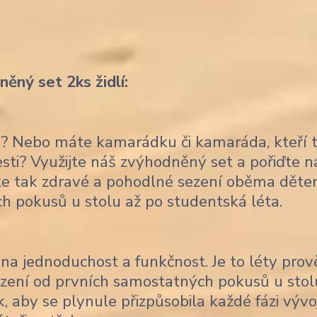
ěný set 2ks židlí:
ce? Nebo máte kamarádku či kamaráda, kteří 
lesti? Využijte náš zvýhodněný set a pořiďte 
títe tak zdravé a pohodlné sezení oběma děte
ch pokusů u stolu až po studentská léta.
na jednoduchost a funkčnost. Je to léty pro
sezení od prvních samostatných pokusů u stol
, aby se plynule přizpůsobila každé fázi vývo