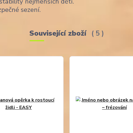
stability nejmenších dětí.
zpečné sezení.
Související zboží
5