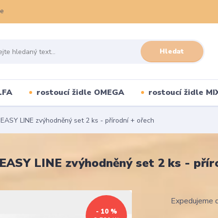
ce
Hledat
LFA
rostoucí židle OMEGA
rostoucí židle MI
 EASY LINE zvýhodněný set 2 ks - přírodní + ořech
 EASY LINE zvýhodněný set 2 ks - přír
Expedujeme d
- 10 %