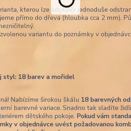
ianta, kterou lze kdykoliv jednoduše odstran
jeme přímo do dřeva (hloubka cca 2 mm). Pů
nezničitelný.
 zvolenou variantu do poznámky v objednávc
j styl: 18 barev a mořidel
ásná! Nabízíme širokou škálu
18 barevných od
erní barevné variace. Snadno tak sladíte židl
nteriérem dětského pokoje.
Pokud vám standa
ámky v objednávce uvést požadovanou komb