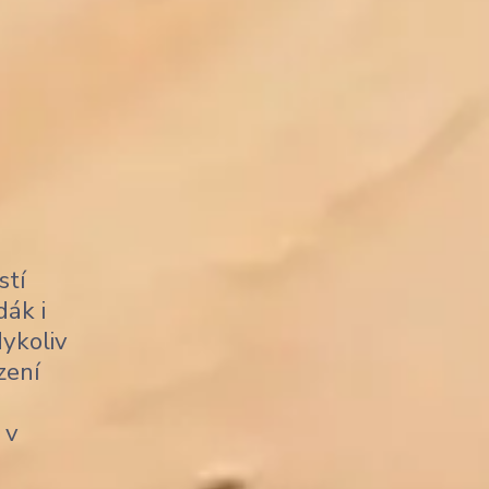
stí
dák i
dykoliv
zení
 v