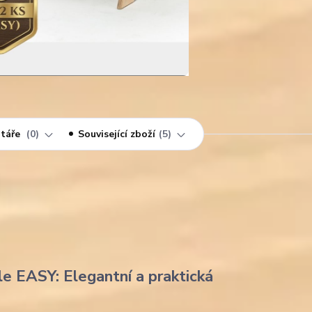
táře
0
Související zboží
5
le EASY: Elegantní a praktická