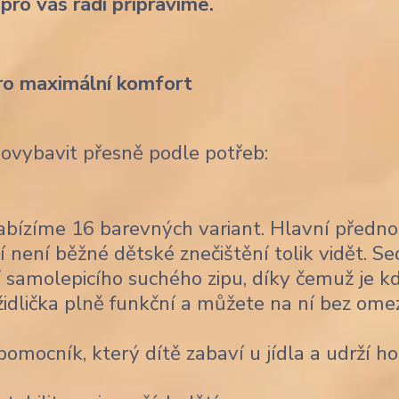
 pro vás rádi připravíme.
ro maximální komfort
dovybavit přesně podle potřeb:
bízíme 16 barevných variant. Hlavní předno
í není běžné dětské znečištění tolik vidět. Se
 samolepicího suchého zipu, díky čemuž je k
židlička plně funkční a můžete na ní bez ome
omocník, který dítě zabaví u jídla a udrží ho