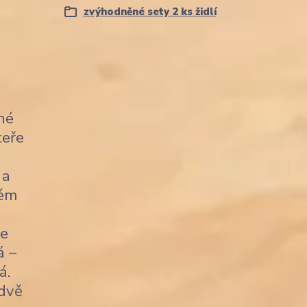
zvýhodněné sety 2 ks židlí
né
teře
 a
kém
je
á –
á.
 dvě