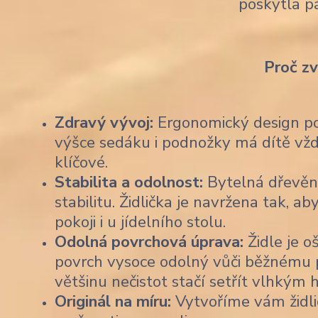
poskytla p
Proč z
Zdravý vývoj:
Ergonomický design pod
výšce sedáku i podnožky má dítě vždy
klíčové.
Stabilita a odolnost:
Bytelná dřevěn
stabilitu. Židlička je navržena tak,
pokoji i u jídelního stolu.
Odolná povrchová úprava:
Židle je o
povrch vysoce odolný vůči běžnému po
většinu nečistot stačí setřít vlhkým
Originál na míru:
Vytvoříme vám židli