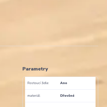
Parametry
Rostoucí židle
Ano
materiál
Dřevěné