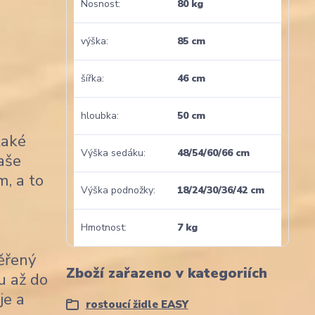
Nosnost
80 kg
výška
85 cm
šířka
46 cm
hloubka
50 cm
také
Výška sedáku
48/54/60/66 cm
naše
m, a to
Výška podnožky
18/24/30/36/42 cm
Hmotnost
7 kg
věřený
Zboží zařazeno v kategoriích
u až do
je a
rostoucí židle EASY