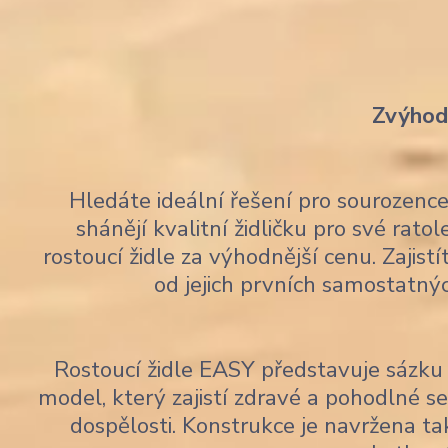
Zvýhodn
Hledáte ideální řešení pro sourozen
shánějí kvalitní židličku pro své rato
rostoucí židle za výhodnější cenu. Zajis
od jejich prvních samostatný
Rostoucí židle EASY představuje sázku 
model, který zajistí zdravé a pohodlné 
dospělosti. Konstrukce je navržena tak