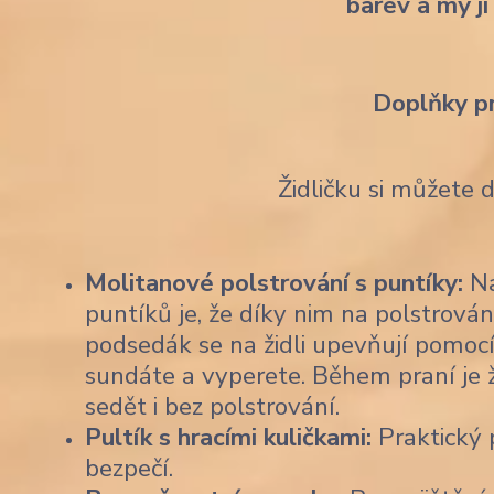
barev a my ji
Doplňky p
Židličku si můžete 
Molitanové polstrování s puntíky:
Na
puntíků je, že díky nim na polstrován
podsedák se na židli upevňují pomocí
sundáte a vyperete. Během praní je 
sedět i bez polstrování.
Pultík s hracími kuličkami:
Praktický p
bezpečí.