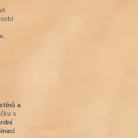
it.
sobí
e.
stínů a
ičku s
rdní
inaci