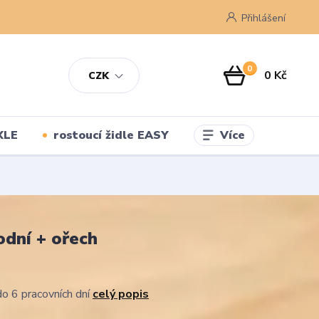
Přihlášení
0
0 Kč
CZK
Více
XLE
rostoucí židle EASY
odní + ořech
o 6 pracovních dní
celý popis