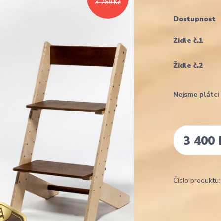
3 780 Kč
Dostupnost
Židle č.1
Židle č.2
Nejsme plátc
3 400 
Číslo produktu: