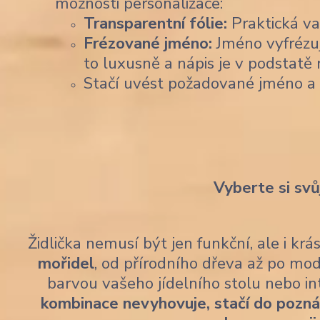
možnosti personalizace:
Transparentní fólie:
Praktická var
Frézované jméno:
Jméno vyfrézu
to luxusně a nápis je v podstatě 
Stačí uvést požadované jméno a
Vyberte si svů
Židlička nemusí být jen funkční, ale i kr
mořidel
, od přírodního dřeva až po mod
barvou vašeho jídelního stolu nebo i
kombinace nevyhovuje, stačí do pozn