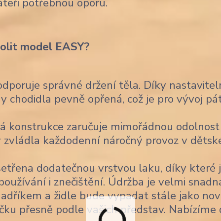
áteři potřebnou oporu.
volit model EASY?
poruje správné držení těla. Díky nastavitel
 chodidla pevně opřená, což je pro vývoj pá
á konstrukce zaručuje mimořádnou odolnost
 aby zvládla každodenní náročný provoz v děts
šetřena dodatečnou vrstvou laku, díky které 
užívání i znečištění. Údržba je velmi snadn
 hadříkem a židle bude vypadat stále jako nov
čku přesně podle vašich představ. Nabízíme