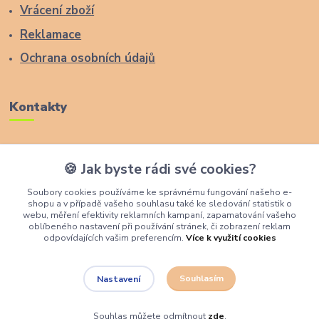
Vrácení zboží
Reklamace
Ochrana osobních údajů
Kontakty
Zákaznická podpora Lucas Wood Style
🍪 Jak byste rádi své cookies?
+420 774 291 043
Soubory cookies používáme ke správnému fungování našeho e-
shopu a v případě vašeho souhlasu také ke sledování statistik o
info@rostouci-zidle.cz
webu, měření efektivity reklamních kampaní, zapamatování vašeho
oblíbeného nastavení při používání stránek, či zobrazení reklam
odpovídajících vašim preferencím.
Více k využití cookies
Souhlasím
Nastavení
Lucas Wood Style
Souhlas můžete odmítnout
zde
.