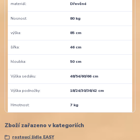
materiál
Dřevěné
Nosnost
80 kg
výška
85 cm
šířka
46 cm
hloubka
50 cm
Výška sedáku
48/54/60/66 cm
Výška podnožky
18/24/30/36/42 cm
Hmotnost
7 kg
Zboží zařazeno v kategoriích
rostoucí židle EASY