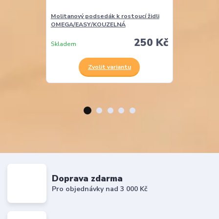
Molitanový podsedák k rostoucí židli
Molitanová opě
OMEGA/EASY/KOUZELNÁ
EASY
250 Kč
Skladem
Skladem
Zvolit variantu
Z
Doprava zdarma
Pro objednávky nad 3 000 Kč