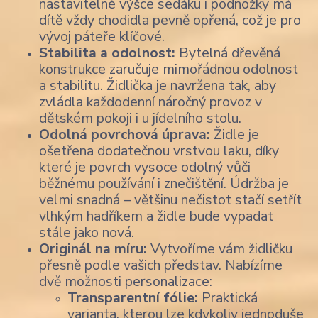
nastavitelné výšce sedáku i podnožky má
dítě vždy chodidla pevně opřená, což je pro
vývoj páteře klíčové.
Stabilita a odolnost:
Bytelná dřevěná
konstrukce zaručuje mimořádnou odolnost
a stabilitu. Židlička je navržena tak, aby
zvládla každodenní náročný provoz v
dětském pokoji i u jídelního stolu.
Odolná povrchová úprava:
Židle je
ošetřena dodatečnou vrstvou laku, díky
které je povrch vysoce odolný vůči
běžnému používání i znečištění. Údržba je
velmi snadná – většinu nečistot stačí setřít
vlhkým hadříkem a židle bude vypadat
stále jako nová.
Originál na míru:
Vytvoříme vám židličku
přesně podle vašich představ. Nabízíme
dvě možnosti personalizace:
Transparentní fólie:
Praktická
varianta, kterou lze kdykoliv jednoduše