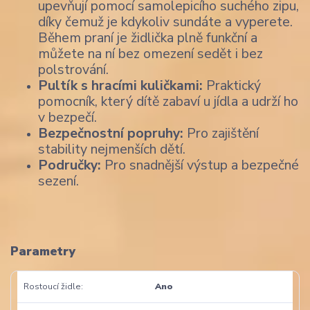
upevňují pomocí samolepicího suchého zipu,
díky čemuž je kdykoliv sundáte a vyperete.
Během praní je židlička plně funkční a
můžete na ní bez omezení sedět i bez
polstrování.
Pultík s hracími kuličkami:
Praktický
pomocník, který dítě zabaví u jídla a udrží ho
v bezpečí.
Bezpečnostní popruhy:
Pro zajištění
stability nejmenších dětí.
Područky:
Pro snadnější výstup a bezpečné
sezení.
Parametry
Rostoucí židle
Ano