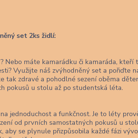
ěný set 2ks židlí:
ce? Nebo máte kamarádku či kamaráda, kteří 
lesti? Využijte náš zvýhodněný set a pořiďte 
títe tak zdravé a pohodlné sezení oběma děte
ch pokusů u stolu až po studentská léta.
na jednoduchost a funkčnost. Je to léty pro
sezení od prvních samostatných pokusů u stol
, aby se plynule přizpůsobila každé fázi vývo