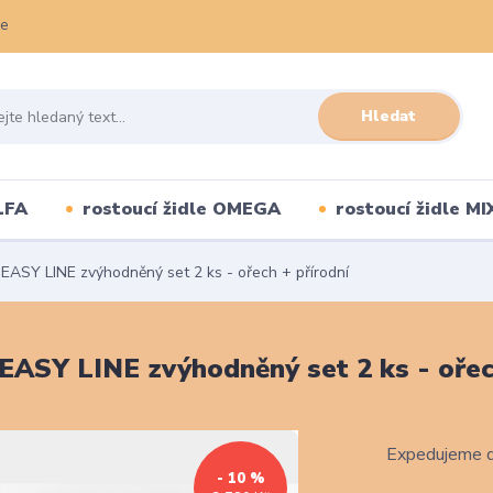
ce
Hledat
LFA
rostoucí židle OMEGA
rostoucí židle MI
 EASY LINE zvýhodněný set 2 ks - ořech + přírodní
 EASY LINE zvýhodněný set 2 ks - ořec
Expedujeme d
- 10 %