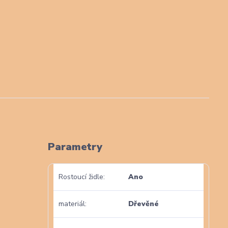
Parametry
Rostoucí židle
Ano
materiál
Dřevěné