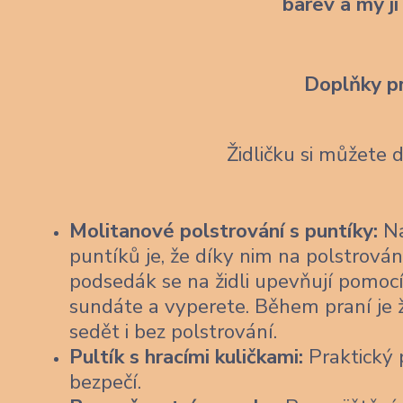
barev a my ji
Doplňky p
Židličku si můžete 
Molitanové polstrování s puntíky:
Na
puntíků je, že díky nim na polstrován
podsedák se na židli upevňují pomocí
sundáte a vyperete. Během praní je 
sedět i bez polstrování.
Pultík s hracími kuličkami:
Praktický p
bezpečí.