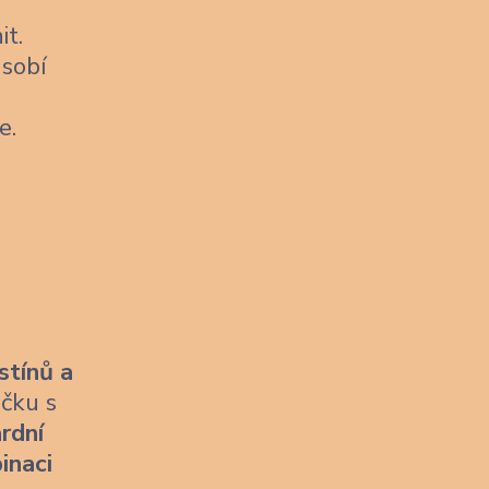
it.
sobí
e.
stínů a
ičku s
rdní
inaci