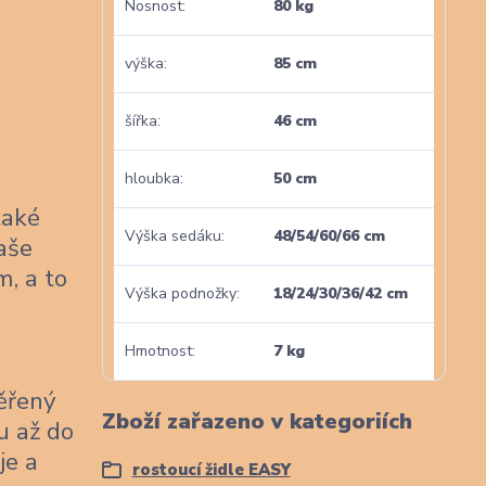
Nosnost
80 kg
výška
85 cm
šířka
46 cm
hloubka
50 cm
také
Výška sedáku
48/54/60/66 cm
naše
m, a to
Výška podnožky
18/24/30/36/42 cm
Hmotnost
7 kg
věřený
Zboží zařazeno v kategoriích
u až do
je a
rostoucí židle EASY