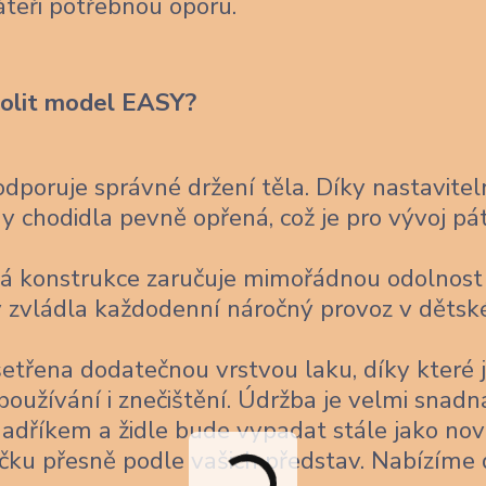
áteři potřebnou oporu.
volit model EASY?
poruje správné držení těla. Díky nastavitel
 chodidla pevně opřená, což je pro vývoj pá
á konstrukce zaručuje mimořádnou odolnost
 aby zvládla každodenní náročný provoz v děts
šetřena dodatečnou vrstvou laku, díky které 
užívání i znečištění. Údržba je velmi snadn
 hadříkem a židle bude vypadat stále jako nov
čku přesně podle vašich představ. Nabízíme