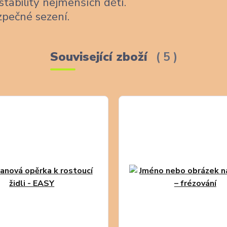
stability nejmenších dětí.
zpečné sezení.
Související zboží
5