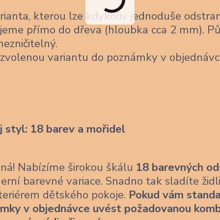
ianta, kterou lze kdykoliv jednoduše odstran
jeme přímo do dřeva (hloubka cca 2 mm). Pů
nezničitelný.
 zvolenou variantu do poznámky v objednávc
j styl: 18 barev a mořidel
ásná! Nabízíme širokou škálu
18 barevných od
erní barevné variace. Snadno tak sladíte židl
nteriérem dětského pokoje.
Pokud vám standa
ámky v objednávce uvést požadovanou komb