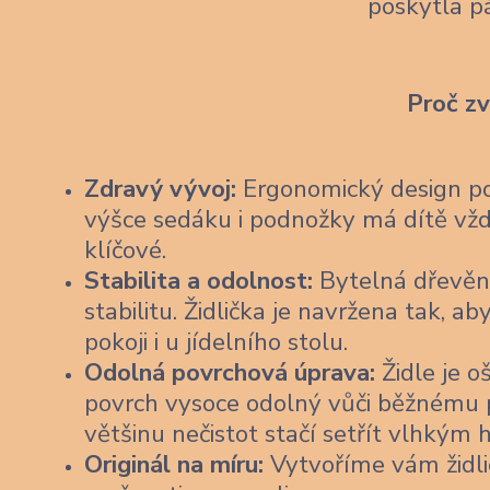
poskytla p
Proč z
Zdravý vývoj:
Ergonomický design pod
výšce sedáku i podnožky má dítě vždy
klíčové.
Stabilita a odolnost:
Bytelná dřevěn
stabilitu. Židlička je navržena tak,
pokoji i u jídelního stolu.
Odolná povrchová úprava:
Židle je o
povrch vysoce odolný vůči běžnému po
většinu nečistot stačí setřít vlhkým
Originál na míru:
Vytvoříme vám židli