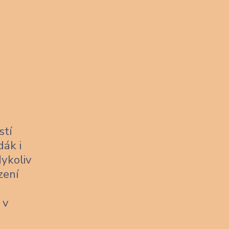
stí
dák i
dykoliv
zení
 v