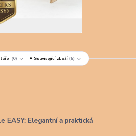
táře
0
Související zboží
5
le EASY: Elegantní a praktická