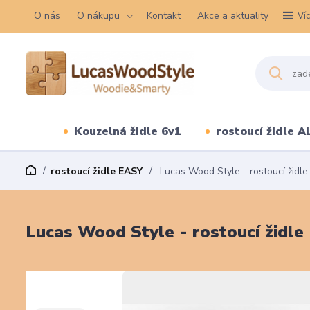
O nás
O nákupu
Kontakt
Akce a aktuality
Ví
Kouzelná židle 6v1
rostoucí židle A
rostoucí židle EASY
Lucas Wood Style - rostoucí židle
Lucas Wood Style - rostoucí židle