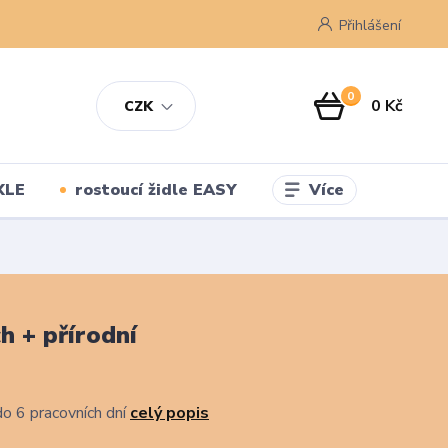
Přihlášení
0
0 Kč
CZK
Více
XLE
rostoucí židle EASY
h + přírodní
o 6 pracovních dní
celý popis