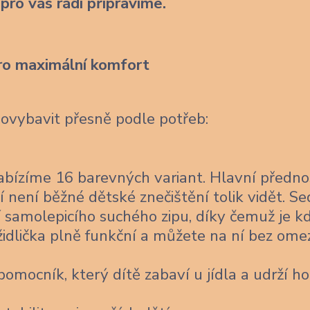
 pro vás rádi připravíme.
ro maximální komfort
dovybavit přesně podle potřeb:
bízíme 16 barevných variant. Hlavní předno
í není běžné dětské znečištění tolik vidět. Se
 samolepicího suchého zipu, díky čemuž je k
židlička plně funkční a můžete na ní bez ome
omocník, který dítě zabaví u jídla a udrží ho