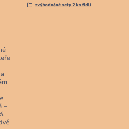
zvýhodněné sety 2 ks židlí
né
teře
 a
kém
je
á –
á.
 dvě