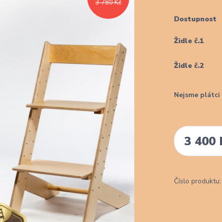
3 780 Kč
Dostupnost
Židle č.1
Židle č.2
Nejsme plátc
3 400 
Číslo produktu: