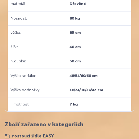
materiál
Dřevěné
Nosnost
80 kg
výška
85 cm
šířka
46 cm
hloubka
50 cm
Výška sedáku
48/54/60/66 cm
Výška podnožky
18/24/30/36/42 cm
Hmotnost
7 kg
Zboží zařazeno v kategoriích
rostoucí židle EASY