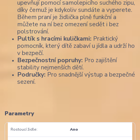
upevňují pomocí samolepicího suchého zipu,
díky čemuž je kdykoliv sundáte a vyperete.
Během praní je židlička plně funkční a
můžete na ní bez omezení sedět i bez
polstrování.
Pultík s hracími kuličkami:
Praktický
pomocník, který dítě zabaví u jídla a udrží ho
v bezpečí.
Bezpečnostní popruhy:
Pro zajištění
stability nejmenších dětí.
Područky:
Pro snadnější výstup a bezpečné
sezení.
Parametry
Rostoucí židle
Ano