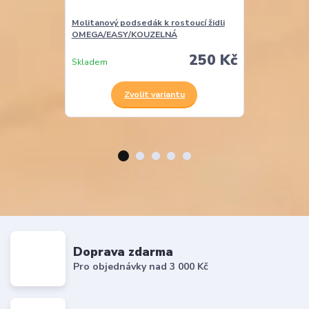
Molitanový podsedák k rostoucí židli
Molitanová opě
OMEGA/EASY/KOUZELNÁ
EASY
250 Kč
Skladem
Skladem
Zvolit variantu
Z
Doprava zdarma
Pro objednávky nad 3 000 Kč