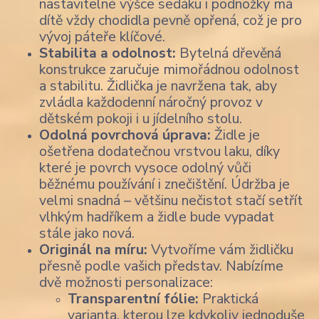
nastavitelné výšce sedáku i podnožky má
dítě vždy chodidla pevně opřená, což je pro
vývoj páteře klíčové.
Stabilita a odolnost:
Bytelná dřevěná
konstrukce zaručuje mimořádnou odolnost
a stabilitu. Židlička je navržena tak, aby
zvládla každodenní náročný provoz v
dětském pokoji i u jídelního stolu.
Odolná povrchová úprava:
Židle je
ošetřena dodatečnou vrstvou laku, díky
které je povrch vysoce odolný vůči
běžnému používání i znečištění. Údržba je
velmi snadná – většinu nečistot stačí setřít
vlhkým hadříkem a židle bude vypadat
stále jako nová.
Originál na míru:
Vytvoříme vám židličku
přesně podle vašich představ. Nabízíme
dvě možnosti personalizace:
Transparentní fólie:
Praktická
varianta, kterou lze kdykoliv jednoduše