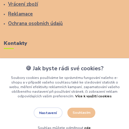
Vrácení zboží
Reklamace
Ochrana osobních údajů
Kontakty
Zákaznická podpora Lucas Wood Style
🍪 Jak byste rádi své cookies?
+420 774 291 043
Soubory cookies používáme ke správnému fungování našeho e-
shopu a v případě vašeho souhlasu také ke sledování statistik o
info@rostouci-zidle.cz
webu, měření efektivity reklamních kampaní, zapamatování vašeho
oblíbeného nastavení při používání stránek, či zobrazení reklam
odpovídajících vašim preferencím.
Více k využití cookies
Souhlasím
Nastavení
Lucas Wood Style
Souhlas můžete odmítnout
zde
.