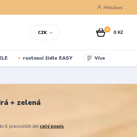
Přihlášení
0
0 Kč
CZK
Více
XLE
rostoucí židle EASY
rá + zelená
o 6 pracovních dní
celý popis