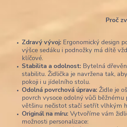
Proč z
Zdravý vývoj:
Ergonomický design pod
výšce sedáku i podnožky má dítě vždy
klíčové.
Stabilita a odolnost:
Bytelná dřevěn
stabilitu. Židlička je navržena tak,
pokoji i u jídelního stolu.
Odolná povrchová úprava:
Židle je o
povrch vysoce odolný vůči běžnému po
většinu nečistot stačí setřít vlhkým
Originál na míru:
Vytvoříme vám židli
možnosti personalizace: