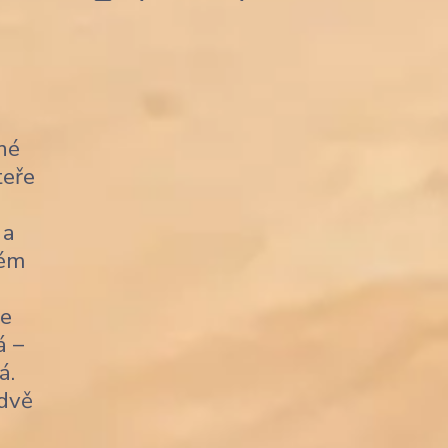
né
teře
 a
kém
je
á –
á.
 dvě