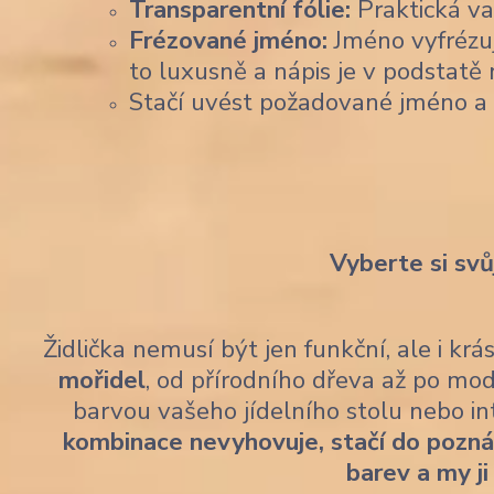
Transparentní fólie:
Praktická var
Frézované jméno:
Jméno vyfrézu
to luxusně a nápis je v podstatě 
Stačí uvést požadované jméno a
Vyberte si svů
Židlička nemusí být jen funkční, ale i kr
mořidel
, od přírodního dřeva až po mod
barvou vašeho jídelního stolu nebo i
kombinace nevyhovuje, stačí do pozn
barev a my ji