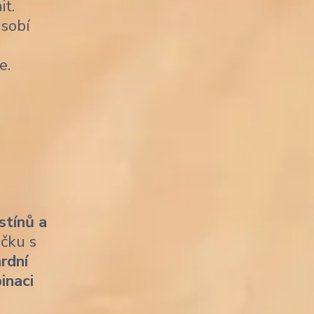
it.
sobí
e.
stínů a
ičku s
rdní
inaci