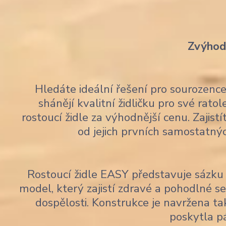
Zvýhodn
Hledáte ideální řešení pro sourozen
shánějí kvalitní židličku pro své rato
rostoucí židle za výhodnější cenu. Zajis
od jejich prvních samostatný
Rostoucí židle EASY představuje sázku 
model, který zajistí zdravé a pohodlné 
dospělosti. Konstrukce je navržena tak
poskytla p