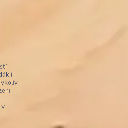
stí
dák i
dykoliv
zení
 v