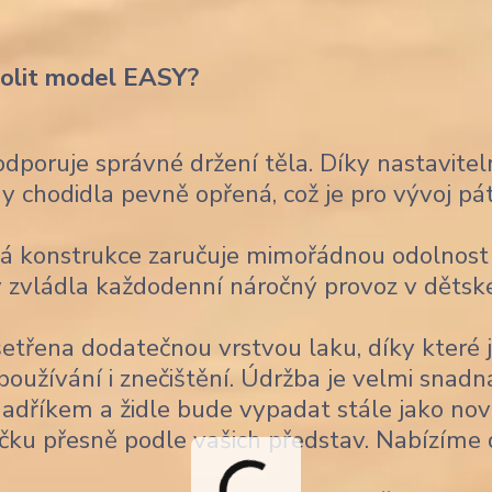
volit model EASY?
poruje správné držení těla. Díky nastavitel
 chodidla pevně opřená, což je pro vývoj pá
á konstrukce zaručuje mimořádnou odolnost
 aby zvládla každodenní náročný provoz v děts
šetřena dodatečnou vrstvou laku, díky které 
užívání i znečištění. Údržba je velmi snadn
 hadříkem a židle bude vypadat stále jako nov
čku přesně podle vašich představ. Nabízíme