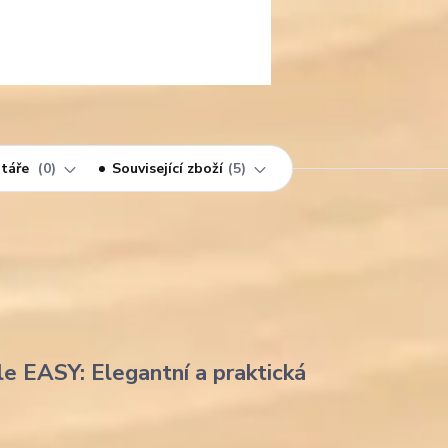
táře
0
Související zboží
5
le EASY: Elegantní a praktická