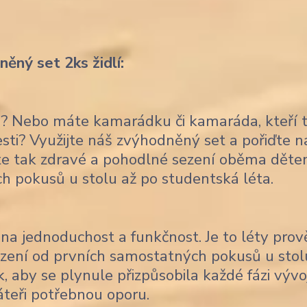
ěný set 2ks židlí:
ce? Nebo máte kamarádku či kamaráda, kteří 
lesti? Využijte náš zvýhodněný set a pořiďte 
títe tak zdravé a pohodlné sezení oběma děte
ch pokusů u stolu až po studentská léta.
na jednoduchost a funkčnost. Je to léty pro
sezení od prvních samostatných pokusů u stol
, aby se plynule přizpůsobila každé fázi vývo
áteři potřebnou oporu.