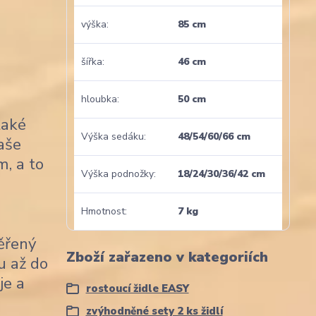
výška
85 cm
šířka
46 cm
hloubka
50 cm
také
Výška sedáku
48/54/60/66 cm
naše
m, a to
Výška podnožky
18/24/30/36/42 cm
Hmotnost
7 kg
věřený
Zboží zařazeno v kategoriích
u až do
je a
rostoucí židle EASY
zvýhodněné sety 2 ks židlí