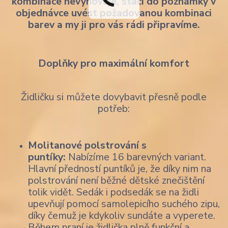
kombinace nevyhovuje, stačí do poznámky v
objednávce uvést požadovanou kombinaci
barev a my ji pro vás rádi připravíme.
Doplňky pro maximální komfort
Židličku si můžete dovybavit přesně podle
potřeb:
Molitanové polstrování s
puntíky:
Nabízíme 16 barevných variant.
Hlavní předností puntíků je, že díky nim na
polstrování není běžné dětské znečištění
tolik vidět. Sedák i podsedák se na židli
upevňují pomocí samolepicího suchého zipu,
díky čemuž je kdykoliv sundáte a vyperete.
Během praní je židlička plně funkční a