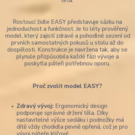
léta.
Rostoucí židle EASY představuje sázku na
jednoduchost a funkčnost. Je to léty prověřený
model, který zajistí zdravé a pohodlné sezení od
prvních samostatných pokusů u stolu až do
dospělosti. Konstrukce je navržena tak, aby se
plynule přizpůsobila každé fázi vývoje a
poskytla páteři potřebnou oporu.
Proč zvolit model EASY?
Zdravý vývoj:
Ergonomický design
podporuje správné držení těla. Díky
nastavitelné výšce sedáku i podnožky má
dítě vždy chodidla pevně opřená, což je pro
vývoj páteře klíčové.