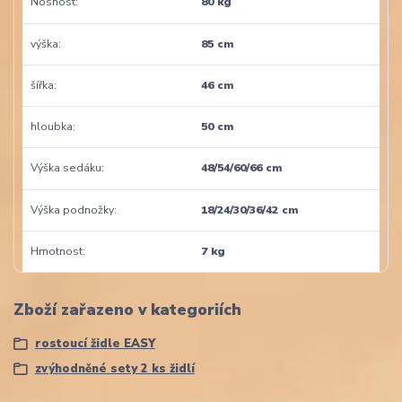
Nosnost
80 kg
výška
85 cm
šířka
46 cm
hloubka
50 cm
Výška sedáku
48/54/60/66 cm
Výška podnožky
18/24/30/36/42 cm
Hmotnost
7 kg
Zboží zařazeno v kategoriích
rostoucí židle EASY
zvýhodněné sety 2 ks židlí