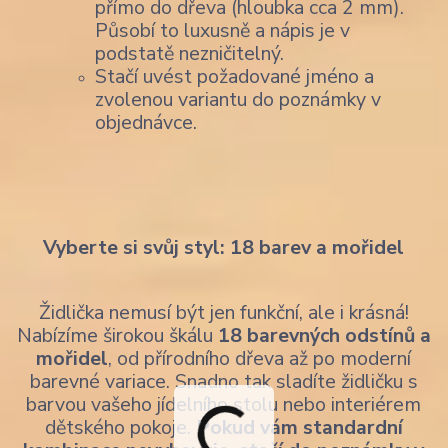
přímo do dřeva (hloubka cca 2 mm).
Působí to luxusně a nápis je v
podstatě nezničitelný.
Stačí uvést požadované jméno a
zvolenou variantu do poznámky v
objednávce.
Vyberte si svůj styl: 18 barev a mořidel
Židlička nemusí být jen funkční, ale i krásná!
Nabízíme širokou škálu
18 barevných odstínů a
mořidel
, od přírodního dřeva až po moderní
barevné variace. Snadno tak sladíte židličku s
barvou vašeho jídelního stolu nebo interiérem
dětského pokoje.
Pokud vám standardní