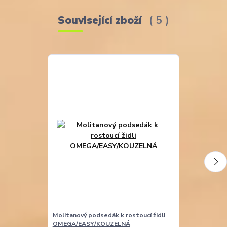
Související zboží
5
Molitanový podsedák k rostoucí židli
Molitanová opě
OMEGA/EASY/KOUZELNÁ
EASY