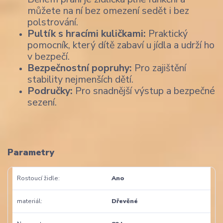
můžete na ní bez omezení sedět i bez
polstrování.
Pultík s hracími kuličkami:
Praktický
pomocník, který dítě zabaví u jídla a udrží ho
v bezpečí.
Bezpečnostní popruhy:
Pro zajištění
stability nejmenších dětí.
Područky:
Pro snadnější výstup a bezpečné
sezení.
Parametry
Rostoucí židle
Ano
materiál
Dřevěné