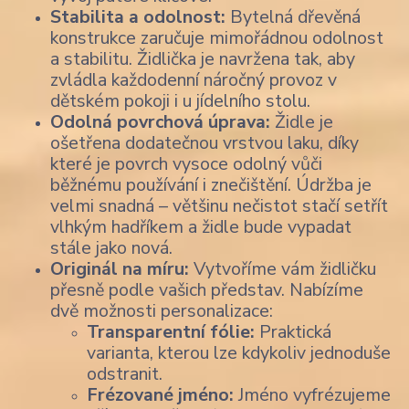
Stabilita a odolnost:
Bytelná dřevěná
konstrukce zaručuje mimořádnou odolnost
a stabilitu. Židlička je navržena tak, aby
zvládla každodenní náročný provoz v
dětském pokoji i u jídelního stolu.
Odolná povrchová úprava:
Židle je
ošetřena dodatečnou vrstvou laku, díky
které je povrch vysoce odolný vůči
běžnému používání i znečištění. Údržba je
velmi snadná – většinu nečistot stačí setřít
vlhkým hadříkem a židle bude vypadat
stále jako nová.
Originál na míru:
Vytvoříme vám židličku
přesně podle vašich představ. Nabízíme
dvě možnosti personalizace:
Transparentní fólie:
Praktická
varianta, kterou lze kdykoliv jednoduše
odstranit.
Frézované jméno:
Jméno vyfrézujeme