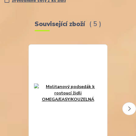
zvýhodněné sety 2 ks židlí
Související zboží
5