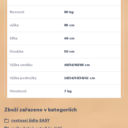
Nosnost
80 kg
výška
85 cm
šířka
46 cm
hloubka
50 cm
Výška sedáku
48/54/60/66 cm
Výška podnožky
18/24/30/36/42 cm
Hmotnost
7 kg
Zboží zařazeno v kategoriích
rostoucí židle EASY