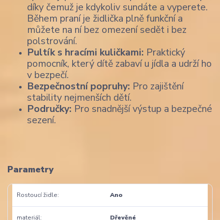
díky čemuž je kdykoliv sundáte a vyperete.
Během praní je židlička plně funkční a
můžete na ní bez omezení sedět i bez
polstrování.
Pultík s hracími kuličkami:
Praktický
pomocník, který dítě zabaví u jídla a udrží ho
v bezpečí.
Bezpečnostní popruhy:
Pro zajištění
stability nejmenších dětí.
Područky:
Pro snadnější výstup a bezpečné
sezení.
Parametry
Rostoucí židle
Ano
materiál
Dřevěné