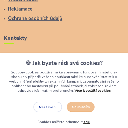
Reklamace
Ochrana osobních údajů
Kontakty
Zákaznická podpora Lucas Wood Style
🍪 Jak byste rádi své cookies?
+420 774 291 043
Soubory cookies používáme ke správnému fungování našeho e-
shopu a v případě vašeho souhlasu také ke sledování statistik o
info@rostouci-zidle.cz
webu, měření efektivity reklamních kampaní, zapamatování vašeho
oblíbeného nastavení při používání stránek, či zobrazení reklam
odpovídajících vašim preferencím.
Více k využití cookies
Souhlasím
Nastavení
Lucas Wood Style
Souhlas můžete odmítnout
zde
.
Vytvořeno na
Eshop-rychle.cz