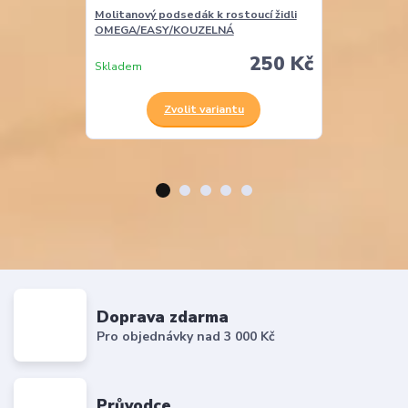
Molitanový podsedák k rostoucí židli
Molitanová opě
OMEGA/EASY/KOUZELNÁ
EASY
250 Kč
Skladem
Skladem
Zvolit variantu
Z
Doprava zdarma
Pro objednávky nad 3 000 Kč
Průvodce