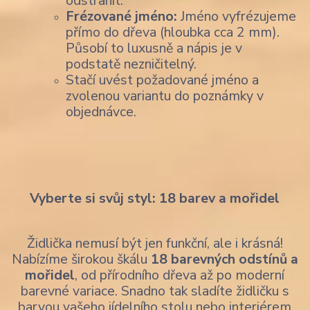
odstranit.
Frézované jméno:
Jméno vyfrézujeme
přímo do dřeva (hloubka cca 2 mm).
Působí to luxusně a nápis je v
podstatě nezničitelný.
Stačí uvést požadované jméno a
zvolenou variantu do poznámky v
objednávce.
Vyberte si svůj styl: 18 barev a mořidel
Židlička nemusí být jen funkční, ale i krásná!
Nabízíme širokou škálu
18 barevných odstínů a
mořidel
, od přírodního dřeva až po moderní
barevné variace. Snadno tak sladíte židličku s
barvou vašeho jídelního stolu nebo interiérem