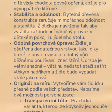
dítě vždy chodidla pevně opřená, což je pro
vývoj páteře klíčové.
Stabilita a odolnost:
Bytelná dřevěná
konstrukce zaručuje mimořádnou odolnost
a stabilitu. Židlička je navržena tak, aby
zvládla každodenní náročný provoz v
dětském pokoji i u jídelního stolu.
Odolná povrchová úprava:
Židle je
ošetřena dodatečnou vrstvou laku, díky
které je povrch vysoce odolný vůči
běžnému používání i znečištění. Údržba je
velmi snadná – většinu nečistot stačí setřít
vlhkým hadříkem a židle bude vypadat
stále jako nová.
Originál na míru:
Vytvoříme vám židličku
přesně podle vašich představ. Nabízíme
dvě možnosti personalizace:
Transparentní fólie:
Praktická
varianta, kterou lze kdykoliv jednoduše