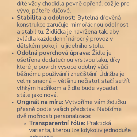
dítě vždy chodidla pevně opřená, což je pro
vývoj páteře klíčové.
Stabilita a odolnost:
Bytelná dřevěná
konstrukce zaručuje mimořádnou odolnost
a stabilitu. Židlička je navržena tak, aby
zvládla každodenní náročný provoz v
dětském pokoji i u jídelního stolu.
Odolná povrchová úprava:
Židle je
ošetřena dodatečnou vrstvou laku, díky
které je povrch vysoce odolný vůči
běžnému používání i znečištění. Údržba je
velmi snadná – většinu nečistot stačí setřít
vlhkým hadříkem a židle bude vypadat
stále jako nová.
Originál na míru:
Vytvoříme vám židličku
přesně podle vašich představ. Nabízíme
dvě možnosti personalizace:
Transparentní fólie:
Praktická
varianta, kterou lze kdykoliv jednoduše