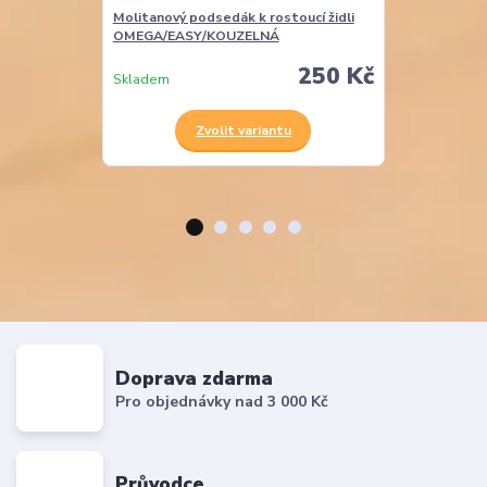
Molitanový podsedák k rostoucí židli
Molitanová opě
OMEGA/EASY/KOUZELNÁ
EASY
250 Kč
Skladem
Skladem
Zvolit variantu
Z
Doprava zdarma
Pro objednávky nad 3 000 Kč
Průvodce