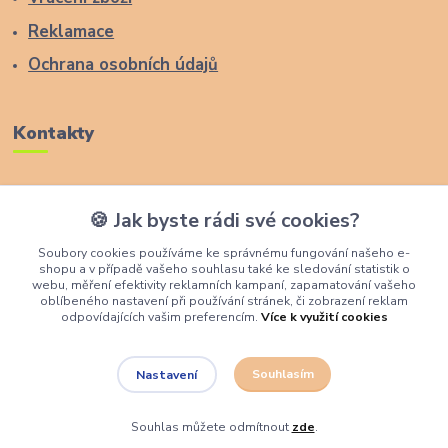
Reklamace
Ochrana osobních údajů
Kontakty
Zákaznická podpora Lucas Wood Style
🍪 Jak byste rádi své cookies?
+420 774 291 043
Soubory cookies používáme ke správnému fungování našeho e-
shopu a v případě vašeho souhlasu také ke sledování statistik o
info@rostouci-zidle.cz
webu, měření efektivity reklamních kampaní, zapamatování vašeho
oblíbeného nastavení při používání stránek, či zobrazení reklam
odpovídajících vašim preferencím.
Více k využití cookies
Souhlasím
Nastavení
Lucas Wood Style
Souhlas můžete odmítnout
zde
.
Vytvořeno na
Eshop-rychle.cz