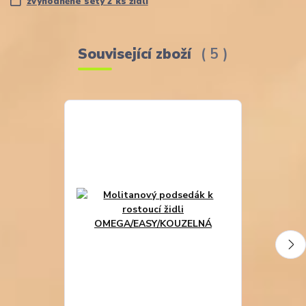
zvýhodněné sety 2 ks židlí
Související zboží
5