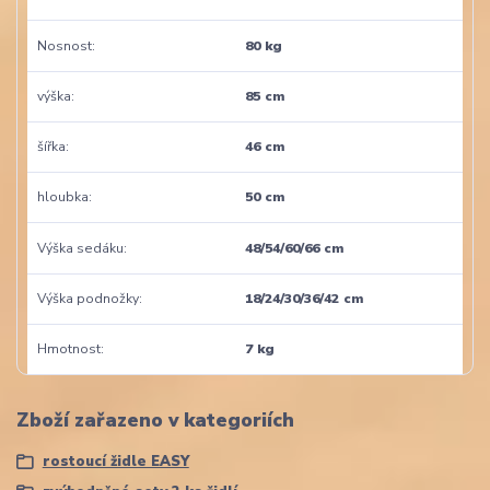
Nosnost
80 kg
výška
85 cm
šířka
46 cm
hloubka
50 cm
Výška sedáku
48/54/60/66 cm
Výška podnožky
18/24/30/36/42 cm
Hmotnost
7 kg
Zboží zařazeno v kategoriích
rostoucí židle EASY