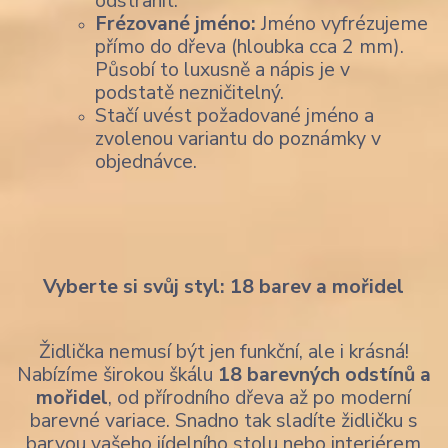
odstranit.
Frézované jméno:
Jméno vyfrézujeme
přímo do dřeva (hloubka cca 2 mm).
Působí to luxusně a nápis je v
podstatě nezničitelný.
Stačí uvést požadované jméno a
zvolenou variantu do poznámky v
objednávce.
Vyberte si svůj styl: 18 barev a mořidel
Židlička nemusí být jen funkční, ale i krásná!
Nabízíme širokou škálu
18 barevných odstínů a
mořidel
, od přírodního dřeva až po moderní
barevné variace. Snadno tak sladíte židličku s
barvou vašeho jídelního stolu nebo interiérem