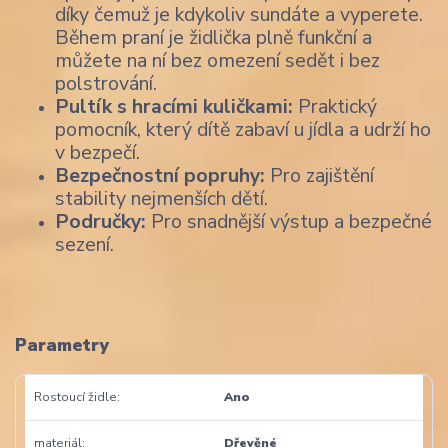
díky čemuž je kdykoliv sundáte a vyperete.
Během praní je židlička plně funkční a
můžete na ní bez omezení sedět i bez
polstrování.
Pultík s hracími kuličkami:
Praktický
pomocník, který dítě zabaví u jídla a udrží ho
v bezpečí.
Bezpečnostní popruhy:
Pro zajištění
stability nejmenších dětí.
Područky:
Pro snadnější výstup a bezpečné
sezení.
Parametry
Rostoucí židle
Ano
materiál
Dřevěné