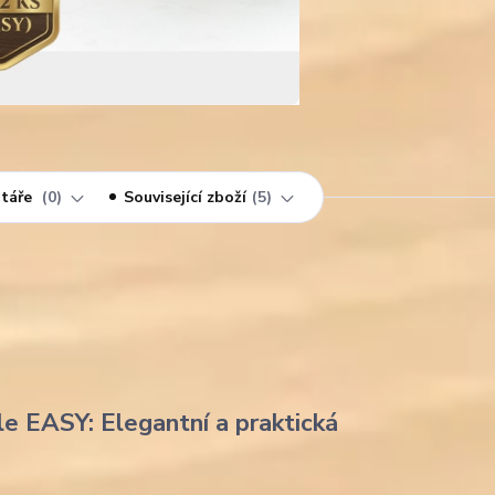
táře
0
Související zboží
5
le EASY: Elegantní a praktická