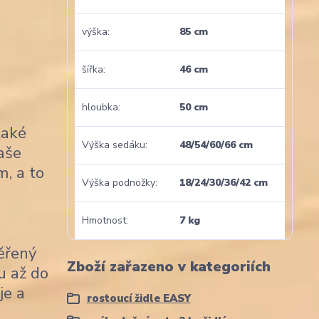
výška
85 cm
šířka
46 cm
hloubka
50 cm
také
Výška sedáku
48/54/60/66 cm
naše
m, a to
Výška podnožky
18/24/30/36/42 cm
Hmotnost
7 kg
věřený
Zboží zařazeno v kategoriích
u až do
je a
rostoucí židle EASY