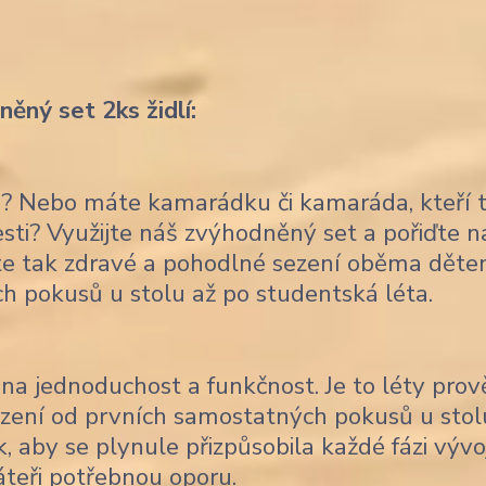
ěný set 2ks židlí:
ce? Nebo máte kamarádku či kamaráda, kteří 
lesti? Využijte náš zvýhodněný set a pořiďte 
títe tak zdravé a pohodlné sezení oběma děte
ch pokusů u stolu až po studentská léta.
na jednoduchost a funkčnost. Je to léty pro
sezení od prvních samostatných pokusů u stol
, aby se plynule přizpůsobila každé fázi vývo
áteři potřebnou oporu.