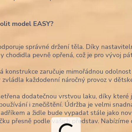
volit model EASY?
poruje správné držení těla. Díky nastavitel
 chodidla pevně opřená, což je pro vývoj pá
á konstrukce zaručuje mimořádnou odolnost
 aby zvládla každodenní náročný provoz v děts
šetřena dodatečnou vrstvou laku, díky které 
užívání i znečištění. Údržba je velmi snadn
 hadříkem a židle bude vypadat stále jako nov
čku přesně podle vašich představ. Nabízíme