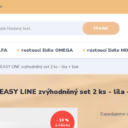
ce
Hledat
LFA
rostoucí židle OMEGA
rostoucí židle MI
 EASY LINE zvýhodněný set 2 ks - lila + buk
EASY LINE zvýhodněný set 2 ks - lila 
Expedujeme d
- 10 %
3 780 Kč