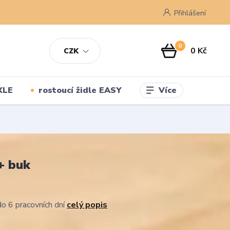
Přihlášení
0
0 Kč
CZK
Více
XLE
rostoucí židle EASY
+ buk
o 6 pracovních dní
celý popis