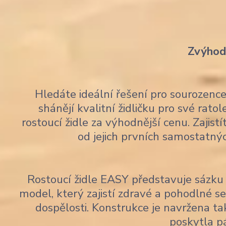
Zvýhodn
Hledáte ideální řešení pro sourozen
shánějí kvalitní židličku pro své rato
rostoucí židle za výhodnější cenu. Zajis
od jejich prvních samostatný
Rostoucí židle EASY představuje sázku 
model, který zajistí zdravé a pohodlné 
dospělosti. Konstrukce je navržena tak
poskytla p