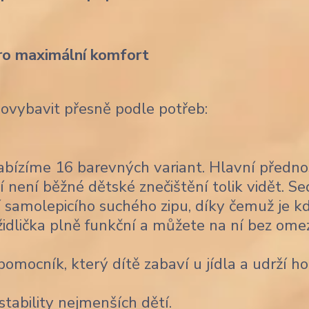
ro maximální komfort
dovybavit přesně podle potřeb:
bízíme 16 barevných variant. Hlavní předno
í není běžné dětské znečištění tolik vidět. Se
 samolepicího suchého zipu, díky čemuž je k
židlička plně funkční a můžete na ní bez ome
omocník, který dítě zabaví u jídla a udrží ho
stability nejmenších dětí.