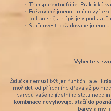
Transparentní fólie:
Praktická var
Frézované jméno:
Jméno vyfrézu
to luxusně a nápis je v podstatě 
Stačí uvést požadované jméno a
Vyberte si svů
Židlička nemusí být jen funkční, ale i kr
mořidel
, od přírodního dřeva až po mod
barvou vašeho jídelního stolu nebo i
kombinace nevyhovuje, stačí do pozn
barev a my ji