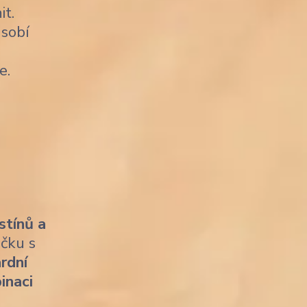
it.
sobí
e.
stínů a
ičku s
rdní
inaci