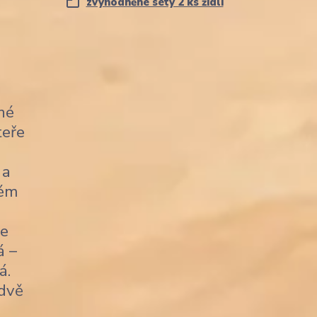
zvýhodněné sety 2 ks židlí
né
teře
 a
kém
je
á –
á.
 dvě