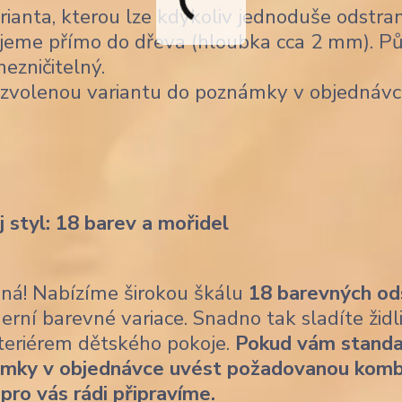
ianta, kterou lze kdykoliv jednoduše odstran
jeme přímo do dřeva (hloubka cca 2 mm). Pů
nezničitelný.
 zvolenou variantu do poznámky v objednávc
j styl: 18 barev a mořidel
ásná! Nabízíme širokou škálu
18 barevných od
erní barevné variace. Snadno tak sladíte židl
nteriérem dětského pokoje.
Pokud vám standa
ámky v objednávce uvést požadovanou komb
 pro vás rádi připravíme.