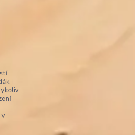
stí
dák i
dykoliv
zení
 v