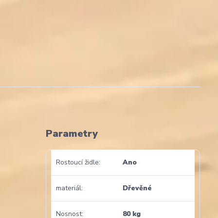
Parametry
Rostoucí židle
Ano
materiál
Dřevěné
Nosnost
80 kg