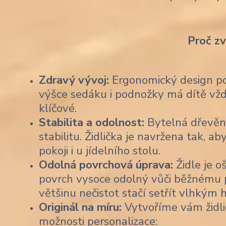
Proč z
Zdravý vývoj:
Ergonomický design pod
výšce sedáku i podnožky má dítě vždy
klíčové.
Stabilita a odolnost:
Bytelná dřevěn
stabilitu. Židlička je navržena tak,
pokoji i u jídelního stolu.
Odolná povrchová úprava:
Židle je o
povrch vysoce odolný vůči běžnému po
většinu nečistot stačí setřít vlhkým
Originál na míru:
Vytvoříme vám židli
možnosti personalizace: