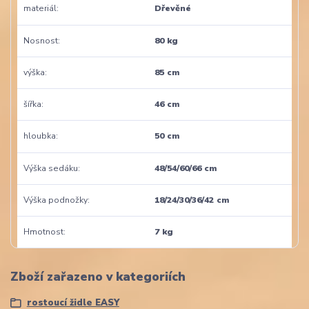
materiál
Dřevěné
Nosnost
80 kg
výška
85 cm
šířka
46 cm
hloubka
50 cm
Výška sedáku
48/54/60/66 cm
Výška podnožky
18/24/30/36/42 cm
Hmotnost
7 kg
Zboží zařazeno v kategoriích
rostoucí židle EASY