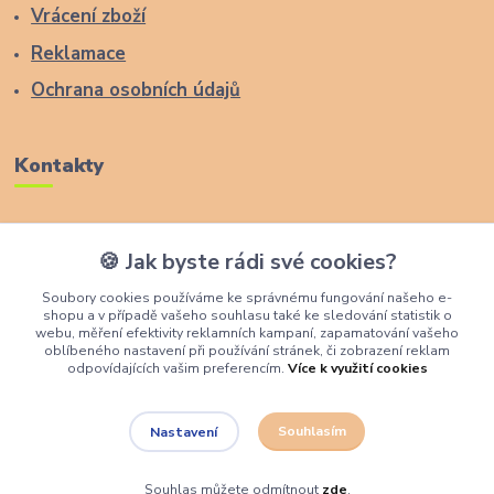
Vrácení zboží
Reklamace
Ochrana osobních údajů
Kontakty
Zákaznická podpora Lucas Wood Style
🍪 Jak byste rádi své cookies?
+420 774 291 043
Soubory cookies používáme ke správnému fungování našeho e-
shopu a v případě vašeho souhlasu také ke sledování statistik o
info@rostouci-zidle.cz
webu, měření efektivity reklamních kampaní, zapamatování vašeho
oblíbeného nastavení při používání stránek, či zobrazení reklam
odpovídajících vašim preferencím.
Více k využití cookies
Souhlasím
Nastavení
Lucas Wood Style
Souhlas můžete odmítnout
zde
.