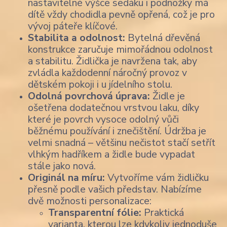
nastavitelné výšce sedáku i podnožky má
dítě vždy chodidla pevně opřená, což je pro
vývoj páteře klíčové.
Stabilita a odolnost:
Bytelná dřevěná
konstrukce zaručuje mimořádnou odolnost
a stabilitu. Židlička je navržena tak, aby
zvládla každodenní náročný provoz v
dětském pokoji i u jídelního stolu.
Odolná povrchová úprava:
Židle je
ošetřena dodatečnou vrstvou laku, díky
které je povrch vysoce odolný vůči
běžnému používání i znečištění. Údržba je
velmi snadná – většinu nečistot stačí setřít
vlhkým hadříkem a židle bude vypadat
stále jako nová.
Originál na míru:
Vytvoříme vám židličku
přesně podle vašich představ. Nabízíme
dvě možnosti personalizace:
Transparentní fólie:
Praktická
varianta, kterou lze kdykoliv jednoduše