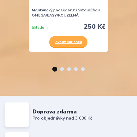
Molitanový podsedák k rostoucí židli
Molitanová opě
OMEGA/EASY/KOUZELNÁ
EASY
250 Kč
Skladem
Skladem
Zvolit variantu
Z
Doprava zdarma
Pro objednávky nad 3 000 Kč