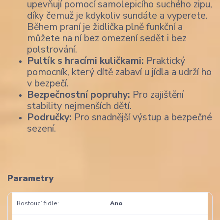
upevňují pomocí samolepicího suchého zipu,
díky čemuž je kdykoliv sundáte a vyperete.
Během praní je židlička plně funkční a
můžete na ní bez omezení sedět i bez
polstrování.
Pultík s hracími kuličkami:
Praktický
pomocník, který dítě zabaví u jídla a udrží ho
v bezpečí.
Bezpečnostní popruhy:
Pro zajištění
stability nejmenších dětí.
Područky:
Pro snadnější výstup a bezpečné
sezení.
Parametry
Rostoucí židle
Ano