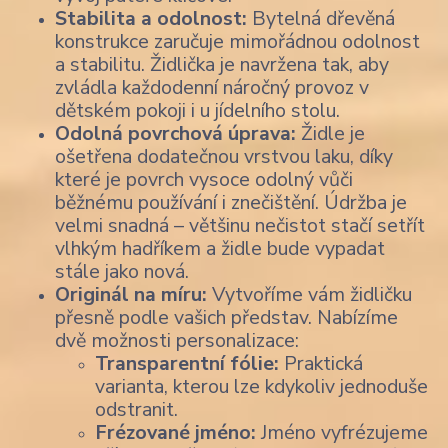
Stabilita a odolnost:
Bytelná dřevěná
konstrukce zaručuje mimořádnou odolnost
a stabilitu. Židlička je navržena tak, aby
zvládla každodenní náročný provoz v
dětském pokoji i u jídelního stolu.
Odolná povrchová úprava:
Židle je
ošetřena dodatečnou vrstvou laku, díky
které je povrch vysoce odolný vůči
běžnému používání i znečištění. Údržba je
velmi snadná – většinu nečistot stačí setřít
vlhkým hadříkem a židle bude vypadat
stále jako nová.
Originál na míru:
Vytvoříme vám židličku
přesně podle vašich představ. Nabízíme
dvě možnosti personalizace:
Transparentní fólie:
Praktická
varianta, kterou lze kdykoliv jednoduše
odstranit.
Frézované jméno:
Jméno vyfrézujeme