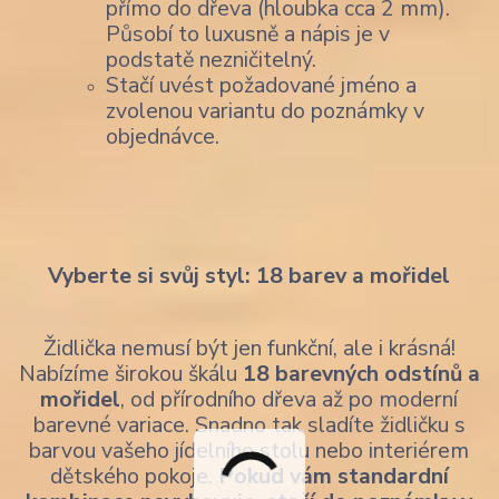
přímo do dřeva (hloubka cca 2 mm).
Působí to luxusně a nápis je v
podstatě nezničitelný.
Stačí uvést požadované jméno a
zvolenou variantu do poznámky v
objednávce.
Vyberte si svůj styl: 18 barev a mořidel
Židlička nemusí být jen funkční, ale i krásná!
Nabízíme širokou škálu
18 barevných odstínů a
mořidel
, od přírodního dřeva až po moderní
barevné variace. Snadno tak sladíte židličku s
barvou vašeho jídelního stolu nebo interiérem
dětského pokoje.
Pokud vám standardní