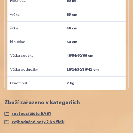
Nosnost
80 kg
výška
85 cm
šířka
46 cm
hloubka
50 cm
Výška sedáku
48/54/60/66 cm
Výška podnožky
18/24/30/36/42 cm
Hmotnost
7 kg
Zboží zařazeno v kategoriích
rostoucí židle EASY
zvýhodněné sety 2 ks židlí