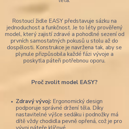
léta.
Rostoucí židle EASY představuje sázku na
jednoduchost a funkčnost. Je to léty prověřený
model, který zajistí zdravé a pohodlné sezení od
prvních samostatných pokusů u stolu až do
dospělosti. Konstrukce je navržena tak, aby se
plynule přizpůsobila každé fázi vývoje a
poskytla páteři potřebnou oporu.
Proč zvolit model EASY?
Zdravý vývoj:
Ergonomický design
podporuje správné držení těla. Díky
nastavitelné výšce sedáku i podnožky má
dítě vždy chodidla pevně opřená, což je pro
vývoj páteře klíčové.