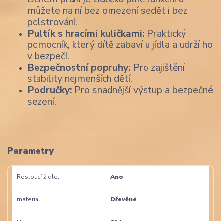
můžete na ní bez omezení sedět i bez
polstrování.
Pultík s hracími kuličkami:
Praktický
pomocník, který dítě zabaví u jídla a udrží ho
v bezpečí.
Bezpečnostní popruhy:
Pro zajištění
stability nejmenších dětí.
Područky:
Pro snadnější výstup a bezpečné
sezení.
Parametry
Rostoucí židle
Ano
materiál
Dřevěné