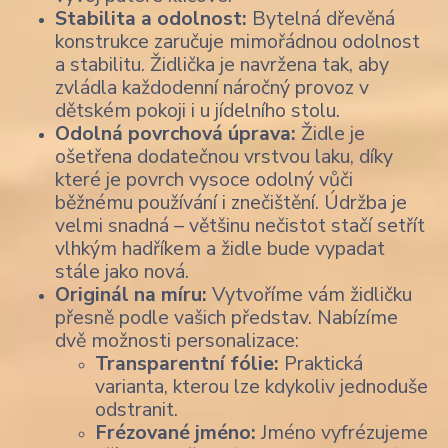
Stabilita a odolnost:
Bytelná dřevěná
konstrukce zaručuje mimořádnou odolnost
a stabilitu. Židlička je navržena tak, aby
zvládla každodenní náročný provoz v
dětském pokoji i u jídelního stolu.
Odolná povrchová úprava:
Židle je
ošetřena dodatečnou vrstvou laku, díky
které je povrch vysoce odolný vůči
běžnému používání i znečištění. Údržba je
velmi snadná – většinu nečistot stačí setřít
vlhkým hadříkem a židle bude vypadat
stále jako nová.
Originál na míru:
Vytvoříme vám židličku
přesně podle vašich představ. Nabízíme
dvě možnosti personalizace:
Transparentní fólie:
Praktická
varianta, kterou lze kdykoliv jednoduše
odstranit.
Frézované jméno:
Jméno vyfrézujeme