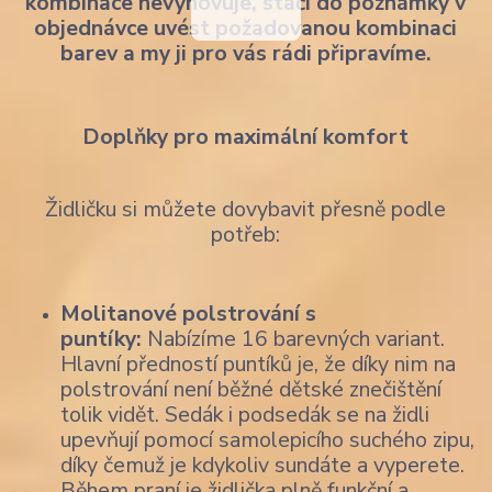
kombinace nevyhovuje, stačí do poznámky v
objednávce uvést požadovanou kombinaci
barev a my ji pro vás rádi připravíme.
Doplňky pro maximální komfort
Židličku si můžete dovybavit přesně podle
potřeb:
Molitanové polstrování s
puntíky:
Nabízíme 16 barevných variant.
Hlavní předností puntíků je, že díky nim na
polstrování není běžné dětské znečištění
tolik vidět. Sedák i podsedák se na židli
upevňují pomocí samolepicího suchého zipu,
díky čemuž je kdykoliv sundáte a vyperete.
Během praní je židlička plně funkční a