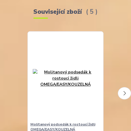
Související zboží
5
Molitanový podsedák k rostoucí židli
Molitanová opě
OMEGA/EASY/KOUZELNÁ
EASY