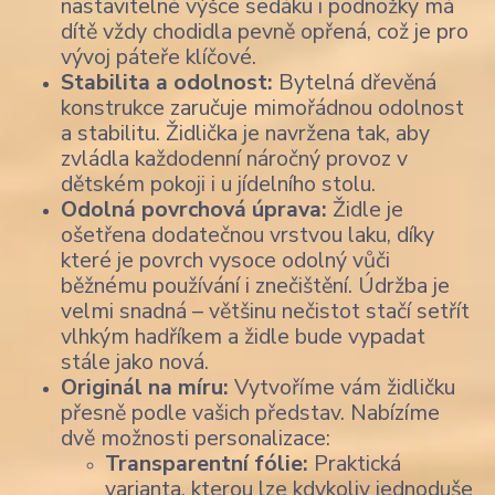
nastavitelné výšce sedáku i podnožky má
dítě vždy chodidla pevně opřená, což je pro
vývoj páteře klíčové.
Stabilita a odolnost:
Bytelná dřevěná
konstrukce zaručuje mimořádnou odolnost
a stabilitu. Židlička je navržena tak, aby
zvládla každodenní náročný provoz v
dětském pokoji i u jídelního stolu.
Odolná povrchová úprava:
Židle je
ošetřena dodatečnou vrstvou laku, díky
které je povrch vysoce odolný vůči
běžnému používání i znečištění. Údržba je
velmi snadná – většinu nečistot stačí setřít
vlhkým hadříkem a židle bude vypadat
stále jako nová.
Originál na míru:
Vytvoříme vám židličku
přesně podle vašich představ. Nabízíme
dvě možnosti personalizace:
Transparentní fólie:
Praktická
varianta, kterou lze kdykoliv jednoduše