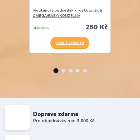
Molitanový podsedák k rostoucí židli
Molitanová opě
OMEGA/EASY/KOUZELNÁ
EASY
250 Kč
Skladem
Skladem
Zvolit variantu
Z
Doprava zdarma
Pro objednávky nad 3 000 Kč