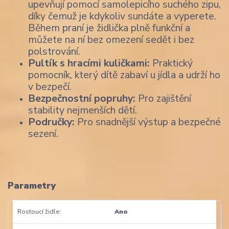
upevňují pomocí samolepicího suchého zipu,
díky čemuž je kdykoliv sundáte a vyperete.
Během praní je židlička plně funkční a
můžete na ní bez omezení sedět i bez
polstrování.
Pultík s hracími kuličkami:
Praktický
pomocník, který dítě zabaví u jídla a udrží ho
v bezpečí.
Bezpečnostní popruhy:
Pro zajištění
stability nejmenších dětí.
Područky:
Pro snadnější výstup a bezpečné
sezení.
Parametry
Rostoucí židle
Ano