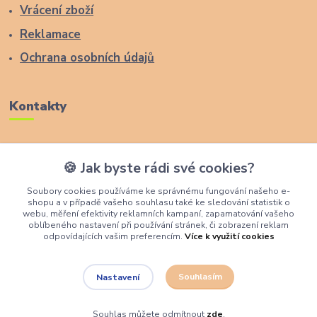
Vrácení zboží
Reklamace
Ochrana osobních údajů
Kontakty
Zákaznická podpora Lucas Wood Style
🍪 Jak byste rádi své cookies?
+420 774 291 043
Soubory cookies používáme ke správnému fungování našeho e-
shopu a v případě vašeho souhlasu také ke sledování statistik o
info@rostouci-zidle.cz
webu, měření efektivity reklamních kampaní, zapamatování vašeho
oblíbeného nastavení při používání stránek, či zobrazení reklam
odpovídajících vašim preferencím.
Více k využití cookies
Souhlasím
Nastavení
Lucas Wood Style
Souhlas můžete odmítnout
zde
.