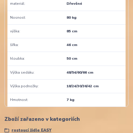
materiál
Dřevěné
Nosnost
80 kg
výška
85 cm
šířka
46 cm
hloubka
50 cm
Výška sedáku
48/54/60/66 cm
Výška podnožky
18/24/30/36/42 cm
Hmotnost
7 kg
Zboží zařazeno v kategoriích
rostoucí židle EASY