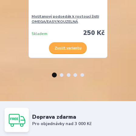
Molitanový podsedák k rostoucí židli
Molitanová opě
OMEGA/EASY/KOUZELNÁ
EASY
250 Kč
Skladem
Skladem
Zvolit variantu
Z
Doprava zdarma
Pro objednávky nad 3 000 Kč