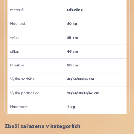
materiál
Dřevěné
Nosnost
80 kg
výška
85 cm
šířka
46 cm
hloubka
50 cm
Výška sedáku
48/54/60/66 cm
Výška podnožky
18/24/30/36/42 cm
Hmotnost
7 kg
Zboží zařazeno v kategoriích