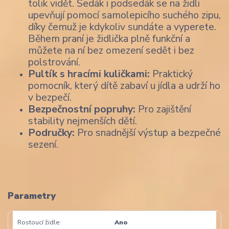
tolik vidět. Sedák i podsedák se na židli
upevňují pomocí samolepicího suchého zipu,
díky čemuž je kdykoliv sundáte a vyperete.
Během praní je židlička plně funkční a
můžete na ní bez omezení sedět i bez
polstrování.
Pultík s hracími kuličkami:
Praktický
pomocník, který dítě zabaví u jídla a udrží ho
v bezpečí.
Bezpečnostní popruhy:
Pro zajištění
stability nejmenších dětí.
Područky:
Pro snadnější výstup a bezpečné
sezení.
Parametry
Rostoucí židle
Ano