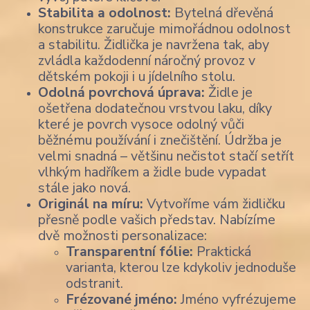
Stabilita a odolnost:
Bytelná dřevěná
konstrukce zaručuje mimořádnou odolnost
a stabilitu. Židlička je navržena tak, aby
zvládla každodenní náročný provoz v
dětském pokoji i u jídelního stolu.
Odolná povrchová úprava:
Židle je
ošetřena dodatečnou vrstvou laku, díky
které je povrch vysoce odolný vůči
běžnému používání i znečištění. Údržba je
velmi snadná – většinu nečistot stačí setřít
vlhkým hadříkem a židle bude vypadat
stále jako nová.
Originál na míru:
Vytvoříme vám židličku
přesně podle vašich představ. Nabízíme
dvě možnosti personalizace:
Transparentní fólie:
Praktická
varianta, kterou lze kdykoliv jednoduše
odstranit.
Frézované jméno:
Jméno vyfrézujeme