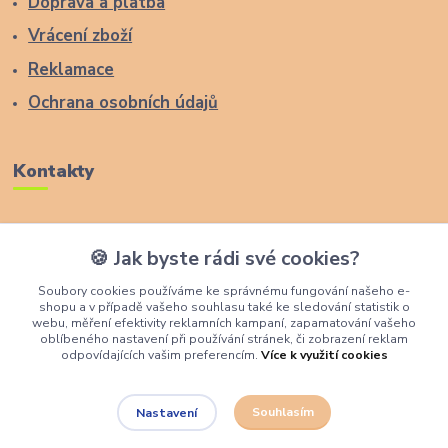
Doprava a platba
Vrácení zboží
Reklamace
Ochrana osobních údajů
Kontakty
Zákaznická podpora Lucas Wood Style
🍪 Jak byste rádi své cookies?
+420 774 291 043
Soubory cookies používáme ke správnému fungování našeho e-
shopu a v případě vašeho souhlasu také ke sledování statistik o
info@rostouci-zidle.cz
webu, měření efektivity reklamních kampaní, zapamatování vašeho
oblíbeného nastavení při používání stránek, či zobrazení reklam
odpovídajících vašim preferencím.
Více k využití cookies
Souhlasím
Nastavení