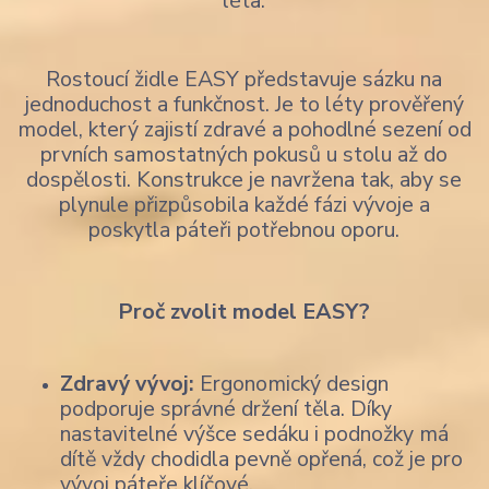
léta.
Rostoucí židle EASY představuje sázku na
jednoduchost a funkčnost. Je to léty prověřený
model, který zajistí zdravé a pohodlné sezení od
prvních samostatných pokusů u stolu až do
dospělosti. Konstrukce je navržena tak, aby se
plynule přizpůsobila každé fázi vývoje a
poskytla páteři potřebnou oporu.
Proč zvolit model EASY?
Zdravý vývoj:
Ergonomický design
podporuje správné držení těla. Díky
nastavitelné výšce sedáku i podnožky má
dítě vždy chodidla pevně opřená, což je pro
vývoj páteře klíčové.