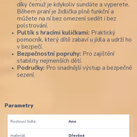
díky čemuž je kdykoliv sundáte a vyperete.
Během praní je židlička plně funkční a
můžete na ní bez omezení sedět i bez
polstrování.
Pultík s hracími kuličkami:
Praktický
pomocník, který dítě zabaví u jídla a udrží ho
v bezpečí.
Bezpečnostní popruhy:
Pro zajištění
stability nejmenších dětí.
Područky:
Pro snadnější výstup a bezpečné
sezení.
Parametry
Rostoucí židle
Ano
materiál
Dřevěné