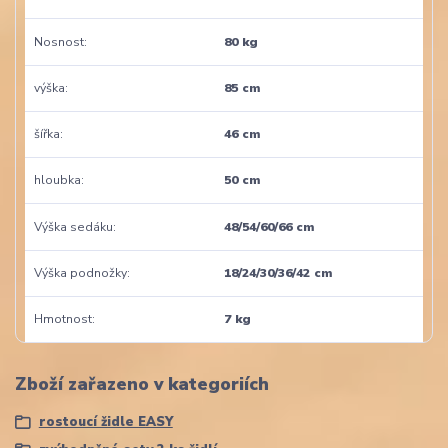
Nosnost
80 kg
výška
85 cm
šířka
46 cm
hloubka
50 cm
Výška sedáku
48/54/60/66 cm
Výška podnožky
18/24/30/36/42 cm
Hmotnost
7 kg
Zboží zařazeno v kategoriích
rostoucí židle EASY