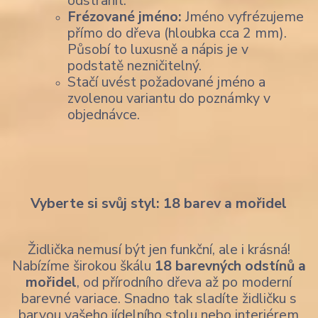
odstranit.
Frézované jméno:
Jméno vyfrézujeme
přímo do dřeva (hloubka cca 2 mm).
Působí to luxusně a nápis je v
podstatě nezničitelný.
Stačí uvést požadované jméno a
zvolenou variantu do poznámky v
objednávce.
Vyberte si svůj styl: 18 barev a mořidel
Židlička nemusí být jen funkční, ale i krásná!
Nabízíme širokou škálu
18 barevných odstínů a
mořidel
, od přírodního dřeva až po moderní
barevné variace. Snadno tak sladíte židličku s
barvou vašeho jídelního stolu nebo interiérem