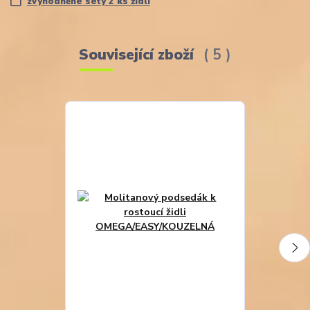
zvýhodněné sety 2 ks židlí
Související zboží
5