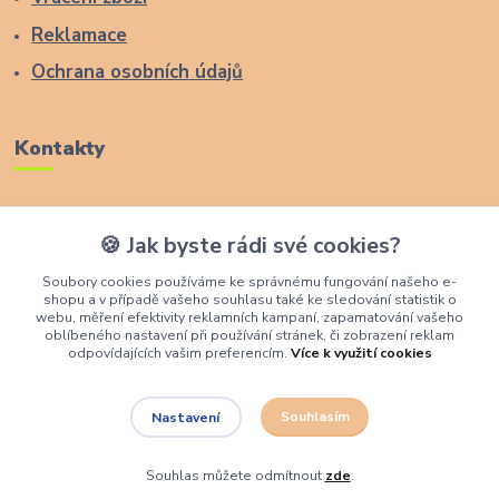
Reklamace
Ochrana osobních údajů
Kontakty
Zákaznická podpora Lucas Wood Style
🍪 Jak byste rádi své cookies?
+420 774 291 043
Soubory cookies používáme ke správnému fungování našeho e-
shopu a v případě vašeho souhlasu také ke sledování statistik o
info@rostouci-zidle.cz
webu, měření efektivity reklamních kampaní, zapamatování vašeho
oblíbeného nastavení při používání stránek, či zobrazení reklam
odpovídajících vašim preferencím.
Více k využití cookies
Souhlasím
Nastavení
Lucas Wood Style
Souhlas můžete odmítnout
zde
.
Vytvořeno na
Eshop-rychle.cz