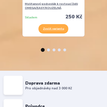
Molitanový podsedák k rostoucí židli
Molitanová opě
OMEGA/EASY/KOUZELNÁ
EASY
250 Kč
Skladem
Skladem
Zvolit variantu
Z
Doprava zdarma
Pro objednávky nad 3 000 Kč
Průvodce