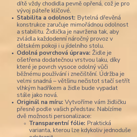
dítě vždy chodidla pevně opřená, což je pro
vývoj páteře klíčové.
Stabilita a odolnost:
Bytelná dřevěná
konstrukce zaručuje mimořádnou odolnost
a stabilitu. Židlička je navržena tak, aby
zvládla každodenní náročný provoz v
dětském pokoji i u jídelního stolu.
Odolná povrchová úprava:
Židle je
ošetřena dodatečnou vrstvou laku, díky
které je povrch vysoce odolný vůči
běžnému používání i znečištění. Údržba je
velmi snadná – většinu nečistot stačí setřít
vlhkým hadříkem a židle bude vypadat
stále jako nová.
Originál na míru:
Vytvoříme vám židličku
přesně podle vašich představ. Nabízíme
dvě možnosti personalizace:
Transparentní fólie:
Praktická
varianta, kterou lze kdykoliv jednoduše