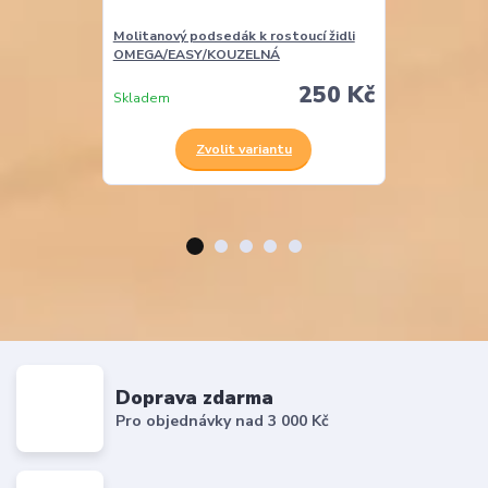
Molitanový podsedák k rostoucí židli
Molitanová opě
OMEGA/EASY/KOUZELNÁ
EASY
250 Kč
Skladem
Skladem
Zvolit variantu
Z
Doprava zdarma
Pro objednávky nad 3 000 Kč