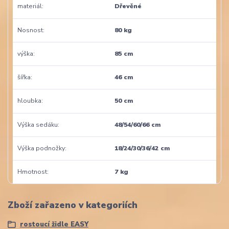
materiál
Dřevěné
Nosnost
80 kg
výška
85 cm
šířka
46 cm
hloubka
50 cm
Výška sedáku
48/54/60/66 cm
Výška podnožky
18/24/30/36/42 cm
Hmotnost
7 kg
Zboží zařazeno v kategoriích
rostoucí židle EASY