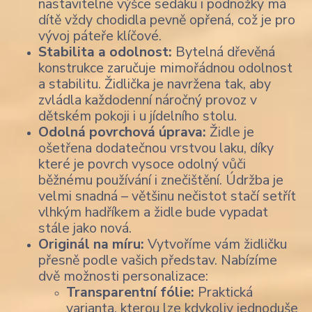
nastavitelné výšce sedáku i podnožky má
dítě vždy chodidla pevně opřená, což je pro
vývoj páteře klíčové.
Stabilita a odolnost:
Bytelná dřevěná
konstrukce zaručuje mimořádnou odolnost
a stabilitu. Židlička je navržena tak, aby
zvládla každodenní náročný provoz v
dětském pokoji i u jídelního stolu.
Odolná povrchová úprava:
Židle je
ošetřena dodatečnou vrstvou laku, díky
které je povrch vysoce odolný vůči
běžnému používání i znečištění. Údržba je
velmi snadná – většinu nečistot stačí setřít
vlhkým hadříkem a židle bude vypadat
stále jako nová.
Originál na míru:
Vytvoříme vám židličku
přesně podle vašich představ. Nabízíme
dvě možnosti personalizace:
Transparentní fólie:
Praktická
varianta, kterou lze kdykoliv jednoduše