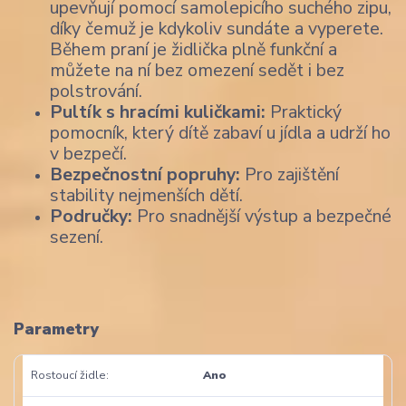
upevňují pomocí samolepicího suchého zipu,
díky čemuž je kdykoliv sundáte a vyperete.
Během praní je židlička plně funkční a
můžete na ní bez omezení sedět i bez
polstrování.
Pultík s hracími kuličkami:
Praktický
pomocník, který dítě zabaví u jídla a udrží ho
v bezpečí.
Bezpečnostní popruhy:
Pro zajištění
stability nejmenších dětí.
Područky:
Pro snadnější výstup a bezpečné
sezení.
Parametry
Rostoucí židle
Ano