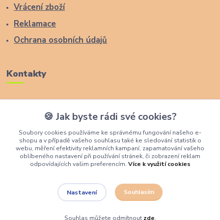
Vrácení zboží
Reklamace
Ochrana osobních údajů
Kontakty
Zákaznická podpora Lucas Wood Style
🍪 Jak byste rádi své cookies?
+420 774 291 043
Soubory cookies používáme ke správnému fungování našeho e-
shopu a v případě vašeho souhlasu také ke sledování statistik o
info@rostouci-zidle.cz
webu, měření efektivity reklamních kampaní, zapamatování vašeho
oblíbeného nastavení při používání stránek, či zobrazení reklam
odpovídajících vašim preferencím.
Více k využití cookies
Souhlasím
Nastavení
Lucas Wood Style
Souhlas můžete odmítnout
zde
.