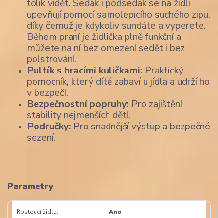
tolik vidět. Sedák i podsedák se na židli
upevňují pomocí samolepicího suchého zipu,
díky čemuž je kdykoliv sundáte a vyperete.
Během praní je židlička plně funkční a
můžete na ní bez omezení sedět i bez
polstrování.
Pultík s hracími kuličkami:
Praktický
pomocník, který dítě zabaví u jídla a udrží ho
v bezpečí.
Bezpečnostní popruhy:
Pro zajištění
stability nejmenších dětí.
Područky:
Pro snadnější výstup a bezpečné
sezení.
Parametry
Rostoucí židle
Ano