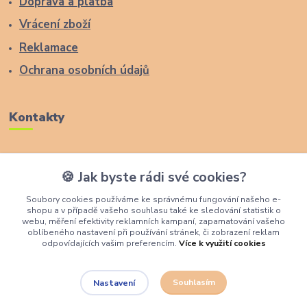
Doprava a platba
Vrácení zboží
Reklamace
Ochrana osobních údajů
Kontakty
Zákaznická podpora Lucas Wood Style
🍪 Jak byste rádi své cookies?
+420 774 291 043
Soubory cookies používáme ke správnému fungování našeho e-
shopu a v případě vašeho souhlasu také ke sledování statistik o
info@rostouci-zidle.cz
webu, měření efektivity reklamních kampaní, zapamatování vašeho
oblíbeného nastavení při používání stránek, či zobrazení reklam
odpovídajících vašim preferencím.
Více k využití cookies
Souhlasím
Nastavení