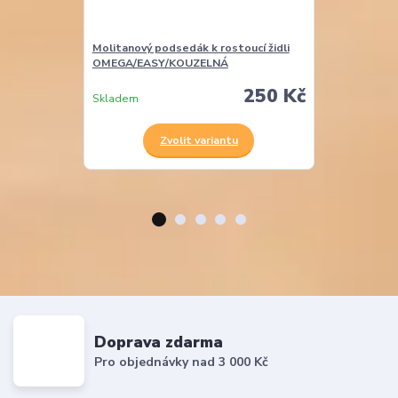
Molitanový podsedák k rostoucí židli
Molitanová opě
OMEGA/EASY/KOUZELNÁ
EASY
250 Kč
Skladem
Skladem
Zvolit variantu
Z
Doprava zdarma
Pro objednávky nad 3 000 Kč