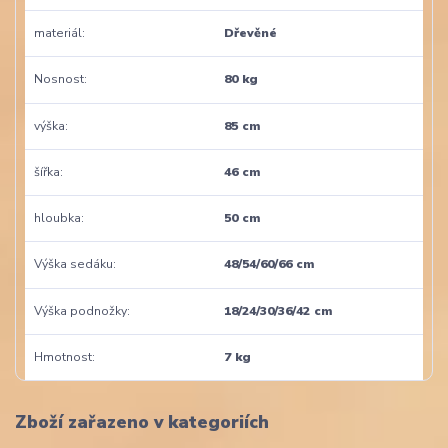
materiál
Dřevěné
Nosnost
80 kg
výška
85 cm
šířka
46 cm
hloubka
50 cm
Výška sedáku
48/54/60/66 cm
Výška podnožky
18/24/30/36/42 cm
Hmotnost
7 kg
Zboží zařazeno v kategoriích