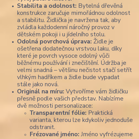
Stabilita a odolnost:
Bytelná dřevěná
konstrukce zaručuje mimořádnou odolnost
a stabilitu. Židlička je navržena tak, aby
zvládla každodenní náročný provoz v
dětském pokoji i u jídelního stolu.
Odolná povrchová úprava:
Židle je
ošetřena dodatečnou vrstvou laku, díky
které je povrch vysoce odolný vůči
běžnému používání i znečištění. Údržba je
velmi snadná – většinu nečistot stačí setřít
vlhkým hadříkem a židle bude vypadat
stále jako nová.
Originál na míru:
Vytvoříme vám židličku
přesně podle vašich představ. Nabízíme
dvě možnosti personalizace:
Transparentní fólie:
Praktická
varianta, kterou lze kdykoliv jednoduše
odstranit.
Frézované jméno:
Jméno vyfrézujeme