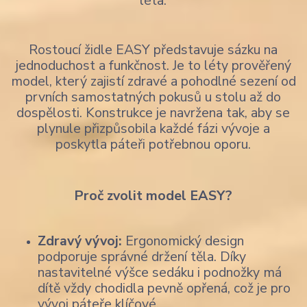
léta.
Rostoucí židle EASY představuje sázku na
jednoduchost a funkčnost. Je to léty prověřený
model, který zajistí zdravé a pohodlné sezení od
prvních samostatných pokusů u stolu až do
dospělosti. Konstrukce je navržena tak, aby se
plynule přizpůsobila každé fázi vývoje a
poskytla páteři potřebnou oporu.
Proč zvolit model EASY?
Zdravý vývoj:
Ergonomický design
podporuje správné držení těla. Díky
nastavitelné výšce sedáku i podnožky má
dítě vždy chodidla pevně opřená, což je pro
vývoj páteře klíčové.