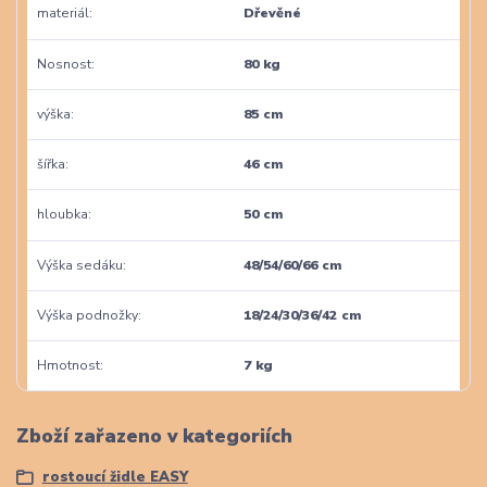
materiál
Dřevěné
Nosnost
80 kg
výška
85 cm
šířka
46 cm
hloubka
50 cm
Výška sedáku
48/54/60/66 cm
Výška podnožky
18/24/30/36/42 cm
Hmotnost
7 kg
Zboží zařazeno v kategoriích
rostoucí židle EASY