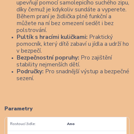
upevňují pomocí samolepicího suchého zipu,
díky čemuž je kdykoliv sundáte a vyperete.
Během praní je židlička plně funkční a
můžete na ní bez omezení sedět i bez
polstrování.
Pultík s hracími kuličkami:
Praktický
pomocník, který dítě zabaví u jídla a udrží ho
v bezpečí.
Bezpečnostní popruhy:
Pro zajištění
stability nejmenších dětí.
Područky:
Pro snadnější výstup a bezpečné
sezení.
Parametry
Rostoucí židle
Ano