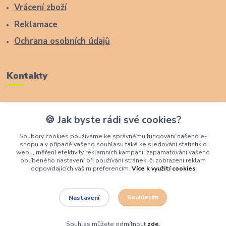
Vrácení zboží
Reklamace
Ochrana osobních údajů
Kontakty
Zákaznická podpora Lucas Wood Style
🍪 Jak byste rádi své cookies?
+420 774 291 043
Soubory cookies používáme ke správnému fungování našeho e-
shopu a v případě vašeho souhlasu také ke sledování statistik o
info@rostouci-zidle.cz
webu, měření efektivity reklamních kampaní, zapamatování vašeho
oblíbeného nastavení při používání stránek, či zobrazení reklam
odpovídajících vašim preferencím.
Více k využití cookies
Souhlasím
Nastavení
Lucas Wood Style
Souhlas můžete odmítnout
zde
.