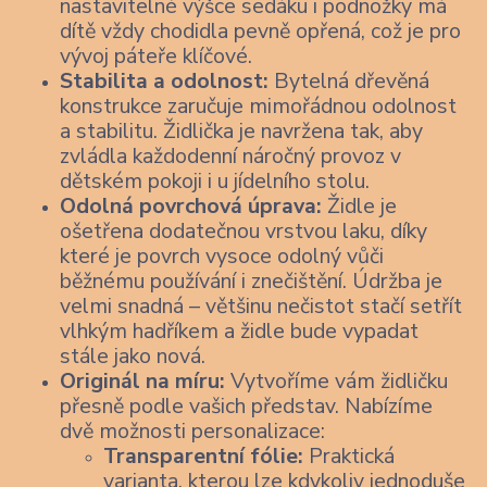
nastavitelné výšce sedáku i podnožky má
dítě vždy chodidla pevně opřená, což je pro
vývoj páteře klíčové.
Stabilita a odolnost:
Bytelná dřevěná
konstrukce zaručuje mimořádnou odolnost
a stabilitu. Židlička je navržena tak, aby
zvládla každodenní náročný provoz v
dětském pokoji i u jídelního stolu.
Odolná povrchová úprava:
Židle je
ošetřena dodatečnou vrstvou laku, díky
které je povrch vysoce odolný vůči
běžnému používání i znečištění. Údržba je
velmi snadná – většinu nečistot stačí setřít
vlhkým hadříkem a židle bude vypadat
stále jako nová.
Originál na míru:
Vytvoříme vám židličku
přesně podle vašich představ. Nabízíme
dvě možnosti personalizace:
Transparentní fólie:
Praktická
varianta, kterou lze kdykoliv jednoduše