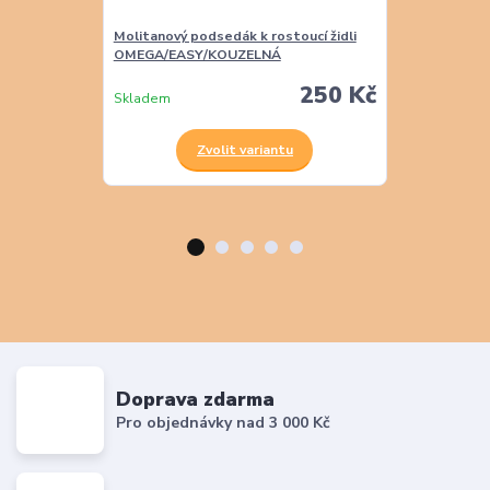
Molitanový podsedák k rostoucí židli
Molitanová opě
OMEGA/EASY/KOUZELNÁ
EASY
250 Kč
Skladem
Skladem
Zvolit variantu
Z
Doprava zdarma
Pro objednávky nad 3 000 Kč