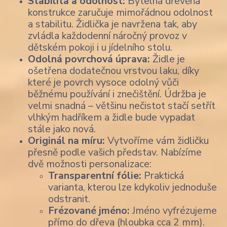
Stabilita a odolnost:
Bytelná dřevěná
konstrukce zaručuje mimořádnou odolnost
a stabilitu. Židlička je navržena tak, aby
zvládla každodenní náročný provoz v
dětském pokoji i u jídelního stolu.
Odolná povrchová úprava:
Židle je
ošetřena dodatečnou vrstvou laku, díky
které je povrch vysoce odolný vůči
běžnému používání i znečištění. Údržba je
velmi snadná – většinu nečistot stačí setřít
vlhkým hadříkem a židle bude vypadat
stále jako nová.
Originál na míru:
Vytvoříme vám židličku
přesně podle vašich představ. Nabízíme
dvě možnosti personalizace:
Transparentní fólie:
Praktická
varianta, kterou lze kdykoliv jednoduše
odstranit.
Frézované jméno:
Jméno vyfrézujeme
přímo do dřeva (hloubka cca 2 mm).