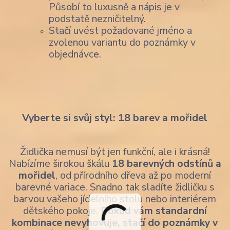
Působí to luxusně a nápis je v
podstatě nezničitelný.
Stačí uvést požadované jméno a
zvolenou variantu do poznámky v
objednávce.
Vyberte si svůj styl: 18 barev a mořidel
Židlička nemusí být jen funkční, ale i krásná!
Nabízíme širokou škálu
18 barevných odstínů a
mořidel
, od přírodního dřeva až po moderní
barevné variace. Snadno tak sladíte židličku s
barvou vašeho jídelního stolu nebo interiérem
dětského pokoje.
Pokud vám standardní
kombinace nevyhovuje, stačí do poznámky v