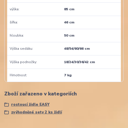
výška
85 cm
šířka
46 cm
hloubka
50 cm
Výška sedáku
48/54/60/66 cm
Výška podnožky
18/24/30/36/42 cm
Hmotnost
7 kg
Zboží zařazeno v kategoriích
rostoucí židle EASY
zvýhodněné sety 2 ks židlí