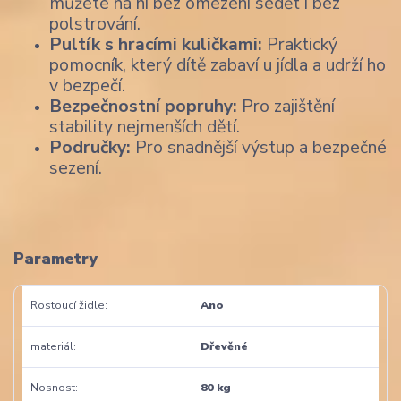
můžete na ní bez omezení sedět i bez
polstrování.
Pultík s hracími kuličkami:
Praktický
pomocník, který dítě zabaví u jídla a udrží ho
v bezpečí.
Bezpečnostní popruhy:
Pro zajištění
stability nejmenších dětí.
Područky:
Pro snadnější výstup a bezpečné
sezení.
Parametry
Rostoucí židle
Ano
materiál
Dřevěné
Nosnost
80 kg