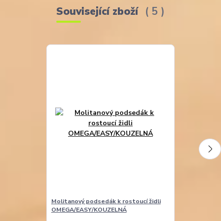
Související zboží
5
Molitanový podsedák k rostoucí židli
Molitanová opě
OMEGA/EASY/KOUZELNÁ
EASY