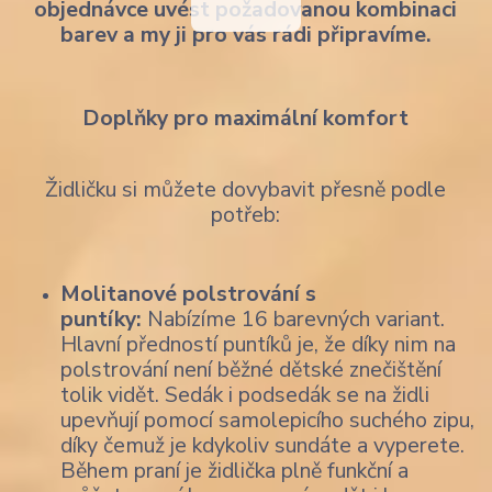
objednávce uvést požadovanou kombinaci
barev a my ji pro vás rádi připravíme.
Doplňky pro maximální komfort
Židličku si můžete dovybavit přesně podle
potřeb:
Molitanové polstrování s
puntíky:
Nabízíme 16 barevných variant.
Hlavní předností puntíků je, že díky nim na
polstrování není běžné dětské znečištění
tolik vidět. Sedák i podsedák se na židli
upevňují pomocí samolepicího suchého zipu,
díky čemuž je kdykoliv sundáte a vyperete.
Během praní je židlička plně funkční a