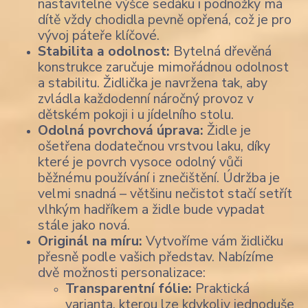
nastavitelné výšce sedáku i podnožky má
dítě vždy chodidla pevně opřená, což je pro
vývoj páteře klíčové.
Stabilita a odolnost:
Bytelná dřevěná
konstrukce zaručuje mimořádnou odolnost
a stabilitu. Židlička je navržena tak, aby
zvládla každodenní náročný provoz v
dětském pokoji i u jídelního stolu.
Odolná povrchová úprava:
Židle je
ošetřena dodatečnou vrstvou laku, díky
které je povrch vysoce odolný vůči
běžnému používání i znečištění. Údržba je
velmi snadná – většinu nečistot stačí setřít
vlhkým hadříkem a židle bude vypadat
stále jako nová.
Originál na míru:
Vytvoříme vám židličku
přesně podle vašich představ. Nabízíme
dvě možnosti personalizace:
Transparentní fólie:
Praktická
varianta, kterou lze kdykoliv jednoduše