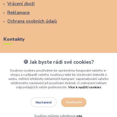
Vrácení zboží
Reklamace
Ochrana osobních údajů
Kontakty
Zákaznická podpora Lucas Wood Style
🍪 Jak byste rádi své cookies?
+420 774 291 043
Soubory cookies používáme ke správnému fungování našeho e-
shopu a v případě vašeho souhlasu také ke sledování statistik o
info@rostouci-zidle.cz
webu, měření efektivity reklamních kampaní, zapamatování vašeho
oblíbeného nastavení při používání stránek, či zobrazení reklam
odpovídajících vašim preferencím.
Více k využití cookies
Souhlasím
Nastavení
Lucas Wood Style
Souhlas můžete odmítnout
zde
.