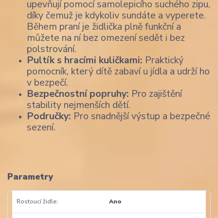
upevňují pomocí samolepicího suchého zipu,
díky čemuž je kdykoliv sundáte a vyperete.
Během praní je židlička plně funkční a
můžete na ní bez omezení sedět i bez
polstrování.
Pultík s hracími kuličkami:
Praktický
pomocník, který dítě zabaví u jídla a udrží ho
v bezpečí.
Bezpečnostní popruhy:
Pro zajištění
stability nejmenších dětí.
Područky:
Pro snadnější výstup a bezpečné
sezení.
Parametry
Rostoucí židle
Ano