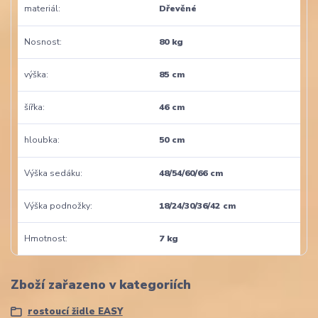
materiál
Dřevěné
Nosnost
80 kg
výška
85 cm
šířka
46 cm
hloubka
50 cm
Výška sedáku
48/54/60/66 cm
Výška podnožky
18/24/30/36/42 cm
Hmotnost
7 kg
Zboží zařazeno v kategoriích
rostoucí židle EASY