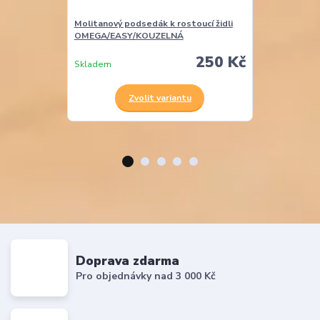
Molitanový podsedák k rostoucí židli
Molitanová opě
OMEGA/EASY/KOUZELNÁ
EASY
250 Kč
Skladem
Skladem
Zvolit variantu
Z
Doprava zdarma
Pro objednávky nad 3 000 Kč