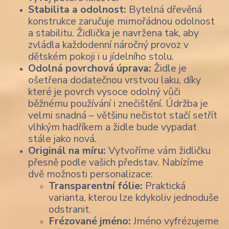
Stabilita a odolnost:
Bytelná dřevěná
konstrukce zaručuje mimořádnou odolnost
a stabilitu. Židlička je navržena tak, aby
zvládla každodenní náročný provoz v
dětském pokoji i u jídelního stolu.
Odolná povrchová úprava:
Židle je
ošetřena dodatečnou vrstvou laku, díky
které je povrch vysoce odolný vůči
běžnému používání i znečištění. Údržba je
velmi snadná – většinu nečistot stačí setřít
vlhkým hadříkem a židle bude vypadat
stále jako nová.
Originál na míru:
Vytvoříme vám židličku
přesně podle vašich představ. Nabízíme
dvě možnosti personalizace:
Transparentní fólie:
Praktická
varianta, kterou lze kdykoliv jednoduše
odstranit.
Frézované jméno:
Jméno vyfrézujeme