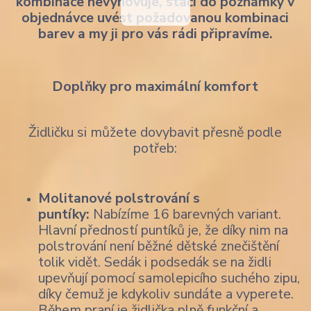
kombinace nevyhovuje, stačí do poznámky v
objednávce uvést požadovanou kombinaci
barev a my ji pro vás rádi připravíme.
Doplňky pro maximální komfort
Židličku si můžete dovybavit přesně podle
potřeb:
Molitanové polstrování s
puntíky:
Nabízíme 16 barevných variant.
Hlavní předností puntíků je, že díky nim na
polstrování není běžné dětské znečištění
tolik vidět. Sedák i podsedák se na židli
upevňují pomocí samolepicího suchého zipu,
díky čemuž je kdykoliv sundáte a vyperete.
Během praní je židlička plně funkční a