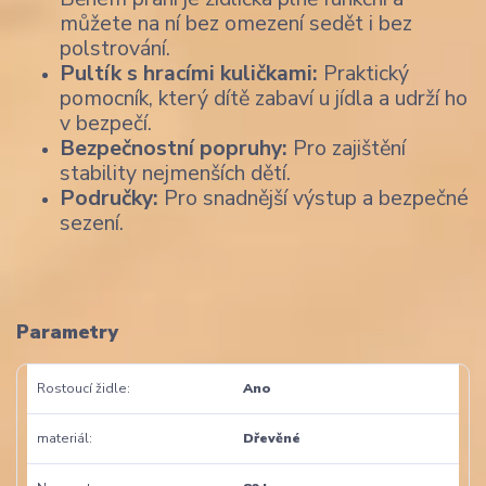
můžete na ní bez omezení sedět i bez
polstrování.
Pultík s hracími kuličkami:
Praktický
pomocník, který dítě zabaví u jídla a udrží ho
v bezpečí.
Bezpečnostní popruhy:
Pro zajištění
stability nejmenších dětí.
Područky:
Pro snadnější výstup a bezpečné
sezení.
Parametry
Rostoucí židle
Ano
materiál
Dřevěné