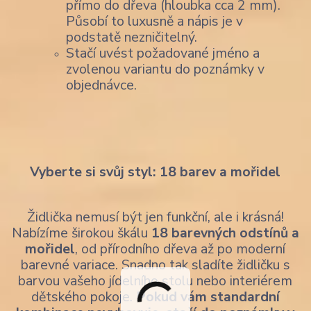
přímo do dřeva (hloubka cca 2 mm).
Působí to luxusně a nápis je v
podstatě nezničitelný.
Stačí uvést požadované jméno a
zvolenou variantu do poznámky v
objednávce.
Vyberte si svůj styl: 18 barev a mořidel
Židlička nemusí být jen funkční, ale i krásná!
Nabízíme širokou škálu
18 barevných odstínů a
mořidel
, od přírodního dřeva až po moderní
barevné variace. Snadno tak sladíte židličku s
barvou vašeho jídelního stolu nebo interiérem
dětského pokoje.
Pokud vám standardní