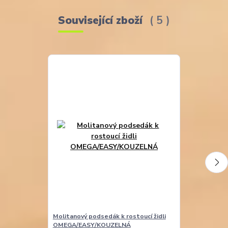
Související zboží
5
Molitanový podsedák k rostoucí židli
Molitanová opě
OMEGA/EASY/KOUZELNÁ
EASY