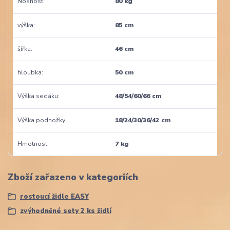
Nosnost
80 kg
výška
85 cm
šířka
46 cm
hloubka
50 cm
Výška sedáku
48/54/60/66 cm
Výška podnožky
18/24/30/36/42 cm
Hmotnost
7 kg
Zboží zařazeno v kategoriích
rostoucí židle EASY
zvýhodněné sety 2 ks židlí