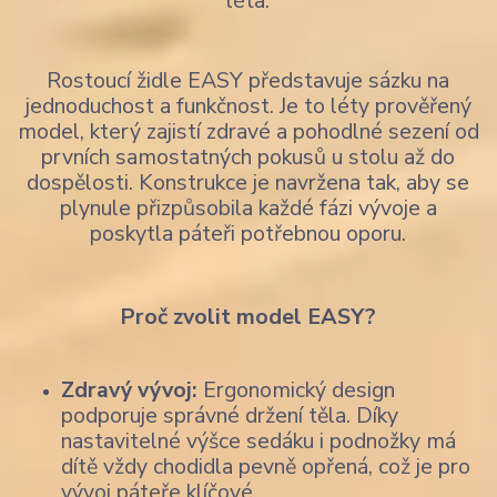
léta.
Rostoucí židle EASY představuje sázku na
jednoduchost a funkčnost. Je to léty prověřený
model, který zajistí zdravé a pohodlné sezení od
prvních samostatných pokusů u stolu až do
dospělosti. Konstrukce je navržena tak, aby se
plynule přizpůsobila každé fázi vývoje a
poskytla páteři potřebnou oporu.
Proč zvolit model EASY?
Zdravý vývoj:
Ergonomický design
podporuje správné držení těla. Díky
nastavitelné výšce sedáku i podnožky má
dítě vždy chodidla pevně opřená, což je pro
vývoj páteře klíčové.