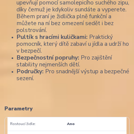
upevňují pomocí samolepicího suchého zipu,
díky čemuž je kdykoliv sundáte a vyperete.
Během praní je židlička plně funkční a
můžete na ní bez omezení sedět i bez
polstrování.
Pultík s hracími kuličkami:
Praktický
pomocník, který dítě zabaví u jídla a udrží ho
v bezpečí.
Bezpečnostní popruhy:
Pro zajištění
stability nejmenších dětí.
Područky:
Pro snadnější výstup a bezpečné
sezení.
Parametry
Rostoucí židle
Ano