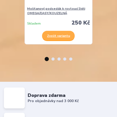
Molitanový podsedák k rostoucí židli
Molitanová opě
OMEGA/EASY/KOUZELNÁ
EASY
250 Kč
Skladem
Skladem
Zvolit variantu
Z
Doprava zdarma
Pro objednávky nad 3 000 Kč