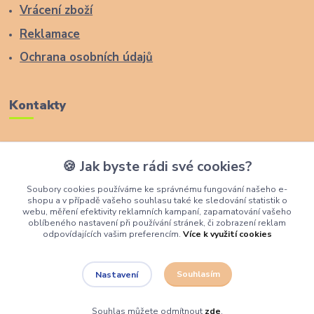
Vrácení zboží
Reklamace
Ochrana osobních údajů
Kontakty
Zákaznická podpora Lucas Wood Style
🍪 Jak byste rádi své cookies?
+420 774 291 043
Soubory cookies používáme ke správnému fungování našeho e-
shopu a v případě vašeho souhlasu také ke sledování statistik o
info@rostouci-zidle.cz
webu, měření efektivity reklamních kampaní, zapamatování vašeho
oblíbeného nastavení při používání stránek, či zobrazení reklam
odpovídajících vašim preferencím.
Více k využití cookies
Souhlasím
Nastavení
Lucas Wood Style
Souhlas můžete odmítnout
zde
.