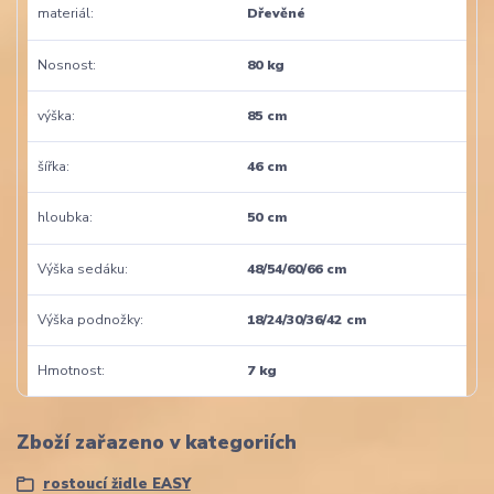
materiál
Dřevěné
Nosnost
80 kg
výška
85 cm
šířka
46 cm
hloubka
50 cm
Výška sedáku
48/54/60/66 cm
Výška podnožky
18/24/30/36/42 cm
Hmotnost
7 kg
Zboží zařazeno v kategoriích
rostoucí židle EASY