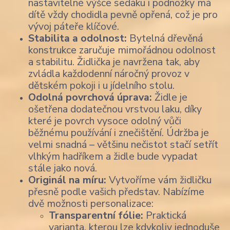
nastavitelné výšce sedáku i podnožky má
dítě vždy chodidla pevně opřená, což je pro
vývoj páteře klíčové.
Stabilita a odolnost:
Bytelná dřevěná
konstrukce zaručuje mimořádnou odolnost
a stabilitu. Židlička je navržena tak, aby
zvládla každodenní náročný provoz v
dětském pokoji i u jídelního stolu.
Odolná povrchová úprava:
Židle je
ošetřena dodatečnou vrstvou laku, díky
které je povrch vysoce odolný vůči
běžnému používání i znečištění. Údržba je
velmi snadná – většinu nečistot stačí setřít
vlhkým hadříkem a židle bude vypadat
stále jako nová.
Originál na míru:
Vytvoříme vám židličku
přesně podle vašich představ. Nabízíme
dvě možnosti personalizace:
Transparentní fólie:
Praktická
varianta, kterou lze kdykoliv jednoduše