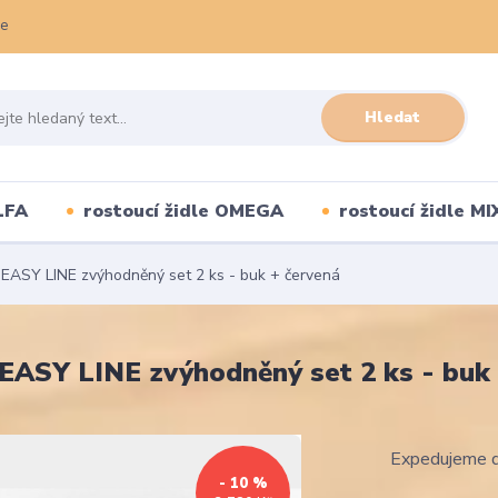
ce
Hledat
LFA
rostoucí židle OMEGA
rostoucí židle MI
 EASY LINE zvýhodněný set 2 ks - buk + červená
 EASY LINE zvýhodněný set 2 ks - buk
Expedujeme d
- 10 %