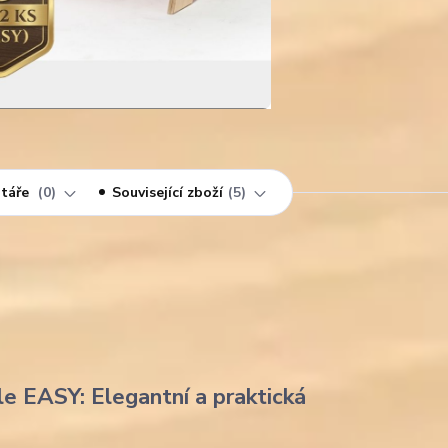
táře
0
Související zboží
5
le EASY: Elegantní a praktická