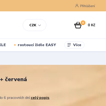
Přihlášení
0
0 Kč
CZK
Více
XLE
rostoucí židle EASY
 + červená
o 6 pracovních dní
celý popis