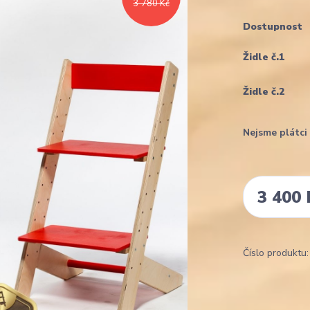
3 780 Kč
Dostupnost
Židle č.1
Židle č.2
Nejsme plátc
3 400 
Číslo produktu: