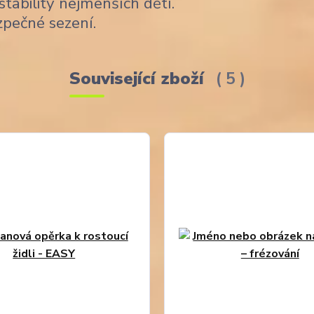
stability nejmenších dětí.
zpečné sezení.
Související zboží
5