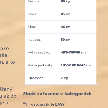
Nosnost
80 kg
výška
85 cm
šířka
46 cm
hloubka
50 cm
také
Výška sedáku
48/54/60/66 cm
naše
m, a to
Výška podnožky
18/24/30/36/42 cm
Hmotnost
7 kg
věřený
Zboží zařazeno v kategoriích
u až do
je a
rostoucí židle EASY