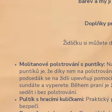
barev a my ji
Doplňky p
Židličku si můžete 
Molitanové polstrování s puntíky:
Na
puntíků je, že díky nim na polstrován
podsedák se na židli upevňují pomocí
sundáte a vyperete. Během praní je 
sedět i bez polstrování.
Pultík s hracími kuličkami:
Praktický p
bezpečí.