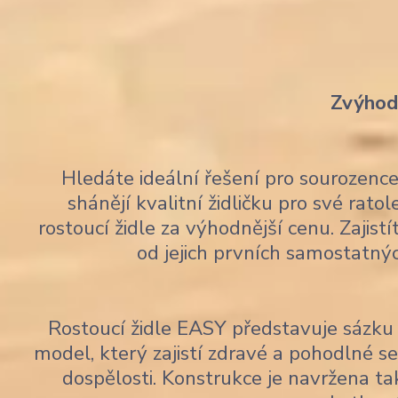
Zvýhodn
Hledáte ideální řešení pro sourozen
shánějí kvalitní židličku pro své rato
rostoucí židle za výhodnější cenu. Zajis
od jejich prvních samostatný
Rostoucí židle EASY představuje sázku 
model, který zajistí zdravé a pohodlné 
dospělosti. Konstrukce je navržena tak