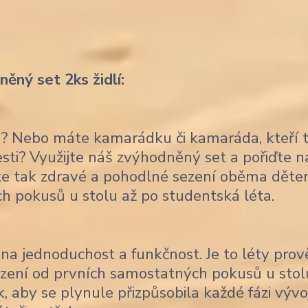
ěný set 2ks židlí:
ce? Nebo máte kamarádku či kamaráda, kteří 
lesti? Využijte náš zvýhodněný set a pořiďte 
títe tak zdravé a pohodlné sezení oběma děte
ch pokusů u stolu až po studentská léta.
na jednoduchost a funkčnost. Je to léty pro
sezení od prvních samostatných pokusů u stol
, aby se plynule přizpůsobila každé fázi vývo