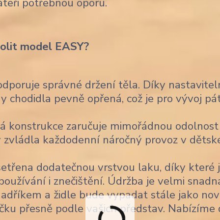
áteři potřebnou oporu.
volit model EASY?
poruje správné držení těla. Díky nastavitel
 chodidla pevně opřená, což je pro vývoj pá
á konstrukce zaručuje mimořádnou odolnost
 aby zvládla každodenní náročný provoz v děts
šetřena dodatečnou vrstvou laku, díky které 
užívání i znečištění. Údržba je velmi snadn
 hadříkem a židle bude vypadat stále jako nov
čku přesně podle vašich představ. Nabízíme