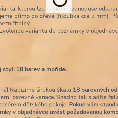
ianta, kterou lze kdykoliv jednoduše odstran
jeme přímo do dřeva (hloubka cca 2 mm). Pů
nezničitelný.
 zvolenou variantu do poznámky v objednávc
j styl: 18 barev a mořidel
ásná! Nabízíme širokou škálu
18 barevných od
erní barevné variace. Snadno tak sladíte židl
nteriérem dětského pokoje.
Pokud vám standa
ámky v objednávce uvést požadovanou komb