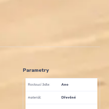
Parametry
Rostoucí židle
Ano
materiál
Dřevěné