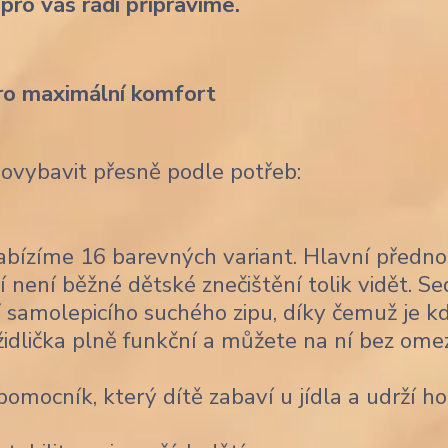
 pro vás rádi připravíme.
ro maximální komfort
dovybavit přesně podle potřeb:
bízíme 16 barevných variant. Hlavní předno
í není běžné dětské znečištění tolik vidět. Se
 samolepicího suchého zipu, díky čemuž je k
židlička plně funkční a můžete na ní bez ome
omocník, který dítě zabaví u jídla a udrží ho