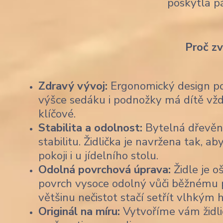
poskytla p
Proč z
Zdravý vývoj:
Ergonomický design pod
výšce sedáku i podnožky má dítě vždy
klíčové.
Stabilita a odolnost:
Bytelná dřevěn
stabilitu. Židlička je navržena tak,
pokoji i u jídelního stolu.
Odolná povrchová úprava:
Židle je o
povrch vysoce odolný vůči běžnému po
většinu nečistot stačí setřít vlhkým
Originál na míru:
Vytvoříme vám židli