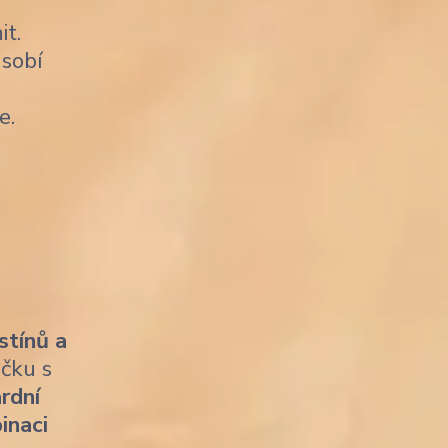
it.
sobí
e.
stínů a
ičku s
rdní
inaci