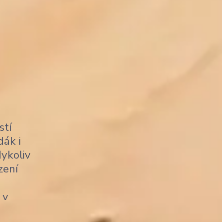
stí
dák i
dykoliv
zení
 v