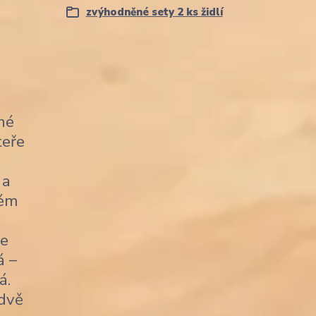
zvýhodněné sety 2 ks židlí
né
teře
 a
kém
je
á –
á.
 dvě