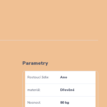
Parametry
Rostoucí židle
Ano
materiál
Dřevěné
Nosnost
80 kg