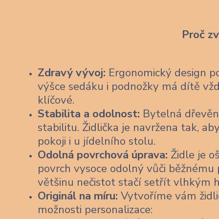
Proč z
Zdravý vývoj:
Ergonomický design pod
výšce sedáku i podnožky má dítě vždy
klíčové.
Stabilita a odolnost:
Bytelná dřevěn
stabilitu. Židlička je navržena tak,
pokoji i u jídelního stolu.
Odolná povrchová úprava:
Židle je o
povrch vysoce odolný vůči běžnému po
většinu nečistot stačí setřít vlhkým
Originál na míru:
Vytvoříme vám židli
možnosti personalizace: