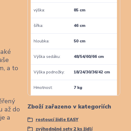
výška
85 cm
šířka
46 cm
hloubka
50 cm
také
Výška sedáku
48/54/60/66 cm
naše
m, a to
Výška podnožky
18/24/30/36/42 cm
Hmotnost
7 kg
věřený
Zboží zařazeno v kategoriích
u až do
je a
rostoucí židle EASY
zvýhodněné sety 2 ks židlí