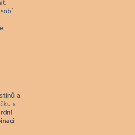
it.
sobí
e.
stínů a
ičku s
rdní
inaci