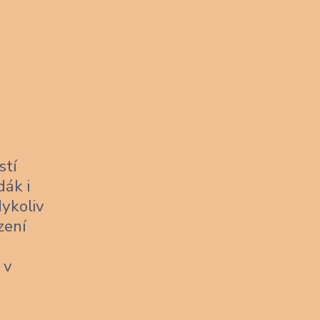
stí
dák i
dykoliv
zení
 v