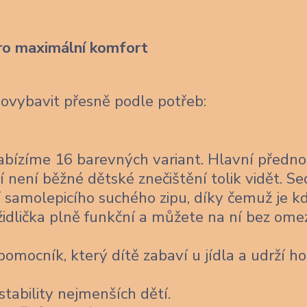
ro maximální komfort
dovybavit přesně podle potřeb:
bízíme 16 barevných variant. Hlavní předno
í není běžné dětské znečištění tolik vidět. Se
 samolepicího suchého zipu, díky čemuž je k
židlička plně funkční a můžete na ní bez ome
omocník, který dítě zabaví u jídla a udrží ho
stability nejmenších dětí.