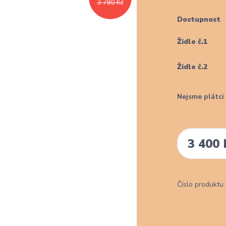
3 780 Kč
Dostupnost
Židle č.1
Židle č.2
Nejsme plátc
3 400 
Číslo produktu: