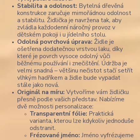
Stabilita a odolnost:
Bytelná dřevěná
konstrukce zaručuje mimořádnou odolnost
a stabilitu. Židlička je navržena tak, aby
zvládla každodenní náročný provoz v
dětském pokoji i u jídelního stolu.
Odolná povrchová úprava:
Židle je
ošetřena dodatečnou vrstvou laku, díky
které je povrch vysoce odolný vůči
běžnému používání i znečištění. Údržba je
velmi snadná – většinu nečistot stačí setřít
vlhkým hadříkem a židle bude vypadat
stále jako nová.
Originál na míru:
Vytvoříme vám židličku
přesně podle vašich představ. Nabízíme
dvě možnosti personalizace:
Transparentní fólie:
Praktická
varianta, kterou lze kdykoliv jednoduše
odstranit.
Frézované jméno:
Jméno vyfrézujeme