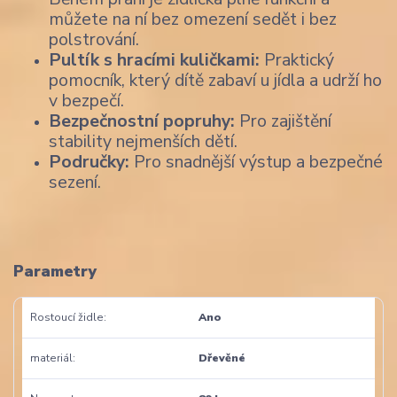
můžete na ní bez omezení sedět i bez
polstrování.
Pultík s hracími kuličkami:
Praktický
pomocník, který dítě zabaví u jídla a udrží ho
v bezpečí.
Bezpečnostní popruhy:
Pro zajištění
stability nejmenších dětí.
Područky:
Pro snadnější výstup a bezpečné
sezení.
Parametry
Rostoucí židle
Ano
materiál
Dřevěné