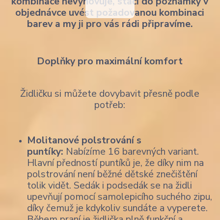
kombinace nevyhovuje, stačí do poznámky v
objednávce uvést požadovanou kombinaci
barev a my ji pro vás rádi připravíme.
Doplňky pro maximální komfort
Židličku si můžete dovybavit přesně podle
potřeb:
Molitanové polstrování s
puntíky:
Nabízíme 16 barevných variant.
Hlavní předností puntíků je, že díky nim na
polstrování není běžné dětské znečištění
tolik vidět. Sedák i podsedák se na židli
upevňují pomocí samolepicího suchého zipu,
díky čemuž je kdykoliv sundáte a vyperete.
Během praní je židlička plně funkční a