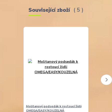
Související zboží
5
Molitanový podsedák k rostoucí židli
Molitanová opě
OMEGA/EASY/KOUZELNÁ
EASY