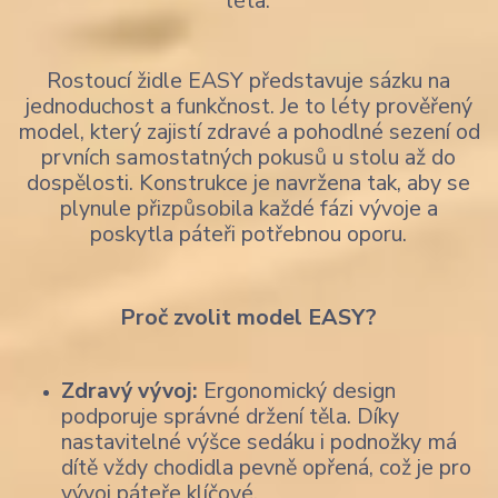
léta.
Rostoucí židle EASY představuje sázku na
jednoduchost a funkčnost. Je to léty prověřený
model, který zajistí zdravé a pohodlné sezení od
prvních samostatných pokusů u stolu až do
dospělosti. Konstrukce je navržena tak, aby se
plynule přizpůsobila každé fázi vývoje a
poskytla páteři potřebnou oporu.
Proč zvolit model EASY?
Zdravý vývoj:
Ergonomický design
podporuje správné držení těla. Díky
nastavitelné výšce sedáku i podnožky má
dítě vždy chodidla pevně opřená, což je pro
vývoj páteře klíčové.