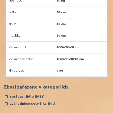
Nosnost
80 kg
výška
85 cm
šířka
46 cm
hloubka
50 cm
Výška sedáku
48/54/60/66 cm
Výška podnožky
18/24/30/36/42 cm
Hmotnost
7 kg
Zboží zařazeno v kategoriích
rostoucí židle EASY
zvýhodněné sety 2 ks židlí