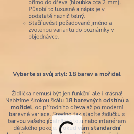
přímo do dřeva (hloubka cca 2 mm).
Působí to luxusně a nápis je v
podstatě nezničitelný.
Stačí uvést požadované jméno a
zvolenou variantu do poznámky v
objednávce.
Vyberte si svůj styl: 18 barev a mořidel
Židlička nemusí být jen funkční, ale i krásná!
Nabízíme širokou škálu
18 barevných odstínů a
mořidel
, od přírodního dřeva až po moderní
barevné variace. Snadno tak sladíte židličku s
barvou vašeho jídelního stolu nebo interiérem
dětského pokoje.
Pokud vám standardní