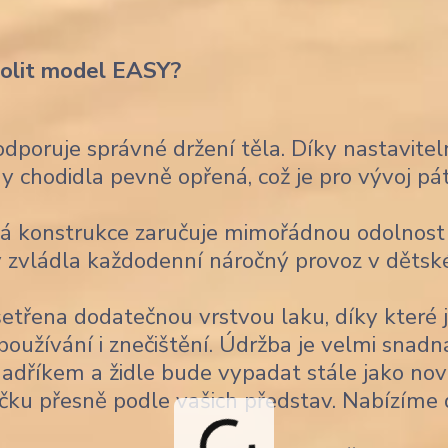
volit model EASY?
poruje správné držení těla. Díky nastavitel
 chodidla pevně opřená, což je pro vývoj pá
á konstrukce zaručuje mimořádnou odolnost
 aby zvládla každodenní náročný provoz v děts
šetřena dodatečnou vrstvou laku, díky které 
užívání i znečištění. Údržba je velmi snadn
 hadříkem a židle bude vypadat stále jako nov
čku přesně podle vašich představ. Nabízíme