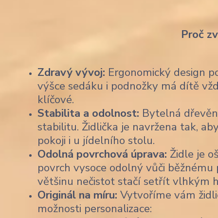
Proč z
Zdravý vývoj:
Ergonomický design pod
výšce sedáku i podnožky má dítě vždy
klíčové.
Stabilita a odolnost:
Bytelná dřevěn
stabilitu. Židlička je navržena tak,
pokoji i u jídelního stolu.
Odolná povrchová úprava:
Židle je o
povrch vysoce odolný vůči běžnému po
většinu nečistot stačí setřít vlhkým
Originál na míru:
Vytvoříme vám židli
možnosti personalizace: