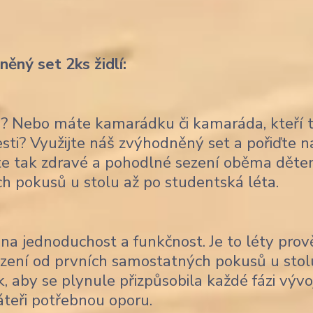
ěný set 2ks židlí:
ce? Nebo máte kamarádku či kamaráda, kteří 
lesti? Využijte náš zvýhodněný set a pořiďte 
títe tak zdravé a pohodlné sezení oběma děte
ch pokusů u stolu až po studentská léta.
na jednoduchost a funkčnost. Je to léty pro
sezení od prvních samostatných pokusů u stol
, aby se plynule přizpůsobila každé fázi vývo
áteři potřebnou oporu.