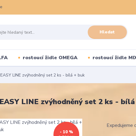
ce
Hledat
LFA
rostoucí židle OMEGA
rostoucí židle MI
 EASY LINE zvýhodněný set 2 ks - bílá + buk
 EASY LINE zvýhodněný set 2 ks - bílá
Expedujeme d
- 10 %