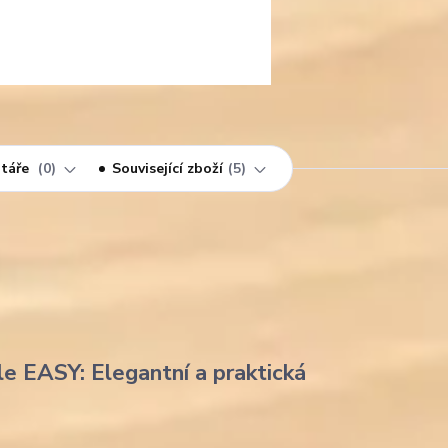
táře
0
Související zboží
5
le EASY: Elegantní a praktická