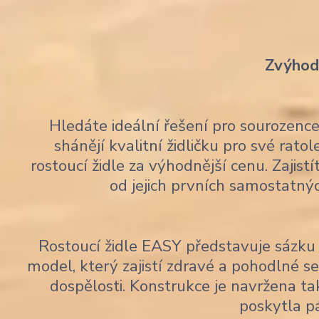
Zvýhodn
Hledáte ideální řešení pro sourozen
shánějí kvalitní židličku pro své rato
rostoucí židle za výhodnější cenu. Zajis
od jejich prvních samostatný
Rostoucí židle EASY představuje sázku 
model, který zajistí zdravé a pohodlné 
dospělosti. Konstrukce je navržena tak
poskytla p