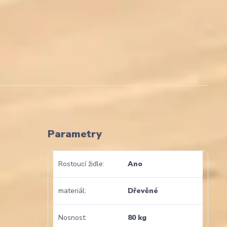
Parametry
Rostoucí židle
Ano
materiál
Dřevěné
Nosnost
80 kg