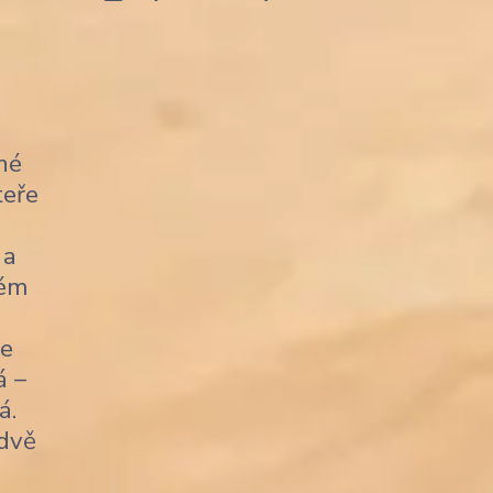
né
teře
 a
kém
je
á –
á.
 dvě