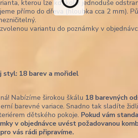
ianta, kterou lze kdykoliv jednoduše odstran
jeme přímo do dřeva (hloubka cca 2 mm). Pů
nezničitelný.
 zvolenou variantu do poznámky v objednávc
j styl: 18 barev a mořidel
ásná! Nabízíme širokou škálu
18 barevných od
erní barevné variace. Snadno tak sladíte židl
nteriérem dětského pokoje.
Pokud vám standa
ámky v objednávce uvést požadovanou komb
 pro vás rádi připravíme.