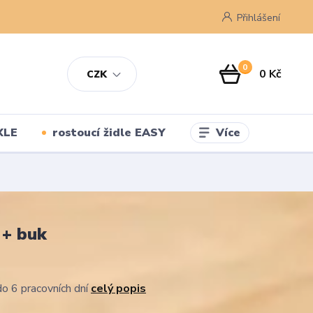
Přihlášení
0
0 Kč
CZK
Více
XLE
rostoucí židle EASY
 + buk
o 6 pracovních dní
celý popis