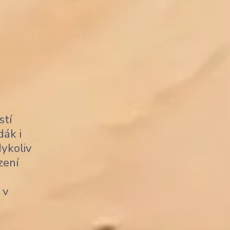
stí
dák i
dykoliv
zení
 v