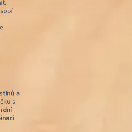
it.
sobí
e.
stínů a
ičku s
rdní
inaci