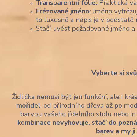
Transparentní fólie:
Praktická var
Frézované jméno:
Jméno vyfrézu
to luxusně a nápis je v podstatě 
Stačí uvést požadované jméno a
Vyberte si svů
Židlička nemusí být jen funkční, ale i kr
mořidel
, od přírodního dřeva až po mod
barvou vašeho jídelního stolu nebo i
kombinace nevyhovuje, stačí do pozn
barev a my ji