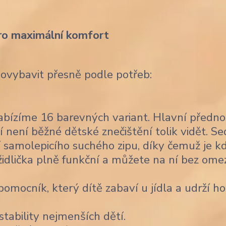
ro maximální komfort
dovybavit přesně podle potřeb:
bízíme 16 barevných variant. Hlavní předno
í není běžné dětské znečištění tolik vidět. Se
 samolepicího suchého zipu, díky čemuž je k
židlička plně funkční a můžete na ní bez ome
omocník, který dítě zabaví u jídla a udrží ho
stability nejmenších dětí.