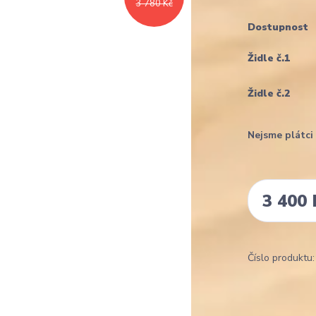
3 780 Kč
Dostupnost
Židle č.1
Židle č.2
Nejsme plátc
3 400 
Číslo produktu: