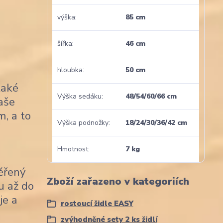
výška
85 cm
šířka
46 cm
hloubka
50 cm
také
Výška sedáku
48/54/60/66 cm
naše
m, a to
Výška podnožky
18/24/30/36/42 cm
Hmotnost
7 kg
věřený
Zboží zařazeno v kategoriích
u až do
je a
rostoucí židle EASY
zvýhodněné sety 2 ks židlí