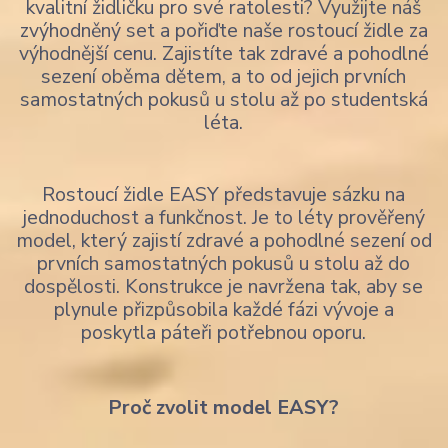
kvalitní židličku pro své ratolesti? Využijte náš
zvýhodněný set a pořiďte naše rostoucí židle za
výhodnější cenu. Zajistíte tak zdravé a pohodlné
sezení oběma dětem, a to od jejich prvních
samostatných pokusů u stolu až po studentská
léta.
Rostoucí židle EASY představuje sázku na
jednoduchost a funkčnost. Je to léty prověřený
model, který zajistí zdravé a pohodlné sezení od
prvních samostatných pokusů u stolu až do
dospělosti. Konstrukce je navržena tak, aby se
plynule přizpůsobila každé fázi vývoje a
poskytla páteři potřebnou oporu.
Proč zvolit model EASY?