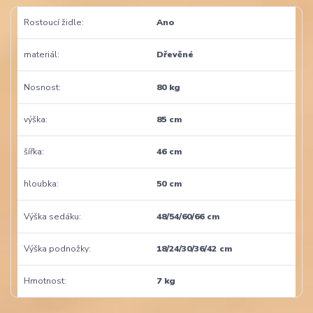
Rostoucí židle
Ano
materiál
Dřevěné
Nosnost
80 kg
výška
85 cm
šířka
46 cm
hloubka
50 cm
Výška sedáku
48/54/60/66 cm
Výška podnožky
18/24/30/36/42 cm
Hmotnost
7 kg