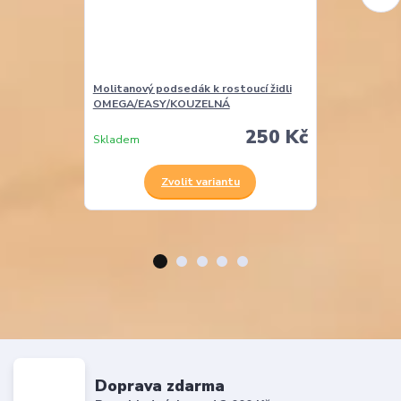
Molitanový podsedák k rostoucí židli
Molitanová opě
OMEGA/EASY/KOUZELNÁ
EASY
250 Kč
Skladem
Skladem
Zvolit variantu
Z
Doprava zdarma