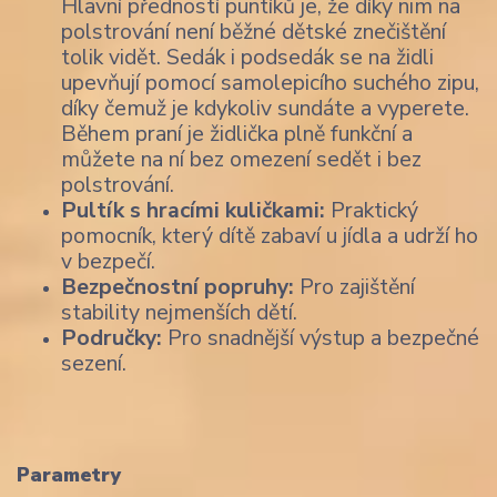
Hlavní předností puntíků je, že díky nim na
polstrování není běžné dětské znečištění
tolik vidět. Sedák i podsedák se na židli
upevňují pomocí samolepicího suchého zipu,
díky čemuž je kdykoliv sundáte a vyperete.
Během praní je židlička plně funkční a
můžete na ní bez omezení sedět i bez
polstrování.
Pultík s hracími kuličkami:
Praktický
pomocník, který dítě zabaví u jídla a udrží ho
v bezpečí.
Bezpečnostní popruhy:
Pro zajištění
stability nejmenších dětí.
Područky:
Pro snadnější výstup a bezpečné
sezení.
Parametry