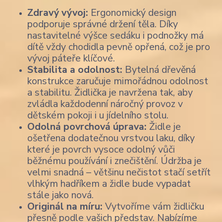
Zdravý vývoj:
Ergonomický design
podporuje správné držení těla. Díky
nastavitelné výšce sedáku i podnožky má
dítě vždy chodidla pevně opřená, což je pro
vývoj páteře klíčové.
Stabilita a odolnost:
Bytelná dřevěná
konstrukce zaručuje mimořádnou odolnost
a stabilitu. Židlička je navržena tak, aby
zvládla každodenní náročný provoz v
dětském pokoji i u jídelního stolu.
Odolná povrchová úprava:
Židle je
ošetřena dodatečnou vrstvou laku, díky
které je povrch vysoce odolný vůči
běžnému používání i znečištění. Údržba je
velmi snadná – většinu nečistot stačí setřít
vlhkým hadříkem a židle bude vypadat
stále jako nová.
Originál na míru:
Vytvoříme vám židličku
přesně podle vašich představ. Nabízíme