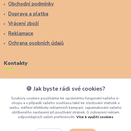
Obchodní podmínky
Doprava a platba
Vrácení zboží
Reklamace
Ochrana osobních údajů
Kontakty
Zákaznická podpora Lucas Wood Style
🍪 Jak byste rádi své cookies?
+420 774 291 043
Soubory cookies používáme ke správnému fungování našeho e-
shopu a v případě vašeho souhlasu také ke sledování statistik o
info@rostouci-zidle.cz
webu, měření efektivity reklamních kampaní, zapamatování vašeho
oblíbeného nastavení při používání stránek, či zobrazení reklam
odpovídajících vašim preferencím.
Více k využití cookies