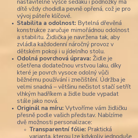
nastavitelné výšce sedáku i podnožky má
dítě vždy chodidla pevně opřená, což je pro
vývoj páteře klíčové.
Stabilita a odolnost:
Bytelná dřevěná
konstrukce zaručuje mimořádnou odolnost
a stabilitu. Židlička je navržena tak, aby
zvládla každodenní náročný provoz v
dětském pokoji i u jídelního stolu.
Odolná povrchová úprava:
Židle je
ošetřena dodatečnou vrstvou laku, díky
které je povrch vysoce odolný vůči
běžnému používání i znečištění. Údržba je
velmi snadná – většinu nečistot stačí setřít
vlhkým hadříkem a židle bude vypadat
stále jako nová.
Originál na míru:
Vytvoříme vám židličku
přesně podle vašich představ. Nabízíme
dvě možnosti personalizace:
Transparentní fólie:
Praktická
varianta, kterou lze kdykoliv jednoduše