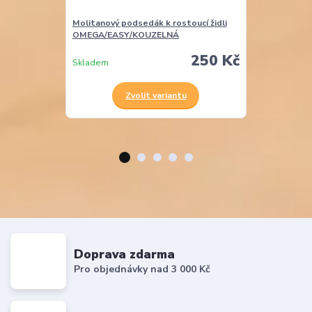
Molitanový podsedák k rostoucí židli
Molitanová opě
OMEGA/EASY/KOUZELNÁ
EASY
250 Kč
Skladem
Skladem
Zvolit variantu
Z
Doprava zdarma
Pro objednávky nad 3 000 Kč