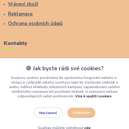
Vrácení zboží
Reklamace
Ochrana osobních údajů
Kontakty
Zákaznická podpora Lucas Wood Style
🍪 Jak byste rádi své cookies?
+420 774 291 043
Soubory cookies používáme ke správnému fungování našeho e-
shopu a v případě vašeho souhlasu také ke sledování statistik o
info@rostouci-zidle.cz
webu, měření efektivity reklamních kampaní, zapamatování vašeho
oblíbeného nastavení při používání stránek, či zobrazení reklam
odpovídajících vašim preferencím.
Více k využití cookies
Souhlasím
Nastavení
Lucas Wood Style
Souhlas můžete odmítnout
zde
.