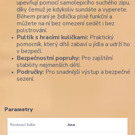
upevňují pomocí samolepicího suchého zipu,
díky čemuž je kdykoliv sundáte a vyperete.
Během praní je židlička plně funkční a
můžete na ní bez omezení sedět i bez
polstrování.
Pultík s hracími kuličkami:
Praktický
pomocník, který dítě zabaví u jídla a udrží ho
v bezpečí.
Bezpečnostní popruhy:
Pro zajištění
stability nejmenších dětí.
Područky:
Pro snadnější výstup a bezpečné
sezení.
Parametry
Rostoucí židle
Ano