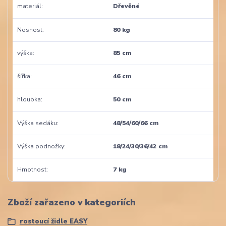
materiál
Dřevěné
Nosnost
80 kg
výška
85 cm
šířka
46 cm
hloubka
50 cm
Výška sedáku
48/54/60/66 cm
Výška podnožky
18/24/30/36/42 cm
Hmotnost
7 kg
Zboží zařazeno v kategoriích
rostoucí židle EASY