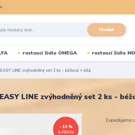
ce
Hledat
LFA
rostoucí židle OMEGA
rostoucí židle MI
 EASY LINE zvýhodněný set 2 ks - béžová + bílá
 EASY LINE zvýhodněný set 2 ks - béžo
Expedujeme d
- 10 %
3 780 Kč