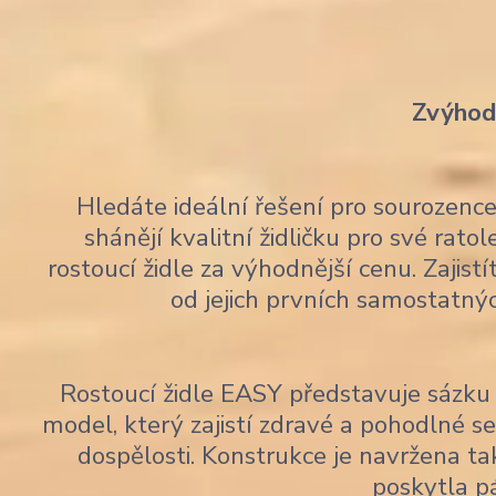
Zvýhodn
Hledáte ideální řešení pro sourozen
shánějí kvalitní židličku pro své rato
rostoucí židle za výhodnější cenu. Zajis
od jejich prvních samostatný
Rostoucí židle EASY představuje sázku 
model, který zajistí zdravé a pohodlné 
dospělosti. Konstrukce je navržena tak
poskytla p