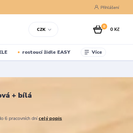
Přihlášení
0
0 Kč
CZK
Více
XLE
rostoucí židle EASY
vá + bílá
o 6 pracovních dní
celý popis