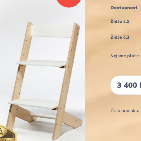
Dostupnost
Židle č.1
Židle č.2
Nejsme plátc
3 400 
Číslo produktu: