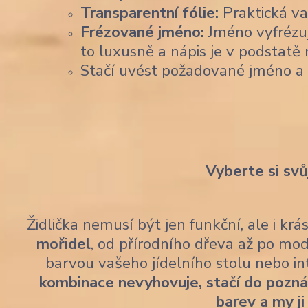
Transparentní fólie:
Praktická var
Frézované jméno:
Jméno vyfrézu
to luxusně a nápis je v podstatě 
Stačí uvést požadované jméno a
Vyberte si svů
Židlička nemusí být jen funkční, ale i kr
mořidel
, od přírodního dřeva až po mod
barvou vašeho jídelního stolu nebo i
kombinace nevyhovuje, stačí do pozn
barev a my ji