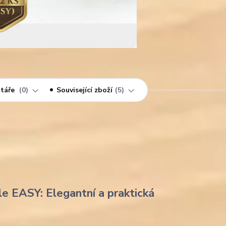
táře
0
Související zboží
5
le EASY: Elegantní a praktická