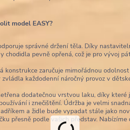
volit model EASY?
poruje správné držení těla. Díky nastavitel
 chodidla pevně opřená, což je pro vývoj pá
á konstrukce zaručuje mimořádnou odolnost
 aby zvládla každodenní náročný provoz v děts
šetřena dodatečnou vrstvou laku, díky které 
užívání i znečištění. Údržba je velmi snadn
 hadříkem a židle bude vypadat stále jako nov
čku přesně podle vašich představ. Nabízíme