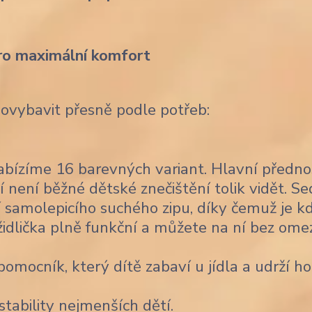
ro maximální komfort
dovybavit přesně podle potřeb:
bízíme 16 barevných variant. Hlavní předno
í není běžné dětské znečištění tolik vidět. Se
 samolepicího suchého zipu, díky čemuž je k
židlička plně funkční a můžete na ní bez ome
omocník, který dítě zabaví u jídla a udrží ho
stability nejmenších dětí.