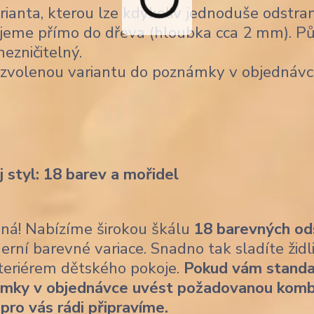
ianta, kterou lze kdykoliv jednoduše odstran
jeme přímo do dřeva (hloubka cca 2 mm). Pů
nezničitelný.
 zvolenou variantu do poznámky v objednávc
j styl: 18 barev a mořidel
ásná! Nabízíme širokou škálu
18 barevných od
erní barevné variace. Snadno tak sladíte židl
nteriérem dětského pokoje.
Pokud vám standa
ámky v objednávce uvést požadovanou komb
 pro vás rádi připravíme.