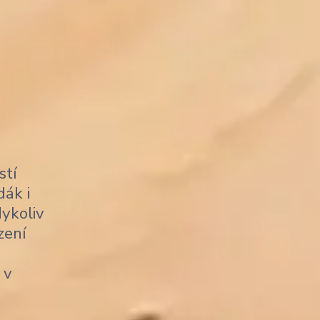
stí
dák i
dykoliv
zení
 v