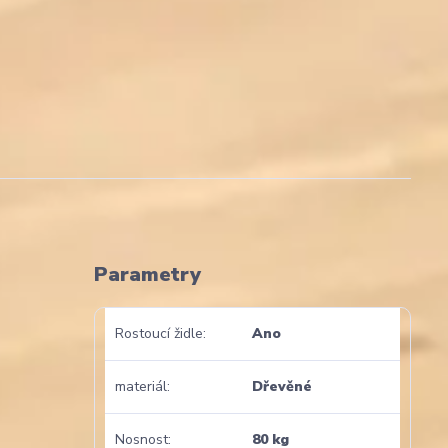
Parametry
Rostoucí židle
Ano
materiál
Dřevěné
Nosnost
80 kg