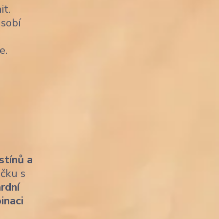
it.
sobí
e.
stínů a
ičku s
rdní
inaci