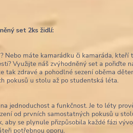
ěný set 2ks židlí:
ce? Nebo máte kamarádku či kamaráda, kteří 
lesti? Využijte náš zvýhodněný set a pořiďte 
títe tak zdravé a pohodlné sezení oběma děte
ch pokusů u stolu až po studentská léta.
na jednoduchost a funkčnost. Je to léty pro
sezení od prvních samostatných pokusů u stol
, aby se plynule přizpůsobila každé fázi vývo
áteři potřebnou oporu.