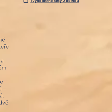
zvýhodněné sety 2 ks židlí
né
teře
 a
kém
je
á –
á.
 dvě