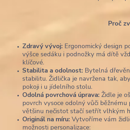
Proč z
Zdravý vývoj:
Ergonomický design pod
výšce sedáku i podnožky má dítě vždy
klíčové.
Stabilita a odolnost:
Bytelná dřevěn
stabilitu. Židlička je navržena tak,
pokoji i u jídelního stolu.
Odolná povrchová úprava:
Židle je o
povrch vysoce odolný vůči běžnému po
většinu nečistot stačí setřít vlhkým
Originál na míru:
Vytvoříme vám židli
možnosti personalizace: