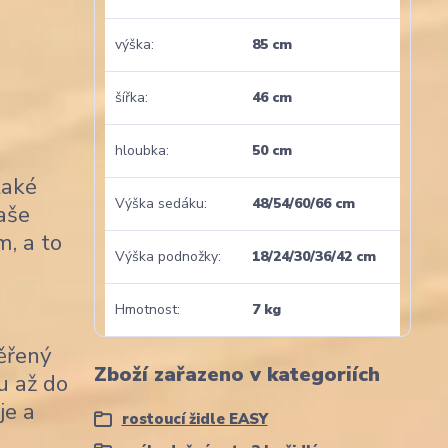
výška
85 cm
šířka
46 cm
hloubka
50 cm
také
Výška sedáku
48/54/60/66 cm
naše
m, a to
Výška podnožky
18/24/30/36/42 cm
Hmotnost
7 kg
věřený
Zboží zařazeno v kategoriích
u až do
je a
rostoucí židle EASY