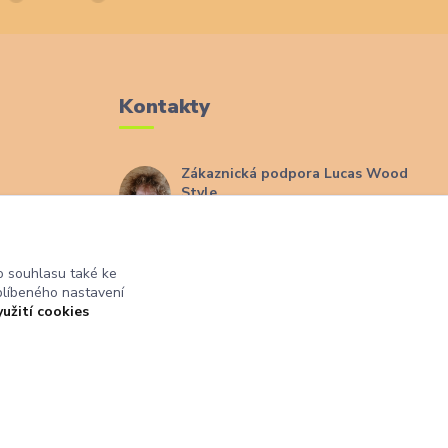
Kontakty
Zákaznická podpora Lucas Wood
Style
+420 774 291 043
ajů
info@rostouci-zidle.cz
 souhlasu také ke
blíbeného nastavení
yužití cookies
Vytvořeno na
Eshop-rychle.cz