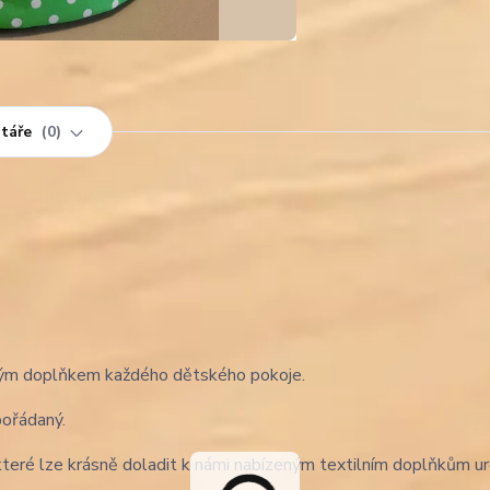
táře
0
ickým doplňkem každého dětského pokoje.
pořádaný.
které lze krásně doladit k námi nabízeným textilním doplňkům u