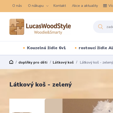
O nás
O nákupu
Kontakt
Akce a aktuality
Ví
Kouzelná židle 6v1
rostoucí židle A
doplňky pro děti
Látkový koš
Látkový koš - zelený
Látkový koš - zelený