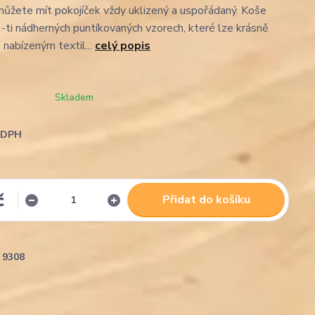
ůžete mít pokojíček vždy uklizený a uspořádaný. Koše
-ti nádherných puntíkovaných vzorech, které lze krásně
 nabízeným textil...
celý popis
Skladem
i DPH
č
Přidat do košíku
9308