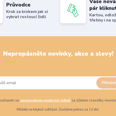
Vaše nová
Průvodce
pár kliknu
Krok za krokem jak si
Kartou, odlo
vybrat rostoucí židli
třetiny i na s
Nepropásněte novinky, akce a slevy!
Přihlási
uhlasím se
zpracováním osobních údajů
za účelem rozesílky newsle
Můžete se kdykoli odhlásit. Zasíláme jednou za 14 dní.