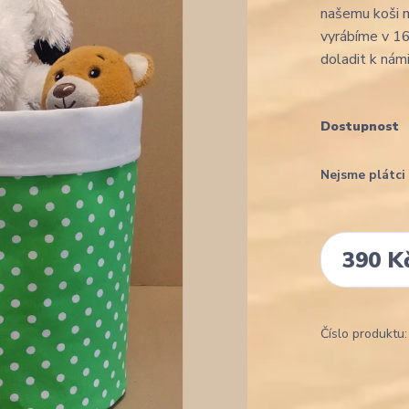
našemu koši m
vyrábíme v 16
doladit k námi
Dostupnost
Nejsme plátc
390 K
Číslo produktu: