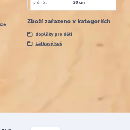
průměr
30 cm
Zboží zařazeno v kategoriích
uze
doplňky pro děti
Látkový koš