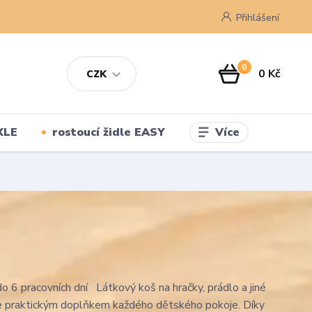
Přihlášení
0
0 Kč
CZK
Více
XLE
rostoucí židle EASY
 6 pracovních dní Látkový koš na hračky, prádlo a jiné
e praktickým doplňkem každého dětského pokoje. Díky