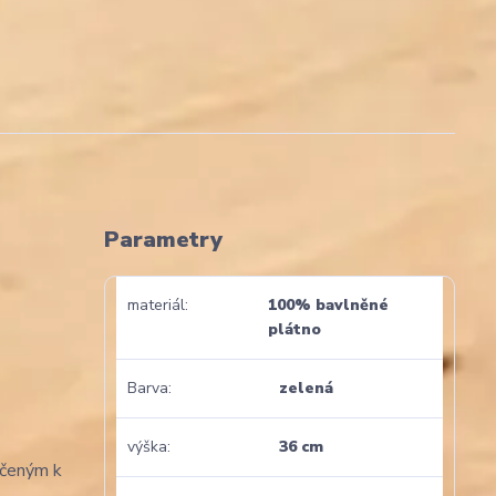
Parametry
materiál
100% bavlněné
plátno
Barva
zelená
výška
36 cm
rčeným k