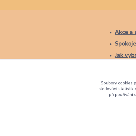
Akce a 
Spokoje
Jak vybr
Soubory cookies 
sledování statisti
při používání 
Lucas Wood Style