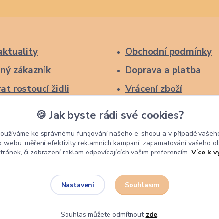
aktuality
Obchodní podmínky
ný zákazník
Doprava a platba
at rostoucí židli
Vrácení zboží
Reklamace
🍪 Jak byste rádi své cookies?
Ochrana osobních úd
používáme ke správnému fungování našeho e-shopu a v případě vašeho
k o webu, měření efektivity reklamních kampaní, zapamatování vašeho o
stránek, či zobrazení reklam odpovídajících vašim preferencím.
Více k v
Souhlasím
Nastavení
Souhlas můžete odmítnout
zde
.