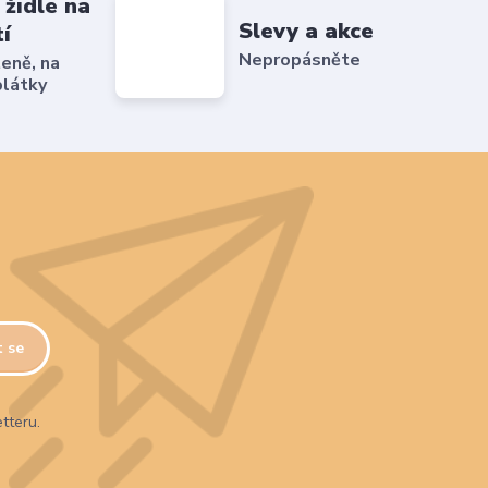
 židle na
Slevy a akce
tí
Nepropásněte
ženě, na
plátky
t se
tteru.