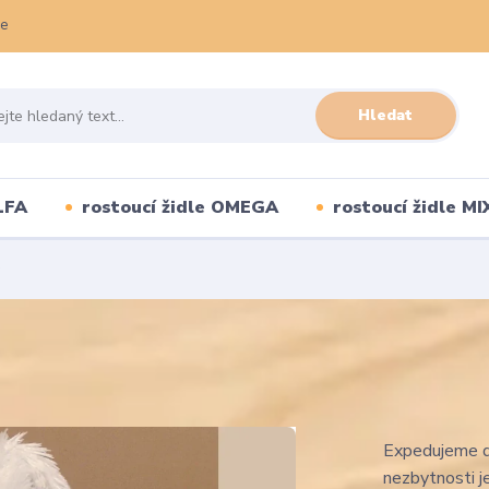
ce
Hledat
LFA
rostoucí židle OMEGA
rostoucí židle MI
Expedujeme do
nezbytnosti j