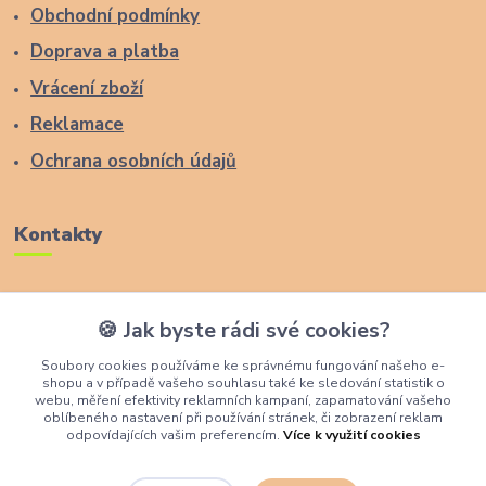
Obchodní podmínky
Doprava a platba
Vrácení zboží
Reklamace
Ochrana osobních údajů
Kontakty
Zákaznická podpora Lucas Wood Style
🍪 Jak byste rádi své cookies?
+420 774 291 043
Soubory cookies používáme ke správnému fungování našeho e-
shopu a v případě vašeho souhlasu také ke sledování statistik o
info@rostouci-zidle.cz
webu, měření efektivity reklamních kampaní, zapamatování vašeho
oblíbeného nastavení při používání stránek, či zobrazení reklam
odpovídajících vašim preferencím.
Více k využití cookies