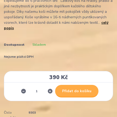
Expedujeme do 6 pracovních dní Látkový koš na hračky, prádlo a
jiné nezbytnosti je praktickým doplňkem každého dětského
pokoje. Díky našemu koši můžete mít pokojíček vždy uklizený a
uspořádaný. Koše vyrábíme v 16-ti nádherných puntíkovaných
vzorech, které lze krásně doladit k námi nabízeným textil...
celý
popis
Dostupnost
Skladem
Nejsme plátci DPH
390 Kč
Přidat do košíku
Číslo
9303