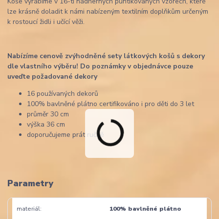
Koše vyrábíme v 16-ti nádherných puntíkovaných vzorech, které
lze krásně doladit k námi nabízeným textilním doplňkům určeným
k rostoucí židli i učící věži.
Nabízíme cenově zvýhodněné sety látkových košů s dekory
dle vlastního výběru! Do poznámky v objednávce pouze
uveďte požadované dekory
16 používaných dekorů
100% bavlněné plátno certifikováno i pro děti do 3 let
průměr 30 cm
výška 36 cm
doporučujeme prát ručně
Parametry
materiál
100% bavlněné plátno