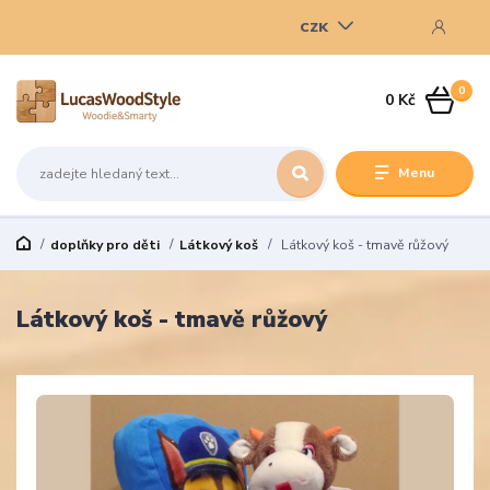
CZK
0
0 Kč
Menu
doplňky pro děti
Látkový koš
Látkový koš - tmavě růžový
Látkový koš - tmavě růžový