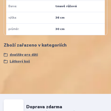
Barva
tmavě růžová
výška
36 cm
průměr
30 cm
Zboží zařazeno v kategoriích
doplňky pro děti
Látkový koš
Doprava zdarma