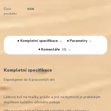
Číslo
9306
produktu:
Kompletní specifikace
Parametry
Komentáře
0
Kompletní specifikace
Expedujeme do 6 pracovních dní
Látkový koš na hračky, prádlo a jiné nezbytnosti je praktickým
doplňkem každého dětského pokoje.
Díky našemu koši můžete mít pokojíček vždy uklizený a