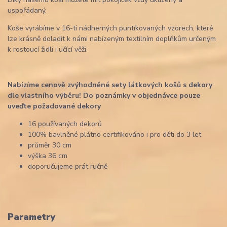
uspořádaný.
Koše vyrábíme v 16-ti nádherných puntíkovaných vzorech, které
lze krásně doladit k námi nabízeným textilním doplňkům určeným
k rostoucí židli i učící věži.
Nabízíme cenově zvýhodněné sety látkových košů s dekory
dle vlastního výběru! Do poznámky v objednávce pouze
uveďte požadované dekory
16 používaných dekorů
100% bavlněné plátno certifikováno i pro děti do 3 let
průměr 30 cm
výška 36 cm
doporučujeme prát ručně
Parametry