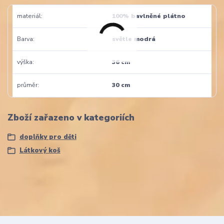
materiál
100% bavlněné plátno
Barva
světle modrá
výška
36 cm
průměr
30 cm
Zboží zařazeno v kategoriích
doplňky pro děti
Látkový koš