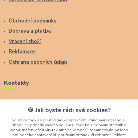
Obchodní podmínky
Doprava a platba
Vrácení zboží
Reklamace
Ochrana osobních údajů
Kontakty
Zákaznická podpora Lucas Wood Style
🍪 Jak byste rádi své cookies?
+420 774 291 043
Soubory cookies používáme ke správnému fungování našeho e-
shopu a v případě vašeho souhlasu také ke sledování statistik o
info@rostouci-zidle.cz
webu, měření efektivity reklamních kampaní, zapamatování vašeho
oblíbeného nastavení při používání stránek, či zobrazení reklam