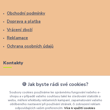
Obchodní podmínky
Doprava a platba
Vrácení zboží
Reklamace
Ochrana osobních údajů
Kontakty
Zákaznická podpora Lucas Wood Style
🍪 Jak byste rádi své cookies?
+420 774 291 043
Soubory cookies používáme ke správnému fungování našeho e-
shopu a v případě vašeho souhlasu také ke sledování statistik o
info@rostouci-zidle.cz
webu, měření efektivity reklamních kampaní, zapamatování vašeho
oblíbeného nastavení při používání stránek, či zobrazení reklam
odpovídajících vašim preferencím.
Více k využití cookies