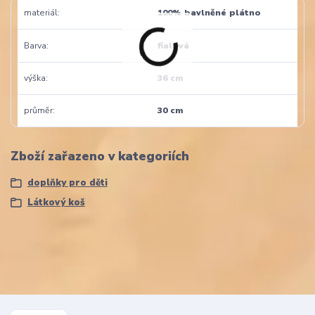
materiál
100% bavlněné plátno
Barva
fialová
výška
36 cm
průměr
30 cm
Zboží zařazeno v kategoriích
doplňky pro děti
Látkový koš