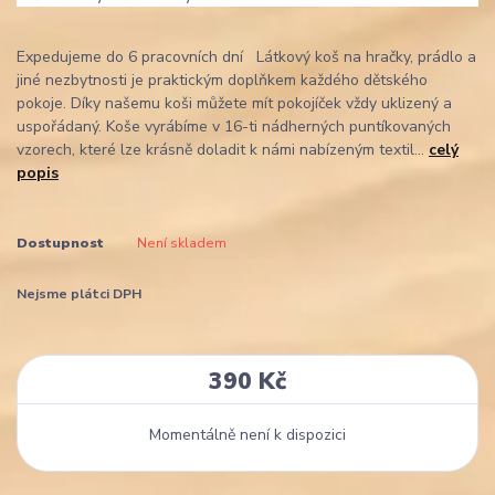
Expedujeme do 6 pracovních dní Látkový koš na hračky, prádlo a
jiné nezbytnosti je praktickým doplňkem každého dětského
pokoje. Díky našemu koši můžete mít pokojíček vždy uklizený a
uspořádaný. Koše vyrábíme v 16-ti nádherných puntíkovaných
vzorech, které lze krásně doladit k námi nabízeným textil...
celý
popis
Dostupnost
Není skladem
Nejsme plátci DPH
390 Kč
Momentálně není k dispozici