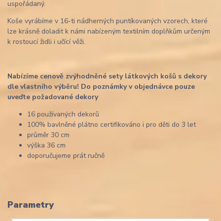
uspořádaný.
Koše vyrábíme v 16-ti nádherných puntíkovaných vzorech, které
lze krásně doladit k námi nabízeným textilním doplňkům určeným
k rostoucí židli i učící věži.
Nabízíme cenově zvýhodněné sety látkových košů s dekory
dle vlastního výběru! Do poznámky v objednávce pouze
uveďte požadované dekory
16 používaných dekorů
100% bavlněné plátno certifikováno i pro děti do 3 let
průměr 30 cm
výška 36 cm
doporučujeme prát ručně
Parametry