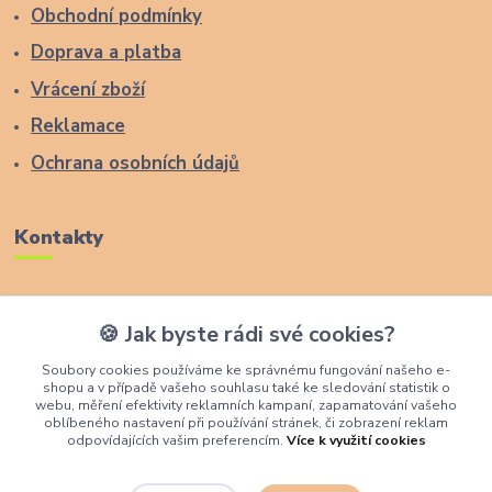
Obchodní podmínky
Doprava a platba
Vrácení zboží
Reklamace
Ochrana osobních údajů
Kontakty
Zákaznická podpora Lucas Wood Style
🍪 Jak byste rádi své cookies?
+420 774 291 043
Soubory cookies používáme ke správnému fungování našeho e-
shopu a v případě vašeho souhlasu také ke sledování statistik o
info@rostouci-zidle.cz
webu, měření efektivity reklamních kampaní, zapamatování vašeho
oblíbeného nastavení při používání stránek, či zobrazení reklam
odpovídajících vašim preferencím.
Více k využití cookies