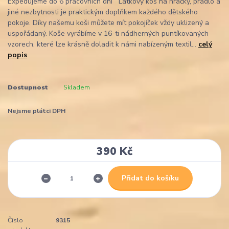
Expedujeme do 6 pracovních dní Látkový koš na hračky, prádlo a
jiné nezbytnosti je praktickým doplňkem každého dětského
pokoje. Díky našemu koši můžete mít pokojíček vždy uklizený a
uspořádaný. Koše vyrábíme v 16-ti nádherných puntíkovaných
vzorech, které lze krásně doladit k námi nabízeným textil...
celý
popis
Dostupnost
Skladem
Nejsme plátci DPH
390 Kč
Přidat do košíku
Číslo
9315