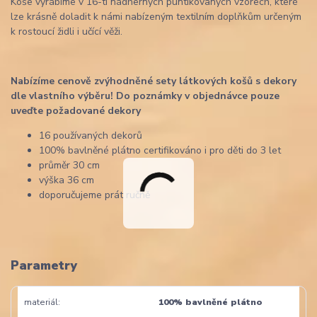
Koše vyrábíme v 16-ti nádherných puntíkovaných vzorech, které
lze krásně doladit k námi nabízeným textilním doplňkům určeným
k rostoucí židli i učící věži.
Nabízíme cenově zvýhodněné sety látkových košů s dekory
dle vlastního výběru! Do poznámky v objednávce pouze
uveďte požadované dekory
16 používaných dekorů
100% bavlněné plátno certifikováno i pro děti do 3 let
průměr 30 cm
výška 36 cm
doporučujeme prát ručně
Parametry
materiál
100% bavlněné plátno