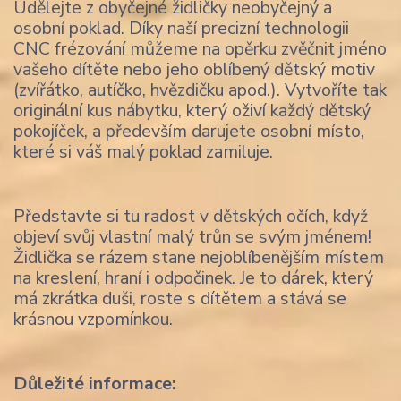
Udělejte z obyčejné židličky neobyčejný a
osobní poklad. Díky naší precizní technologii
CNC frézování můžeme na opěrku zvěčnit jméno
vašeho dítěte nebo jeho oblíbený dětský motiv
(zvířátko, autíčko, hvězdičku apod.). Vytvoříte tak
originální kus nábytku, který oživí každý dětský
pokojíček, a především darujete osobní místo,
které si váš malý poklad zamiluje.
Představte si tu radost v dětských očích, když
objeví svůj vlastní malý trůn se svým jménem!
Židlička se rázem stane nejoblíbenějším místem
na kreslení, hraní i odpočinek. Je to dárek, který
má zkrátka duši, roste s dítětem a stává se
krásnou vzpomínkou.
Důležité informace: