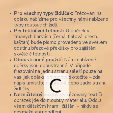
Pro všechny typy židliček:
Frézování na
opěrku nabízíme pro všechny námi nabízené
typy rostoucích židlí.
Perfektní viditelnost:
U opěrek v
tmavých barvách (černá, fialová, ořech,
kaštan) bude písmo provedeno ve světlém
odstínu březové překližky pro zajištění
skvělé čitelnosti.
Oboustranné použití:
Námi nabízené
opěrky jsou oboustranné. V případě
frézování na jednu stranu záleží pouze na
vás, jak opěrku při montáži otočíte – zda
nápis umístíte na přední, nebo zadní stranu
židličky.
Nezničitelný motiv:
Vyfrézovaný text či
obrázek jde do hloubky materiálu. Odolá
všem dětským hrám i čištění – nikdy se
nesmaže ani neodlepí.