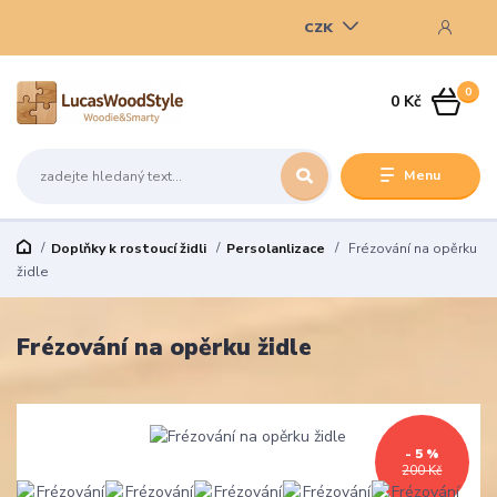
CZK
0
0 Kč
Menu
Doplňky k rostoucí židli
Persolanlizace
Frézování na opěrku
židle
Frézování na opěrku židle
- 5 %
200 Kč