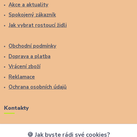
Akce a aktuality
Spokojený zákazník
Jak vybrat rostoucí židli
Obchodní podmínky
Doprava a platba
Vrácení zboží
Reklamace
Ochrana osobních údajů
Kontakty
Zákaznická podpora Lucas Wood Style
🍪 Jak byste rádi své cookies?
+420 774 291 043