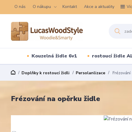
O nás
O nákupu
Kontakt
Akce a aktuality
Ví
Kouzelná židle 6v1
rostoucí židle A
Doplňky k rostoucí židli
Persolanlizace
Frézování 
Frézování na opěrku židle