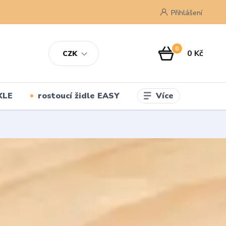
Přihlášení
0
0 Kč
CZK
Více
XLE
rostoucí židle EASY