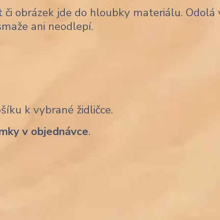
 či obrázek jde do hloubky materiálu. Odolá
smaže ani neodlepí.
íku k vybrané židličce.
mky v objednávce
.