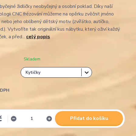
yčejné židličky neobyčejný a osobní poklad. Díky naší
nologii CNC frézování můžeme na opěrku zvěčnit jméno
 nebo jeho oblíbený dětský motiv (zvířátko, autíčko,
.). Vytvoříte tak originální kus nábytku, který oživí každý
ek, a před...
celý popis
Skladem
i DPH
č
Přidat do košíku