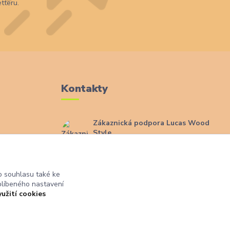
tteru.
Kontakty
Zákaznická podpora Lucas Wood
Style
+420 774 291 043
ajů
info@rostouci-zidle.cz
 souhlasu také ke
blíbeného nastavení
yužití cookies