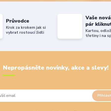
Vaše nová
Průvodce
pár kliknu
Krok za krokem jak si
Kartou, odlo
vybrat rostoucí židli
třetiny i na s
Nepropásněte novinky, akce a slevy!
Přihlási