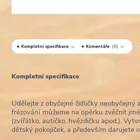
Kompletní specifikace
Komentáře
0
Kompletní specifikace
Udělejte z obyčejné židličky neobyčejný 
frézování můžeme na opěrku zvěčnit jmé
(zvířátko, autíčko, hvězdičku apod.). Vytv
dětský pokojíček, a především darujete o