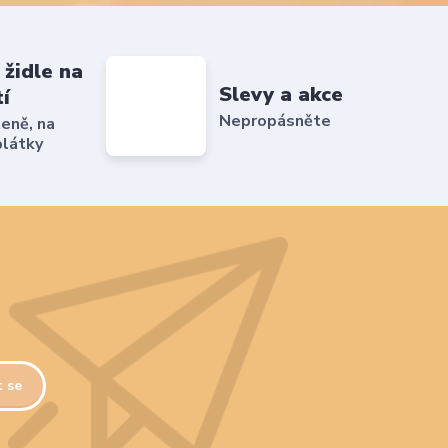
 židle na
Slevy a akce
tí
Nepropásněte
ženě, na
plátky
t se