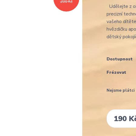
200 Kč
Udělejte z ob
precizní tech
vašeho dítěte
hvězdičku apod
dětský pokojíč
Dostupnost
Frézovat
Nejsme plátc
190 K