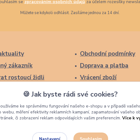
uhlasím se
zpracováním osobních údajů
za účelem rozesílky newsle
Můžete se kdykoli odhlásit. Zasíláme jednou za 14 dní.
aktuality
Obchodní podmínky
ný zákazník
Doprava a platba
at rostoucí židli
Vrácení zboží
Reklamace
🍪 Jak byste rádi své cookies?
Ochrana osobních úd
používáme ke správnému fungování našeho e-shopu a v případě vašeho
k o webu, měření efektivity reklamních kampaní, zapamatování vašeho o
stránek, či zobrazení reklam odpovídajících vašim preferencím.
Více k v
Souhlasím
Nastavení