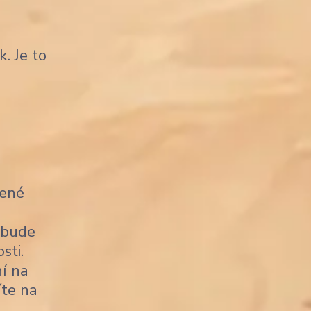
. Je to
zené
 bude
sti.
í na
íte na