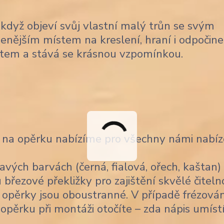
 když objeví svůj vlastní malý trůn se svým
enějším místem na kreslení, hraní i odpočinek
tětem a stává se krásnou vzpomínkou.
 na opěrku nabízíme pro všechny námi nabí
vých barvách (černá, fialová, ořech, kaštan)
řezové překližky pro zajištění skvělé čitelno
opěrky jsou oboustranné. V případě frézován
 opěrku při montáži otočíte – zda nápis umíst