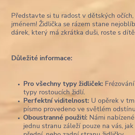
Představte si tu radost v dětských očích,
jménem! Židlička se rázem stane nejoblíb
dárek, který má zkrátka duši, roste s dí
Důležité informace:
Pro všechny typy židliček:
Frézování
typy rostoucích židlí.
Perfektní viditelnost:
U opěrek v tma
písmo provedeno ve světlém odstínu b
Oboustranné použití:
Námi nabízené 
jednu stranu záleží pouze na vás, jak
přední, nebo zadní stranu židličky.