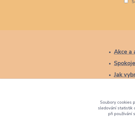
So
Akce a 
Spokoje
Jak vybr
Soubory cookies 
sledování statisti
při používání 