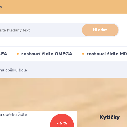
ce
Hledat
LFA
rostoucí židle OMEGA
rostoucí židle MI
na opěrku židle
Kytičky
- 5 %