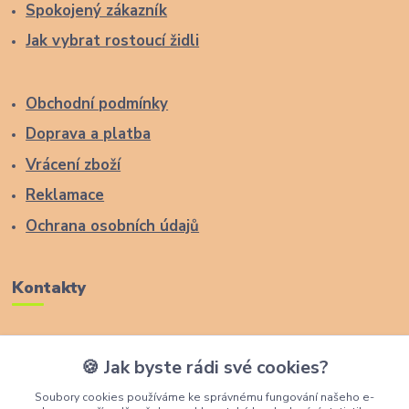
Spokojený zákazník
Jak vybrat rostoucí židli
Obchodní podmínky
Doprava a platba
Vrácení zboží
Reklamace
Ochrana osobních údajů
Kontakty
Zákaznická podpora Lucas Wood Style
🍪 Jak byste rádi své cookies?
+420 774 291 043
Soubory cookies používáme ke správnému fungování našeho e-